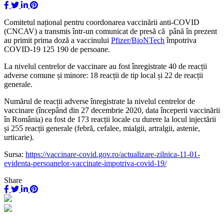
Comitetul național pentru coordonarea vaccinării anti-COVID
(CNCAV) a transmis într-un comunicat de presă că până în prezent
au primit prima doză a vaccinului
Pfizer/BioNTech
împotriva
COVID-19 125 190 de persoane.
La nivelul centrelor de vaccinare au fost înregistrate 40 de reacții
adverse comune și minore: 18 reacții de tip local și 22 de reacții
generale.
Numărul de reacții adverse înregistrate la nivelul centrelor de
vaccinare (începând din 27 decembrie 2020, data începerii vaccinării
în România) ea fost de 173 reacții locale cu durere la locul injectării
și 255 reacții generale (febră, cefalee, mialgii, artralgii, astenie,
urticarie).
Sursa:
https://vaccinare-covid.gov.ro/actualizare-zilnica-11-01-
evidenta-persoanelor-vaccinate-impotriva-covid-19/
Share