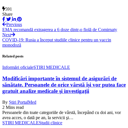
591
Share
Previous
EMA recomandă extragerea a 6 doze dintr-o fiolă de Comirnaty
Next
COVID-19: Rusia a început studiile clinice pentru un vaccin
monodoză
Related posts
Informări oficiale
ŞTIRI MEDICALE
Modificări importante în sistemul de asigurări de
sănătate. Persoanele de orice vârstă își vor putea face
gratuit analize medicale şi investigaţii
By
Știri PortalMed
2 Mins read
Persoanele din toate categoriile de vârstă, începând cu doi ani, vor
avea acces, o dată pe an, la servicii şi…
ŞTIRI MEDICALE
Studii clinice