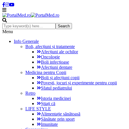
Menu
Info Generale
Boli, afecțiuni și tratamente
Afecțiuni ale ochilor
Oncologie
Boli infecțioase
Afecțiuni dentare
Medicina pentru Copii
Boli și afecțiuni copii
Povești, jocuri și experimente pentru copii
Sfatul pediatrului
Retro
Istoria medicinei
Știați că
LIFE STYLE
Alimentație sănătoasă
Sănătate prin sport
Imunitate