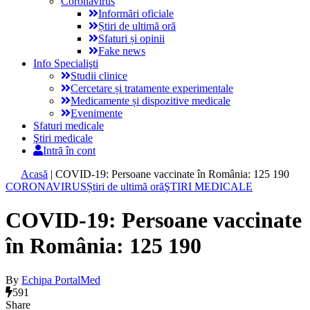
Coronavirus
Informări oficiale
Știri de ultimă oră
Sfaturi și opinii
Fake news
Info Specialişti
Studii clinice
Cercetare și tratamente experimentale
Medicamente și dispozitive medicale
Evenimente
Sfaturi medicale
Ştiri medicale
Intră în cont
Acasă
|
COVID-19: Persoane vaccinate în România: 125 190
CORONAVIRUS
Știri de ultimă oră
ŞTIRI MEDICALE
COVID-19: Persoane vaccinate
în România: 125 190
By
Echipa PortalMed
591
Share