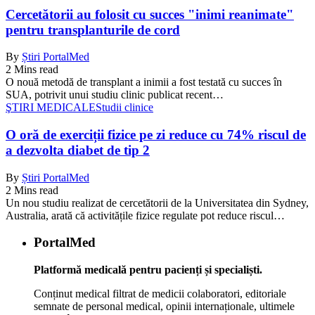
Cercetătorii au folosit cu succes "inimi reanimate"
pentru transplanturile de cord
By
Știri PortalMed
2 Mins read
O nouă metodă de transplant a inimii a fost testată cu succes în
SUA, potrivit unui studiu clinic publicat recent…
ŞTIRI MEDICALE
Studii clinice
O oră de exerciții fizice pe zi reduce cu 74% riscul de
a dezvolta diabet de tip 2
By
Știri PortalMed
2 Mins read
Un nou studiu realizat de cercetătorii de la Universitatea din Sydney,
Australia, arată că activitățile fizice regulate pot reduce riscul…
PortalMed
Platformă medicală pentru pacienți și specialiști.
Conținut medical filtrat de medicii colaboratori, editoriale
semnate de personal medical, opinii internaționale, ultimele