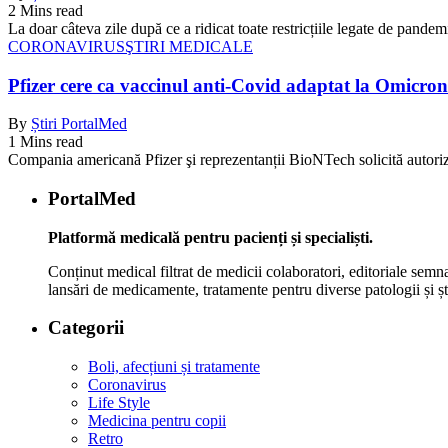
2 Mins read
La doar câteva zile după ce a ridicat toate restricțiile legate de pan
CORONAVIRUS
ŞTIRI MEDICALE
Pfizer cere ca vaccinul anti-Covid adaptat la Omicron 
By
Știri PortalMed
1 Mins read
Compania americană Pfizer şi reprezentanții BioNTech solicită autori
PortalMed
Platformă medicală pentru pacienți și specialiști.
Conținut medical filtrat de medicii colaboratori, editoriale semna
lansări de medicamente, tratamente pentru diverse patologii și șt
Categorii
Boli, afecțiuni și tratamente
Coronavirus
Life Style
Medicina pentru copii
Retro