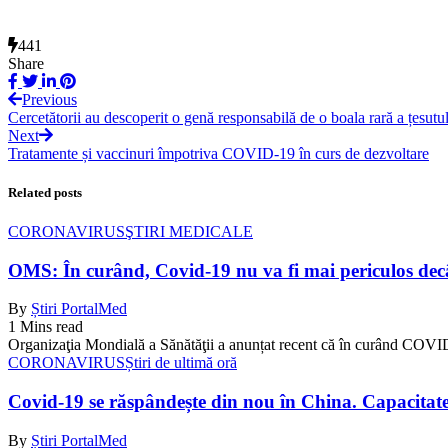
441
Share
Previous
Cercetătorii au descoperit o genă responsabilă de o boala rară a țesutu
Next
Tratamente și vaccinuri împotriva COVID-19 în curs de dezvoltare
Related posts
CORONAVIRUS
ŞTIRI MEDICALE
OMS: În curând, Covid-19 nu va fi mai periculos decât
By
Știri PortalMed
1 Mins read
Organizaţia Mondială a Sănătăţii a anunțat recent că în curând COVI
CORONAVIRUS
Știri de ultimă oră
Covid-19 se răspândește din nou în China. Capacitatea 
By
Știri PortalMed