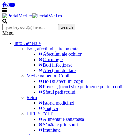
Menu
Info Generale
Boli, afecțiuni și tratamente
Afecțiuni ale ochilor
Oncologie
Boli infecțioase
Afecțiuni dentare
Medicina pentru Copii
Boli și afecțiuni copii
Povești, jocuri și experimente pentru copii
Sfatul pediatrului
Retro
Istoria medicinei
Știați că
LIFE STYLE
Alimentație sănătoasă
Sănătate prin sport
Imunitate