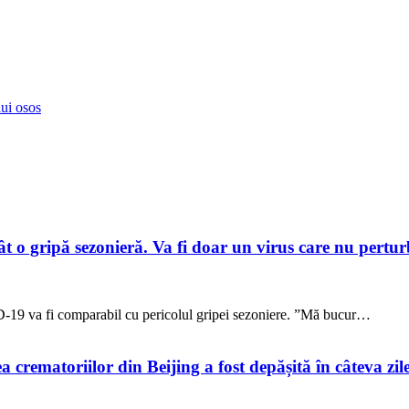
lui osos
 o gripă sezonieră. Va fi doar un virus care nu pertur
D-19 va fi comparabil cu pericolul gripei sezoniere. ”Mă bucur…
crematoriilor din Beijing a fost depășită în câteva zil