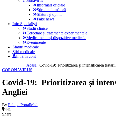
Coronavirus
Informări oficiale
Știri de ultimă oră
Sfaturi și opinii
Fake news
Info Specialişti
Studii clinice
Cercetare și tratamente experimentale
Medicamente și dispozitive medicale
Evenimente
Sfaturi medicale
Ştiri medicale
Intră în cont
Acasă
|
Covid-19: Prioritizarea și intensificarea testări
CORONAVIRUS
Covid-19: Prioritizarea și intens
Angliei
By
Echipa PortalMed
441
Share