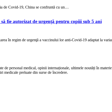
demia de Covid-19, China se confruntă cu un…
să fie autorizat de urgență pentru copiii sub 5 ani
zarea în regim de urgenţă a vaccinului lor anti-Covid-19 adaptat la va
te de personal medical, opinii internaționale, ultimele noutăți în materie 
iri medicale preluate din surse de încredere.