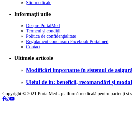
Ştiri medicale
Informaţii utile
Despre PortalMed
Termeni și condiții
Politica de confidențialitate
Regulament concursuri Facebook Portalmed
Contact
Ultimele articole
Modificări importante în sistemul de asigurăr
Uleiul de in: beneficii, recomandări și modali
Copyright © 2021 PortalMed - platformă medicală pentru pacienți și sp