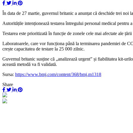
În data de 27 martie, guvernul britanic a anunțat că deschide trei noi
Autoritățile intenționează testarea întregului personal medical pentru a 
Testarea este prioritizată în funcție de zonele cele mai afectate ale ță
Laboratoarele, care vor funcționa până la terminarea pandemiei de COVI
crește capacitatea de testare la 25 000 zilnic.
Guvernul britanic susține că „analizează urgent” și fiabilitatea kit-ur
această metodă va fi validată.
Sursa:
https://www.bmj.com/content/368/bmj.m1318
Share