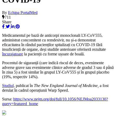
By
Echipa PortalMed
711
Share
Medicamentul pe bază de anticorpi monoclonali LY-CoV555,
administrat concomitent cu remdesivir, nu și-a demonstrat
eficacitatea în rândul pacienților spitalizați cu COVID-19 fără
insuficiență de organe, deși studiile anterioare oferiseră rezultate
încurajatoare
la pacienții cu forme ușoare de boală.
Procentul de siguranță (care indică riscul de deces, evenimente
adverse grave sau evenimente clinice adverse de gradul 3 sau 4 până
în ziua 5) a fost similar în grupul LY-CoV555 și în grupul placebo
(19%, respectiv 14%).
Studiul,
publicat în
The New England Journal of Medicine,
a fost
derulat în cadrul operațiunii Warp Speed.
Sursa:
https://www.nejm.org/doi/full/10.1056/NEJMoa2033130?
query=featured_home