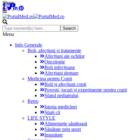
Share
Menu
Info Generale
Boli, afecțiuni și tratamente
Afecțiuni ale ochilor
Oncologie
Boli infecțioase
Afecțiuni dentare
Medicina pentru Copii
Boli și afecțiuni copii
Povești, jocuri și experimente pentru copii
Sfatul pediatrului
Retro
Istoria medicinei
Știați că
LIFE STYLE
Alimentație sănătoasă
Sănătate prin sport
Imunitate