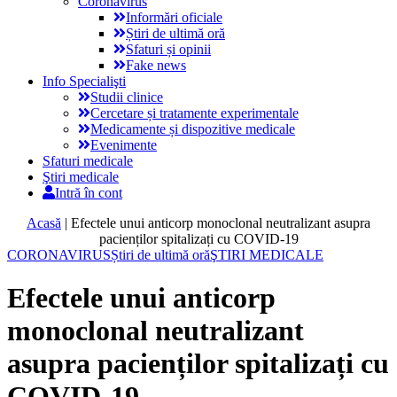
Coronavirus
Informări oficiale
Știri de ultimă oră
Sfaturi și opinii
Fake news
Info Specialişti
Studii clinice
Cercetare și tratamente experimentale
Medicamente și dispozitive medicale
Evenimente
Sfaturi medicale
Ştiri medicale
Intră în cont
Acasă
|
Efectele unui anticorp monoclonal neutralizant asupra
pacienților spitalizați cu COVID-19
CORONAVIRUS
Știri de ultimă oră
ŞTIRI MEDICALE
Efectele unui anticorp
monoclonal neutralizant
asupra pacienților spitalizați cu
COVID-19