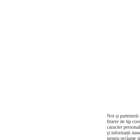
Noi și partenerii
fisiere de tip co
caracter personal,
și informații stan
pentru reclame și