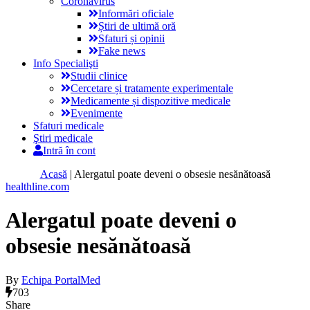
Coronavirus
Informări oficiale
Știri de ultimă oră
Sfaturi și opinii
Fake news
Info Specialişti
Studii clinice
Cercetare și tratamente experimentale
Medicamente și dispozitive medicale
Evenimente
Sfaturi medicale
Ştiri medicale
Intră în cont
Acasă
|
Alergatul poate deveni o obsesie nesănătoasă
healthline.com
Alergatul poate deveni o
obsesie nesănătoasă
By
Echipa PortalMed
703
Share