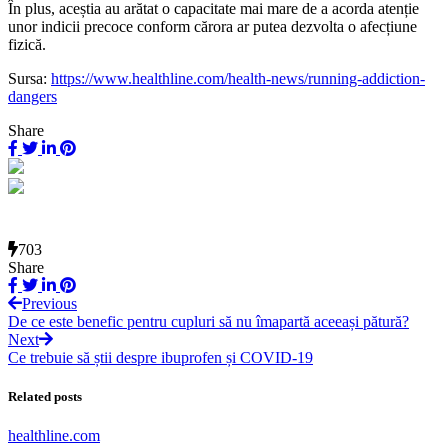
În plus, aceștia au arătat o capacitate mai mare de a acorda atenție
unor indicii precoce conform cărora ar putea dezvolta o afecțiune
fizică.
Sursa:
https://www.healthline.com/health-news/running-addiction-
dangers
Share
703
Share
Previous
De ce este benefic pentru cupluri să nu îmapartă aceeași pătură?
Next
Ce trebuie să știi despre ibuprofen și COVID-19
Related posts
healthline.com