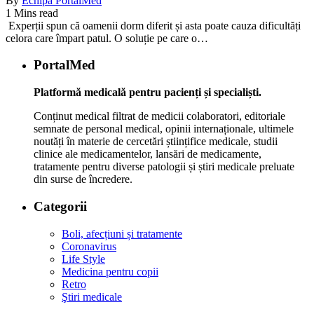
By
Echipa PortalMed
1 Mins read
Experții spun că oamenii dorm diferit și asta poate cauza dificultăți
celora care împart patul. O soluție pe care o…
PortalMed
Platformă medicală pentru pacienți și specialiști.
Conținut medical filtrat de medicii colaboratori, editoriale
semnate de personal medical, opinii internaționale, ultimele
noutăți în materie de cercetări științifice medicale, studii
clinice ale medicamentelor, lansări de medicamente,
tratamente pentru diverse patologii și știri medicale preluate
din surse de încredere.
Categorii
Boli, afecțiuni și tratamente
Coronavirus
Life Style
Medicina pentru copii
Retro
Ştiri medicale