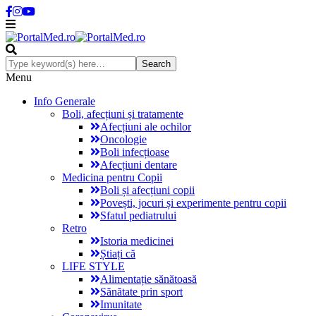
Menu
Info Generale
Boli, afecțiuni și tratamente
Afecțiuni ale ochilor
Oncologie
Boli infecțioase
Afecțiuni dentare
Medicina pentru Copii
Boli și afecțiuni copii
Povești, jocuri și experimente pentru copii
Sfatul pediatrului
Retro
Istoria medicinei
Știați că
LIFE STYLE
Alimentație sănătoasă
Sănătate prin sport
Imunitate