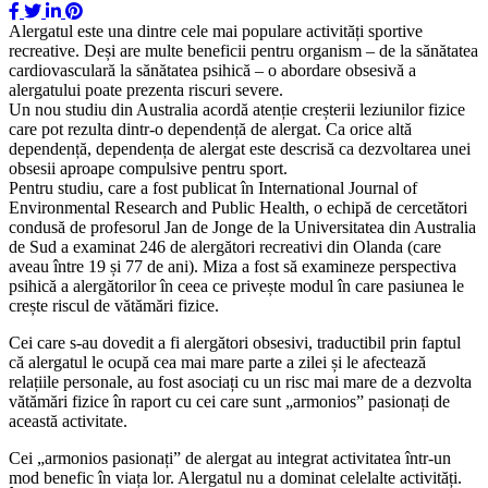
Alergatul este una dintre cele mai populare activități sportive
recreative. Deși are multe beneficii pentru organism – de la sănătatea
cardiovasculară la sănătatea psihică – o abordare obsesivă a
alergatului poate prezenta riscuri severe.
Un nou studiu din Australia acordă atenție creșterii leziunilor fizice
care pot rezulta dintr-o dependență de alergat. Ca orice altă
dependență, dependența de alergat este descrisă ca dezvoltarea unei
obsesii aproape compulsive pentru sport.
Pentru studiu, care a fost publicat în International Journal of
Environmental Research and Public Health, o echipă de cercetători
condusă de profesorul Jan de Jonge de la Universitatea din Australia
de Sud a examinat 246 de alergători recreativi din Olanda (care
aveau între 19 și 77 de ani). Miza a fost să examineze perspectiva
psihică a alergătorilor în ceea ce privește modul în care pasiunea le
crește riscul de vătămări fizice.
Cei care s-au dovedit a fi alergători obsesivi, traductibil prin faptul
că alergatul le ocupă cea mai mare parte a zilei și le afectează
relațiile personale, au fost asociați cu un risc mai mare de a dezvolta
vătămări fizice în raport cu cei care sunt „armonios” pasionați de
această activitate.
Cei „armonios pasionați” de alergat au integrat activitatea într-un
mod benefic în viața lor. Alergatul nu a dominat celelalte activități.