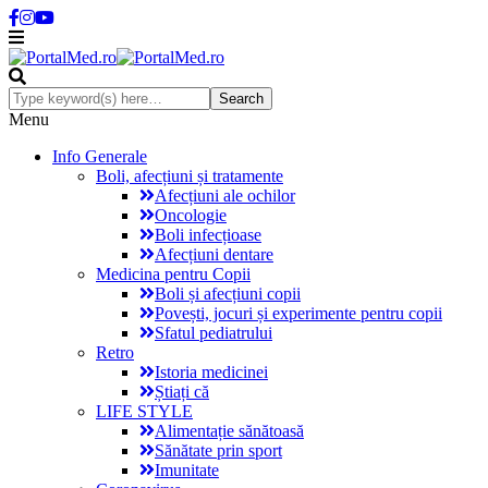
Menu
Info Generale
Boli, afecțiuni și tratamente
Afecțiuni ale ochilor
Oncologie
Boli infecțioase
Afecțiuni dentare
Medicina pentru Copii
Boli și afecțiuni copii
Povești, jocuri și experimente pentru copii
Sfatul pediatrului
Retro
Istoria medicinei
Știați că
LIFE STYLE
Alimentație sănătoasă
Sănătate prin sport
Imunitate