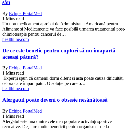
sân
By
Echipa PortalMed
1 Mins read
Un nou medicament aprobat de Administrația Americană pentru
Alimente și Medicamente va face posibilă urmarea tratamentul post-
chimioterapie pentru cancerul de…
healthline.com
De ce este benefic pentru cupluri să nu îmapartă
aceeași pătură?
By
Echipa PortalMed
1 Mins read
Experții spun că oamenii dorm diferit și asta poate cauza dificultăți
celora care împart patul. O soluție pe care o…
healthline.com
Alergatul poate deveni o obsesie nesănătoasă
By
Echipa PortalMed
1 Mins read
Alergatul este una dintre cele mai populare activități sportive
recreative. Deși are multe beneficii pentru organism – de la