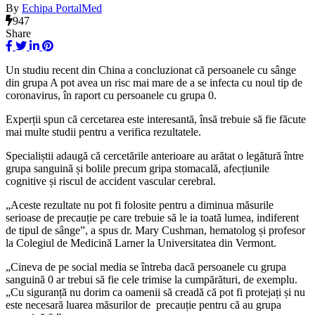
By
Echipa PortalMed
947
Share
Un studiu recent din China a concluzionat că persoanele cu sânge
din grupa A pot avea un risc mai mare de a se infecta cu noul tip de
coronavirus, în raport cu persoanele cu grupa 0.
Experții spun că cercetarea este interesantă, însă trebuie să fie făcute
mai multe studii pentru a verifica rezultatele.
Specialiștii adaugă că cercetările anterioare au arătat o legătură între
grupa sanguină și bolile precum gripa stomacală, afecțiunile
cognitive și riscul de accident vascular cerebral.
„Aceste rezultate nu pot fi folosite pentru a diminua măsurile
serioase de precauție pe care trebuie să le ia toată lumea, indiferent
de tipul de sânge”, a spus dr. Mary Cushman, hematolog și profesor
la Colegiul de Medicină Larner la Universitatea din Vermont.
„Cineva de pe social media se întreba dacă persoanele cu grupa
sanguină 0 ar trebui să fie cele trimise la cumpărături, de exemplu.
„Cu siguranță nu dorim ca oamenii să creadă că pot fi protejați și nu
este necesară luarea măsurilor de precauție pentru că au grupa