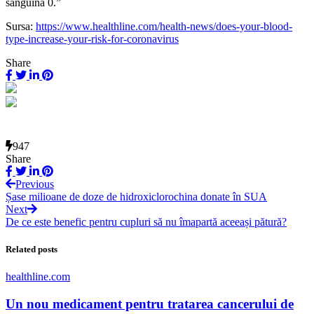
sanguină 0.”
Sursa:
https://www.healthline.com/health-news/does-your-blood-
type-increase-your-risk-for-coronavirus
Share
947
Share
Previous
Șase milioane de doze de hidroxiclorochina donate în SUA
Next
De ce este benefic pentru cupluri să nu îmapartă aceeași pătură?
Related posts
healthline.com
Un nou medicament pentru tratarea cancerului de