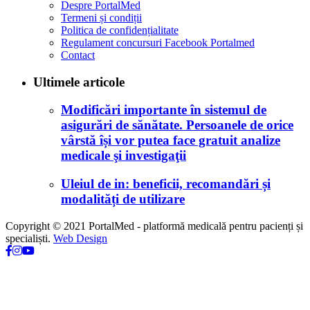
Despre PortalMed
Termeni și condiții
Politica de confidențialitate
Regulament concursuri Facebook Portalmed
Contact
Ultimele articole
Modificări importante în sistemul de
asigurări de sănătate. Persoanele de orice
vârstă își vor putea face gratuit analize
medicale şi investigaţii
Uleiul de in: beneficii, recomandări și
modalități de utilizare
Copyright © 2021 PortalMed - platformă medicală pentru pacienți și
specialiști.
Web Design