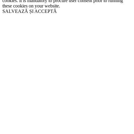
cookies. It is mandatory to procure user consent prior to running
these cookies on your website.
SALVEAZĂ ȘI ACCEPTĂ