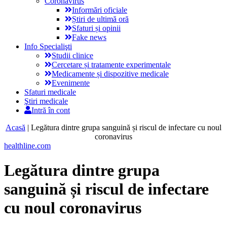
Coronavirus
Informări oficiale
Știri de ultimă oră
Sfaturi și opinii
Fake news
Info Specialişti
Studii clinice
Cercetare și tratamente experimentale
Medicamente și dispozitive medicale
Evenimente
Sfaturi medicale
Ştiri medicale
Intră în cont
Acasă
|
Legătura dintre grupa sanguină și riscul de infectare cu noul
coronavirus
healthline.com
Legătura dintre grupa
sanguină și riscul de infectare
cu noul coronavirus