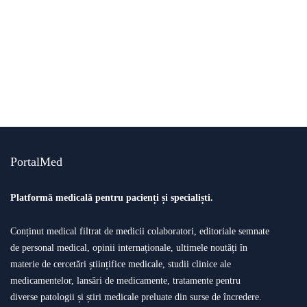
ştiri medicale
studii clinice
O oră de exerciții fizice pe zi reduce cu 74%
riscul de a dezvolta diabet de tip 2
By
Știri PortalMed
PortalMed
Platformă medicală pentru pacienți și specialiști.
Conținut medical filtrat de medicii colaboratori, editoriale semnate
de personal medical, opinii internaționale, ultimele noutăți în
materie de cercetări științifice medicale, studii clinice ale
medicamentelor, lansări de medicamente, tratamente pentru
diverse patologii și știri medicale preluate din surse de încredere.