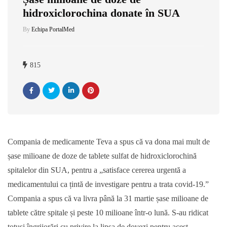
hidroxiclorochina donate în SUA
By
Echipa PortalMed
815
Compania de medicamente Teva a spus că va dona mai mult de
șase milioane de doze de tablete sulfat de hidroxiclorochină
spitalelor din SUA, pentru a „satisface cererea urgentă a
medicamentului ca țintă de investigare pentru a trata covid-19.”
Compania a spus că va livra până la 31 martie șase milioane de
tablete către spitale și peste 10 milioane într-o lună. S-au ridicat
totuși îngrijorări cu privire la lipsa de dovezi pentru acest