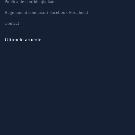
Politica de confidențialitate
Regulament concursuri Facebook Portalmed
Contact
Ultimele articole
Modificări importante în sistemul de
asigurări de sănătate. Persoanele de
orice vârstă își vor putea face gratuit
analize medicale şi investigaţii
Uleiul de in: beneficii, recomandări și
modalități de utilizare