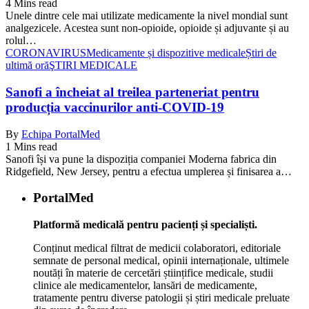
4 Mins read
Unele dintre cele mai utilizate medicamente la nivel mondial sunt
analgezicele. Acestea sunt non-opioide, opioide și adjuvante și au
rolul…
CORONAVIRUS
Medicamente și dispozitive medicale
Știri de
ultimă oră
ŞTIRI MEDICALE
Sanofi a încheiat al treilea parteneriat pentru
producția vaccinurilor anti-COVID-19
By
Echipa PortalMed
1 Mins read
Sanofi își va pune la dispoziția companiei Moderna fabrica din
Ridgefield, New Jersey, pentru a efectua umplerea și finisarea a…
PortalMed
Platformă medicală pentru pacienți și specialiști.
Conținut medical filtrat de medicii colaboratori, editoriale
semnate de personal medical, opinii internaționale, ultimele
noutăți în materie de cercetări științifice medicale, studii
clinice ale medicamentelor, lansări de medicamente,
tratamente pentru diverse patologii și știri medicale preluate