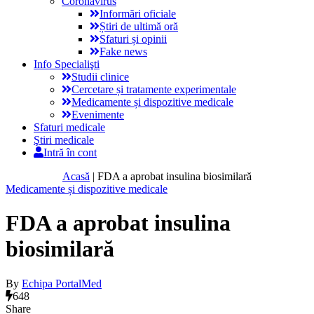
Coronavirus
Informări oficiale
Știri de ultimă oră
Sfaturi și opinii
Fake news
Info Specialişti
Studii clinice
Cercetare și tratamente experimentale
Medicamente și dispozitive medicale
Evenimente
Sfaturi medicale
Ştiri medicale
Intră în cont
Acasă
|
FDA a aprobat insulina biosimilară
Medicamente și dispozitive medicale
FDA a aprobat insulina
biosimilară
By
Echipa PortalMed
648
Share