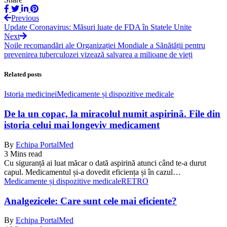
Previous
Update Coronavirus: Măsuri luate de FDA în Statele Unite
Next
Noile recomandări ale Organizației Mondiale a Sănătății pentru
prevenirea tuberculozei vizează salvarea a milioane de vieți
Related posts
Istoria medicinei
Medicamente și dispozitive medicale
De la un copac, la miracolul numit aspirină. File din
istoria celui mai longeviv medicament
By
Echipa PortalMed
3 Mins read
Cu siguranță ai luat măcar o dată aspirină atunci când te-a durut
capul. Medicamentul și-a dovedit eficiența și în cazul…
Medicamente și dispozitive medicale
RETRO
Analgezicele: Care sunt cele mai eficiente?
By
Echipa PortalMed