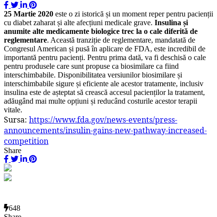
25 Martie 2020
este o zi istorică și un moment reper pentru pacienții
cu diabet zaharat și alte afecțiuni medicale grave.
Insulina și
anumite alte medicamente biologice trec la o cale diferită de
reglementare
. Această tranziție de reglementare, mandatată de
Congresul American și pusă în aplicare de FDA, este incredibil de
importantă pentru pacienți. Pentru prima dată, va fi deschisă o cale
pentru produsele care sunt propuse ca biosimilare ca fiind
interschimbabile. Disponibilitatea versiunilor biosimilare și
interschimbabile sigure și eficiente ale acestor tratamente, inclusiv
insulina este de așteptat să crească accesul pacienților la tratament,
adăugând mai multe opțiuni și reducând costurile acestor terapii
vitale.
Sursa:
https://www.fda.gov/news-events/press-
announcements/insulin-gains-new-pathway-increased-
competition
Share
648
Share