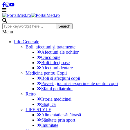
Menu
Info Generale
Boli, afecțiuni și tratamente
Afecțiuni ale ochilor
Oncologie
Boli infecțioase
Afecțiuni dentare
Medicina pentru Copii
Boli și afecțiuni copii
Povești, jocuri și experimente pentru copii
Sfatul pediatrului
Retro
Istoria medicinei
Știați că
LIFE STYLE
Alimentație sănătoasă
Sănătate prin sport
Imunitate