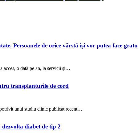
te. Persoanele de orice vârstă își vor putea face gratuit
a acces, o dată pe an, la servicii şi…
ntru transplanturile de cord
potrivit unui studiu clinic publicat recent…
a dezvolta diabet de tip 2