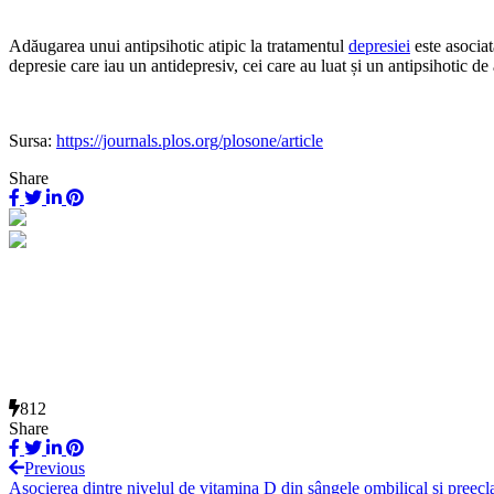
Adăugarea unui antipsihotic atipic la tratamentul
depresiei
este asociat
depresie care iau un antidepresiv, cei care au luat și un antipsihotic de
Sursa:
https://journals.plos.org/plosone/article
Share
812
Share
Previous
Asocierea dintre nivelul de vitamina D din sângele ombilical și preeclam