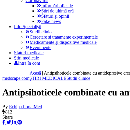
Coronavirus
Informări oficiale
Știri de ultimă oră
Sfaturi și opinii
Fake news
Info Specialişti
Studii clinice
Cercetare și tratamente experimentale
Medicamente și dispozitive medicale
Evenimente
Sfaturi medicale
Ştiri medicale
Intră în cont
Acasă
|
Antipsihoticele combinate cu antidepresive cresc
medscape.com
ŞTIRI MEDICALE
Studii clinice
Antipsihoticele combinate cu ant
By
Echipa PortalMed
812
Share