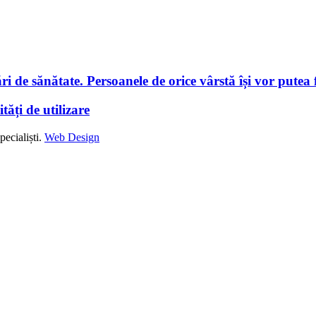
i de sănătate. Persoanele de orice vârstă își vor putea f
tăți de utilizare
ecialiști.
Web Design