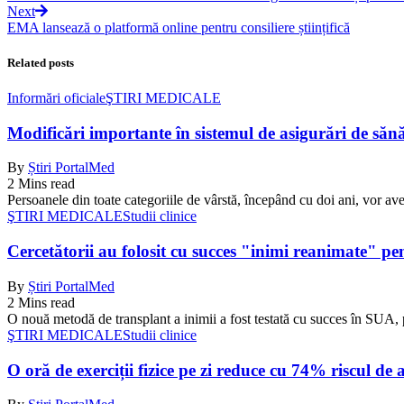
Next
EMA lansează o platformă online pentru consiliere științifică
Related posts
Informări oficiale
ŞTIRI MEDICALE
Modificări importante în sistemul de asigurări de sănăta
By
Știri PortalMed
2 Mins read
Persoanele din toate categoriile de vârstă, începând cu doi ani, vor ave
ŞTIRI MEDICALE
Studii clinice
Cercetătorii au folosit cu succes "inimi reanimate" pe
By
Știri PortalMed
2 Mins read
O nouă metodă de transplant a inimii a fost testată cu succes în SUA, 
ŞTIRI MEDICALE
Studii clinice
O oră de exerciții fizice pe zi reduce cu 74% riscul de 