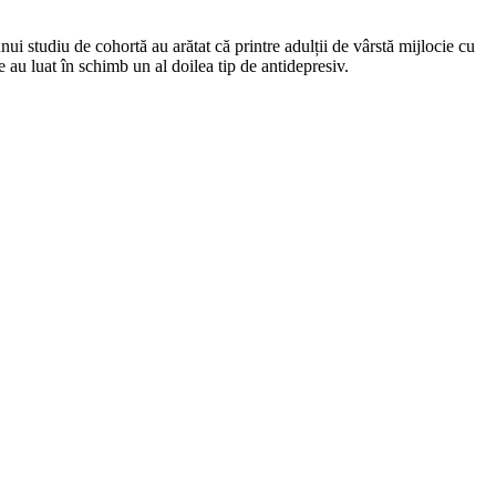
nui studiu de cohortă au arătat că printre adulții de vârstă mijlocie cu
e au luat în schimb un al doilea tip de antidepresiv.