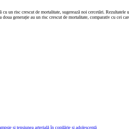
ă cu un risc crescut de mortalitate, sugerează noi cercetări. Rezultatele u
 a doua generație au un risc crescut de mortalitate, comparativ cu cei car
psie și tensiunea arterială în copilărie și adolescență