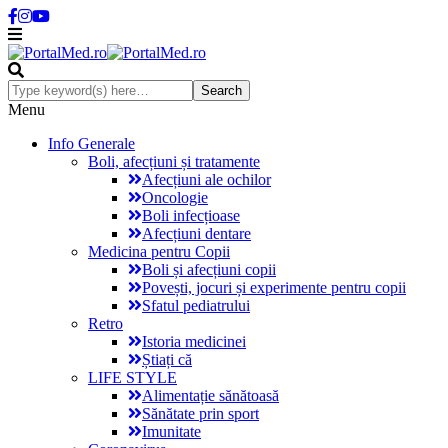
Menu
Info Generale
Boli, afecțiuni și tratamente
Afecțiuni ale ochilor
Oncologie
Boli infecțioase
Afecțiuni dentare
Medicina pentru Copii
Boli și afecțiuni copii
Povești, jocuri și experimente pentru copii
Sfatul pediatrului
Retro
Istoria medicinei
Știați că
LIFE STYLE
Alimentație sănătoasă
Sănătate prin sport
Imunitate