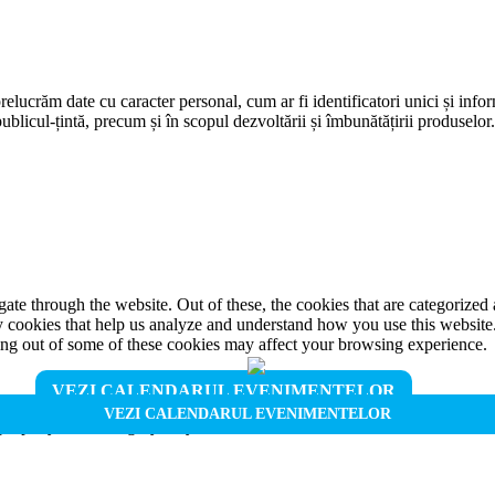
prelucrăm date cu caracter personal, cum ar fi identificatori unici și infor
ublicul-țintă, precum și în scopul dezvoltării și îmbunătățirii produselor
e through the website. Out of these, the cookies that are categorized a
rty cookies that help us analyze and understand how you use this websit
ting out of some of these cookies may affect your browsing experience.
VEZI CALENDARUL EVENIMENTELOR
VEZI CALENDARUL EVENIMENTELOR
properly. This category only includes cookies that ensures basic functio