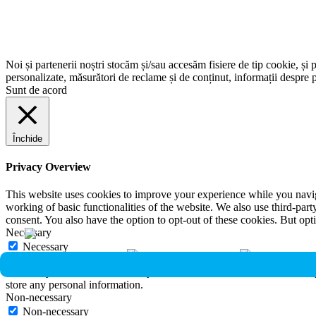
Noi și partenerii noștri stocăm și/sau accesăm fisiere de tip cookie, și 
personalizate, măsurători de reclame și de conținut, informații despre p
Sunt de acord
Închide
Privacy Overview
This website uses cookies to improve your experience while you navigat
working of basic functionalities of the website. We also use third-pa
consent. You also have the option to opt-out of these cookies. But op
Necessary
Necessary
Întotdeauna activate
Necessary cookies are absolutely essential for the website to function 
store any personal information.
Non-necessary
Non-necessary