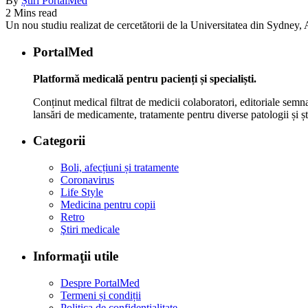
By
Știri PortalMed
2 Mins read
Un nou studiu realizat de cercetătorii de la Universitatea din Sydney, Au
PortalMed
Platformă medicală pentru pacienți și specialiști.
Conținut medical filtrat de medicii colaboratori, editoriale semna
lansări de medicamente, tratamente pentru diverse patologii și șt
Categorii
Boli, afecțiuni și tratamente
Coronavirus
Life Style
Medicina pentru copii
Retro
Ştiri medicale
Informaţii utile
Despre PortalMed
Termeni și condiții
Politica de confidențialitate