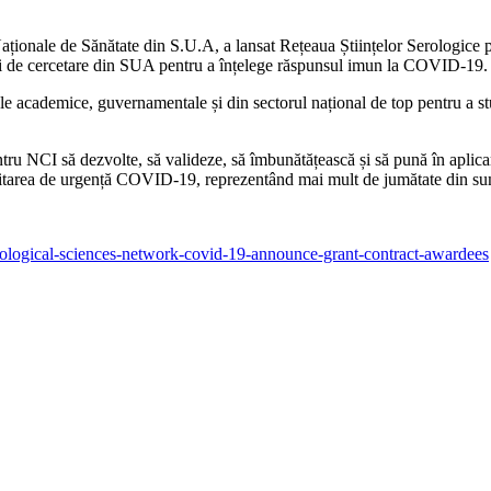
r Naționale de Sănătate din S.U.A, a lansat Rețeaua Științelor Serologice
tății de cercetare din SUA pentru a înțelege răspunsul imun la COVID-19.
ale academice, guvernamentale și din sectorul național de top pentru a s
ru NCI să dezvolte, să valideze, să îmbunătățească și să pună în aplicare
creditarea de urgență COVID-19, reprezentând mai mult de jumătate din su
rological-sciences-network-covid-19-announce-grant-contract-awardees