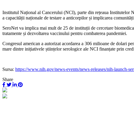
Institutul Național al Cancerului (NCI), parte din rețeaua Institutelo
a capacității naționale de testare a anticorpilor și implicarea comuni
SeroNet va implica mai mult de 25 de instituții de cercetare biomedic
tratamente și dezvoltarea vaccinului pentru combaterea pandemiei.
Congresul american a autorizat acordarea a 306 milioane de dolari pent
mare dintre inițiativele științelor serologice ale NCI finanțate prin 
Sursa:
https://www.nih.gov/news-events/news-releases/nih-launch-se
Share