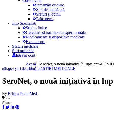
Coronavirus
Informări oficiale
Știri de ultimă oră
Sfaturi și opinii
Fake news
Info Specialişti
Studii clinice
Cercetare și tratamente experimentale
Medicamente și dispozitive medicale
Evenimente
Sfaturi medicale
Ştiri medicale
Intră în cont
Acasă
|
SeroNet, o nouă inițiativă în lupta anti-COVID
nih.gov
Știri de ultimă oră
ŞTIRI MEDICALE
SeroNet, o nouă inițiativă în l
By
Echipa PortalMed
887
Share