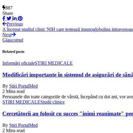
887
Share
Previous
A început studiul clinic NIH care testează imunoglobulina intraveno
Next
Glaucomul
Related posts
Informări oficiale
ŞTIRI MEDICALE
Modificări importante în sistemul de asigurări de sănăta
By
Știri PortalMed
2 Mins read
Persoanele din toate categoriile de vârstă, începând cu doi ani, vor ave
ŞTIRI MEDICALE
Studii clinice
Cercetătorii au folosit cu succes "inimi reanimate" pe
By
Știri PortalMed
2 Mins read