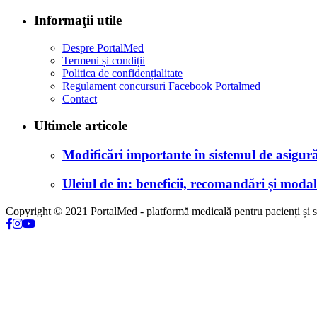
Informaţii utile
Despre PortalMed
Termeni și condiții
Politica de confidențialitate
Regulament concursuri Facebook Portalmed
Contact
Ultimele articole
Modificări importante în sistemul de asigurăr
Uleiul de in: beneficii, recomandări și modali
Copyright © 2021 PortalMed - platformă medicală pentru pacienți și sp