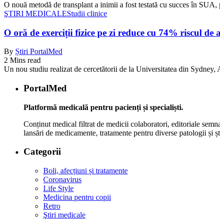
O nouă metodă de transplant a inimii a fost testată cu succes în SUA, 
ŞTIRI MEDICALE
Studii clinice
O oră de exerciții fizice pe zi reduce cu 74% riscul de 
By
Știri PortalMed
2 Mins read
Un nou studiu realizat de cercetătorii de la Universitatea din Sydney, Au
PortalMed
Platformă medicală pentru pacienți și specialiști.
Conținut medical filtrat de medicii colaboratori, editoriale semna
lansări de medicamente, tratamente pentru diverse patologii și șt
Categorii
Boli, afecțiuni și tratamente
Coronavirus
Life Style
Medicina pentru copii
Retro
Ştiri medicale