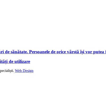
i de sănătate. Persoanele de orice vârstă își vor putea f
tăți de utilizare
ecialiști.
Web Design