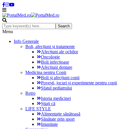
Menu
Info Generale
Boli, afecțiuni și tratamente
Afecțiuni ale ochilor
Oncologie
Boli infecțioase
Afecțiuni dentare
Medicina pentru Copii
Boli și afecțiuni copii
Povești, jocuri și experimente pentru copii
Sfatul pediatrului
Retro
Istoria medicinei
Știați că
LIFE STYLE
Alimentație sănătoasă
Sănătate prin sport
Imunitate