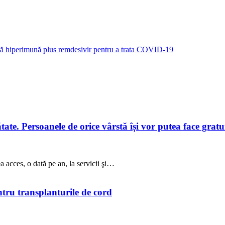
asă hiperimună plus remdesivir pentru a trata COVID-19
te. Persoanele de orice vârstă își vor putea face gratuit
a acces, o dată pe an, la servicii şi…
ntru transplanturile de cord