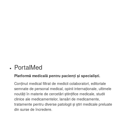
imunitate și gravitatea COVID-19
By
Echipa PortalMed
Sfaturi și opinii
ŞTIRI MEDICALE
Hidroxiclorochina - fără efecte asupra
COVID-19, dar utilă în reumatologie
By
Echipa PortalMed
PortalMed
Platformă medicală pentru pacienți și specialiști.
Conținut medical filtrat de medicii colaboratori, editoriale
semnate de personal medical, opinii internaționale, ultimele
noutăți în materie de cercetări științifice medicale, studii
clinice ale medicamentelor, lansări de medicamente,
tratamente pentru diverse patologii și știri medicale preluate
din surse de încredere.