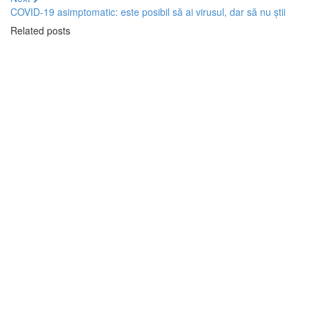
COVID-19 asimptomatic: este posibil să ai virusul, dar să nu știi
Related posts
CORONAVIRUS
Imunitate
Sfaturi și opinii
ŞTIRI MEDICALE
Ești părinte? Iată ce trebuie să știi
pentru protejarea sănătății copilului tău
în noul an școlar
By
Ştiri PortalMed
CORONAVIRUS
Sfaturi și opinii
ŞTIRI MEDICALE
Legătura dintre flora intestinală,