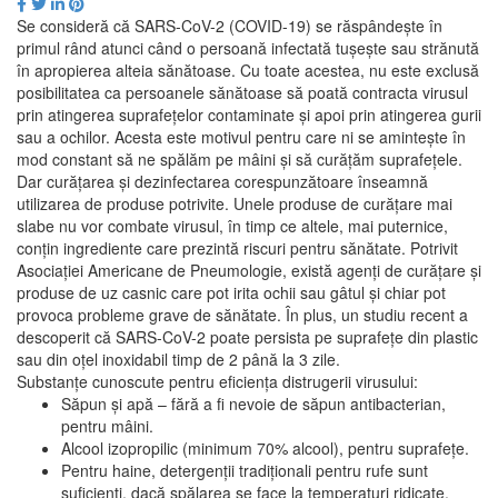
Se consideră că SARS-CoV-2 (COVID-19) se răspândește în
primul rând atunci când o persoană infectată tușește sau strănută
în apropierea alteia sănătoase. Cu toate acestea, nu este exclusă
posibilitatea ca persoanele sănătoase să poată contracta virusul
prin atingerea suprafețelor contaminate și apoi prin atingerea gurii
sau a ochilor. Acesta este motivul pentru care ni se amintește în
mod constant să ne spălăm pe mâini și să curățăm suprafețele.
Dar curățarea și dezinfectarea corespunzătoare înseamnă
utilizarea de produse potrivite. Unele produse de curățare mai
slabe nu vor combate virusul, în timp ce altele, mai puternice,
conțin ingrediente care prezintă riscuri pentru sănătate. Potrivit
Asociației Americane de Pneumologie, există agenți de curățare și
produse de uz casnic care pot irita ochii sau gâtul și chiar pot
provoca probleme grave de sănătate. În plus, un studiu recent a
descoperit că SARS-CoV-2 poate persista pe suprafețe din plastic
sau din oțel inoxidabil timp de 2 până la 3 zile.
Substanțe cunoscute pentru eficiența distrugerii virusului:
Săpun și apă – fără a fi nevoie de săpun antibacterian,
pentru mâini.
Alcool izopropilic (minimum 70% alcool), pentru suprafețe.
Pentru haine, detergenții tradiționali pentru rufe sunt
suficienți, dacă spălarea se face la temperaturi ridicate.