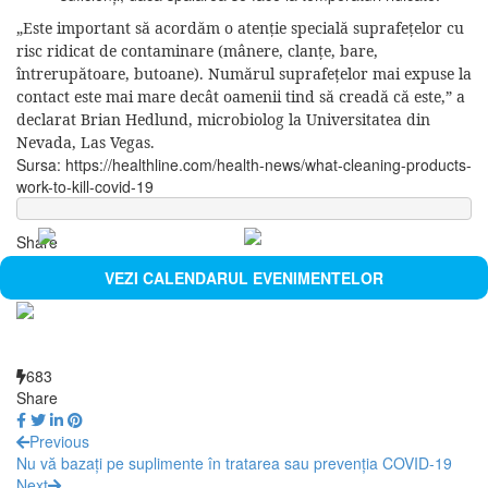
„Este important să acordăm o atenție specială suprafețelor cu
risc ridicat de contaminare (mânere, clanțe, bare,
întrerupătoare, butoane). Numărul suprafețelor mai expuse la
contact este mai mare decât oamenii tind să creadă că este,” a
declarat Brian Hedlund, microbiolog la Universitatea din
Nevada, Las Vegas.
Sursa: https://healthline.com/health-news/what-cleaning-products-
work-to-kill-covid-19
Share
VEZI CALENDARUL EVENIMENTELOR
683
Share
Previous
Nu vă bazați pe suplimente în tratarea sau prevenția COVID-19
Next