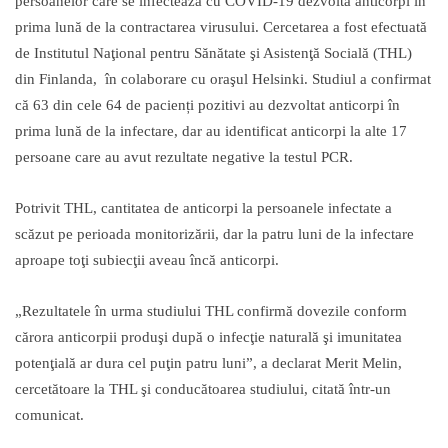
persoanelor care se infectează cu COVID-19 dezvoltă anticorpi în
prima lună de la contractarea virusului. Cercetarea a fost efectuată
de Institutul Naţional pentru Sănătate şi Asistenţă Socială (THL)
din Finlanda, în colaborare cu oraşul Helsinki. Studiul a confirmat
că 63 din cele 64 de pacienți pozitivi au dezvoltat anticorpi în
prima lună de la infectare, dar au identificat anticorpi la alte 17
persoane care au avut rezultate negative la testul PCR.
Potrivit THL, cantitatea de anticorpi la persoanele infectate a
scăzut pe perioada monitorizării, dar la patru luni de la infectare
aproape toţi subiecţii aveau încă anticorpi.
„Rezultatele în urma studiului THL confirmă dovezile conform
cărora anticorpii produşi după o infecţie naturală şi imunitatea
potenţială ar dura cel puţin patru luni”, a declarat Merit Melin,
cercetătoare la THL şi conducătoarea studiului, citată într-un
comunicat.