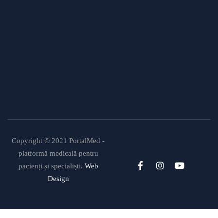
Modificări importante în sistemul de
asigurări de sănătate. Persoanele de
orice vârstă își vor putea face gratuit
analize medicale şi investigaţii
Uleiul de in: beneficii, recomandări și
modalități de utilizare
Copyright © 2021 PortalMed -
platformă medicală pentru
pacienți și specialiști.
Web
Design