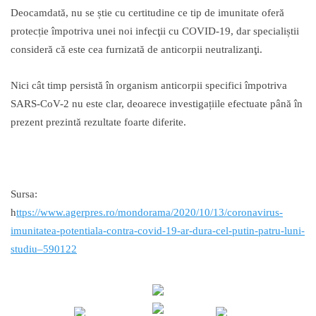
Deocamdată, nu se știe cu certitudine ce tip de imunitate oferă
protecție împotriva unei noi infecţii cu COVID-19, dar specialiștii
consideră că este cea furnizată de anticorpii neutralizanţi.
Nici cât timp persistă în organism anticorpii specifici împotriva
SARS-CoV-2 nu este clar, deoarece investigațiile efectuate până în
prezent prezintă rezultate foarte diferite.
Sursa:
h
ttps://www.agerpres.ro/mondorama/2020/10/13/coronavirus-
imunitatea-potentiala-contra-covid-19-ar-dura-cel-putin-patru-luni-
studiu–590122