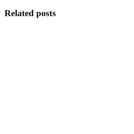
Related posts
informări oficiale
ştiri medicale
Modificări importante în sistemul de
asigurări de sănătate. Persoanele de orice
vârstă își vor putea face gratuit analize
medicale şi investigaţii
By
Știri PortalMed