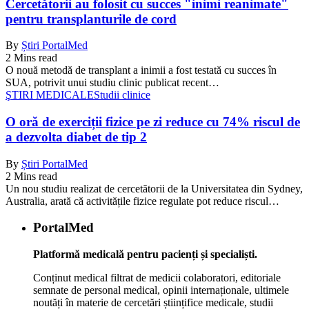
Cercetătorii au folosit cu succes "inimi reanimate"
pentru transplanturile de cord
By
Știri PortalMed
2 Mins read
O nouă metodă de transplant a inimii a fost testată cu succes în
SUA, potrivit unui studiu clinic publicat recent…
ŞTIRI MEDICALE
Studii clinice
O oră de exerciții fizice pe zi reduce cu 74% riscul de
a dezvolta diabet de tip 2
By
Știri PortalMed
2 Mins read
Un nou studiu realizat de cercetătorii de la Universitatea din Sydney,
Australia, arată că activitățile fizice regulate pot reduce riscul…
PortalMed
Platformă medicală pentru pacienți și specialiști.
Conținut medical filtrat de medicii colaboratori, editoriale
semnate de personal medical, opinii internaționale, ultimele
noutăți în materie de cercetări științifice medicale, studii