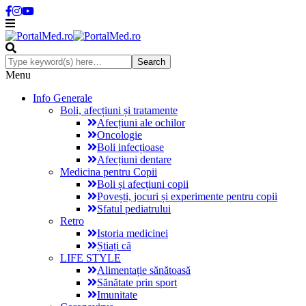
Menu
Info Generale
Boli, afecțiuni și tratamente
Afecțiuni ale ochilor
Oncologie
Boli infecțioase
Afecțiuni dentare
Medicina pentru Copii
Boli și afecțiuni copii
Povești, jocuri și experimente pentru copii
Sfatul pediatrului
Retro
Istoria medicinei
Știați că
LIFE STYLE
Alimentație sănătoasă
Sănătate prin sport
Imunitate