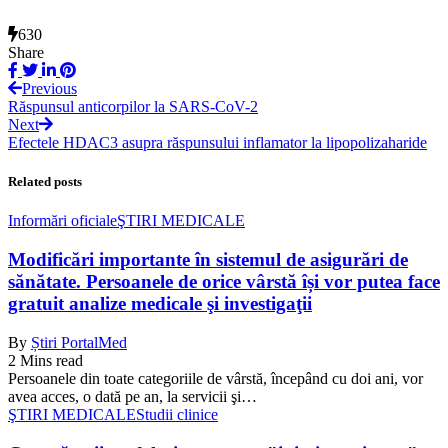
630
Share
Previous
Răspunsul anticorpilor la SARS-CoV-2
Next
Efectele HDAC3 asupra răspunsului inflamator la lipopolizaharide
Related posts
Informări oficiale
ŞTIRI MEDICALE
Modificări importante în sistemul de asigurări de
sănătate. Persoanele de orice vârstă își vor putea face
gratuit analize medicale şi investigaţii
By
Știri PortalMed
2 Mins read
Persoanele din toate categoriile de vârstă, începând cu doi ani, vor
avea acces, o dată pe an, la servicii şi…
ŞTIRI MEDICALE
Studii clinice