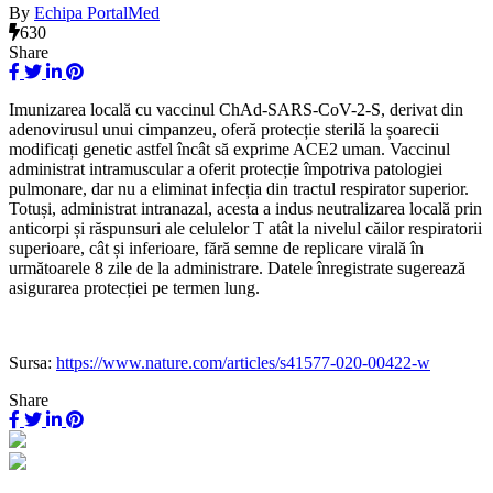
By
Echipa PortalMed
630
Share
Imunizarea locală cu vaccinul ChAd-SARS-CoV-2-S, derivat din
adenovirusul unui cimpanzeu, oferă protecție sterilă la șoarecii
modificați genetic astfel încât să exprime ACE2 uman. Vaccinul
administrat intramuscular a oferit protecție împotriva patologiei
pulmonare, dar nu a eliminat infecția din tractul respirator superior.
Totuși, administrat intranazal, acesta a indus neutralizarea locală prin
anticorpi și răspunsuri ale celulelor T atât la nivelul căilor respiratorii
superioare, cât și inferioare, fără semne de replicare virală în
următoarele 8 zile de la administrare. Datele înregistrate sugerează
asigurarea protecției pe termen lung.
Sursa:
https://www.nature.com/articles/s41577-020-00422-w
Share