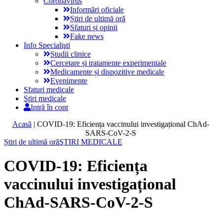
Coronavirus
Informări oficiale
Știri de ultimă oră
Sfaturi și opinii
Fake news
Info Specialişti
Studii clinice
Cercetare și tratamente experimentale
Medicamente și dispozitive medicale
Evenimente
Sfaturi medicale
Ştiri medicale
Intră în cont
Acasă
|
COVID-19: Eficiența vaccinului investigațional ChAd-
SARS-CoV-2-S
Știri de ultimă oră
ŞTIRI MEDICALE
COVID-19: Eficiența
vaccinului investigațional
ChAd-SARS-CoV-2-S