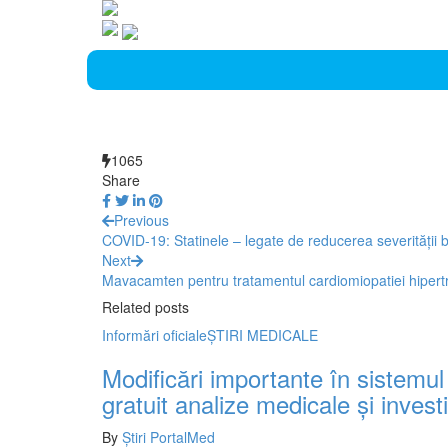
1065
Share
Previous
COVID-19: Statinele – legate de reducerea severității bo
Next
Mavacamten pentru tratamentul cardiomiopatiei hipertr
Related posts
Informări oficiale
ŞTIRI MEDICALE
Modificări importante în sistemul
gratuit analize medicale şi investi
By
Știri PortalMed