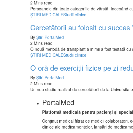
2 Mins read
Persoanele din toate categoriile de vârstă, începând cu
ŞTIRI MEDICALE
Studii clinice
Cercetătorii au folosit cu succes
By
Știri PortalMed
2 Mins read
O nouă metodă de transplant a inimii a fost testată cu s
ŞTIRI MEDICALE
Studii clinice
O oră de exerciții fizice pe zi re
By
Știri PortalMed
2 Mins read
Un nou studiu realizat de cercetătorii de la Universitate
PortalMed
Platformă medicală pentru pacienți și speciali
Conținut medical filtrat de medicii colaboratori, e
clinice ale medicamentelor, lansări de medicamen