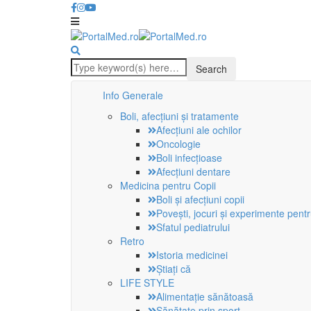
Info Generale
Boli, afecțiuni și tratamente
Afecțiuni ale ochilor
Oncologie
Boli infecțioase
Afecțiuni dentare
Medicina pentru Copii
Boli și afecțiuni copii
Povești, jocuri și experimente pentr
Sfatul pediatrului
Retro
Istoria medicinei
Știați că
LIFE STYLE
Alimentație sănătoasă
Sănătate prin sport