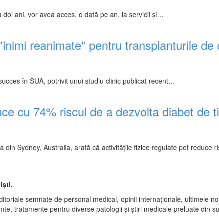
 doi ani, vor avea acces, o dată pe an, la servicii şi…
 "inimi reanimate" pentru transplanturile de
ucces în SUA, potrivit unui studiu clinic publicat recent…
duce cu 74% riscul de a dezvolta diabet de t
a din Sydney, Australia, arată că activitățile fizice regulate pot reduce 
ști.
ditoriale semnate de personal medical, opinii internaționale, ultimele nout
te, tratamente pentru diverse patologii și știri medicale preluate din s