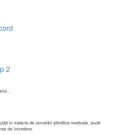
 cord
ip 2
riscul…
ăți în materie de cercetări științifice medicale, studii
urse de încredere.