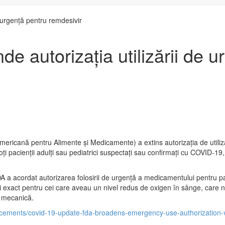
 urgență pentru remdesivir
e autorizația utilizării de u
mericană pentru Alimente și Medicamente) a extins autorizația de utiliz
oți pacienții adulți sau pediatrici suspectați sau confirmați cu COVID-19,
DA a acordat autorizarea folosirii de urgență a medicamentului pentru pa
 exact pentru cei care aveau un nivel redus de oxigen în sânge, care n
e mecanică.
ements/covid-19-update-fda-broadens-emergency-use-authorization-vek