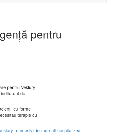
rgență pentru
are pentru Veklury
 indiferent de
cienții cu forme
ecesitau terapie cu
lury-remdesivir-include-all-hospitalized