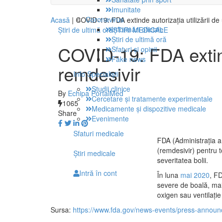
Imunitate
Coronavirus
Acasă
|
COVID-19: FDA extinde autorizația utilizării de
Informări oficiale
Știri de ultimă oră
ŞTIRI MEDICALE
Știri de ultimă oră
COVID-19: FDA extind
Sfaturi și opinii
Fake news
remdesivir
Info Specialişti
Studii clinice
By
Echipa PortalMed
Cercetare și tratamente experimentale
1065
Medicamente și dispozitive medicale
Share
Evenimente
Sfaturi medicale
FDA (Administrația a
(remdesivir) pentru t
Ştiri medicale
severitatea bolii.
Intră în cont
În luna
mai 2020
, F
severe de boală, mai
oxigen sau ventilați
Sursa:
https://www.fda.gov/news-events/press-announc