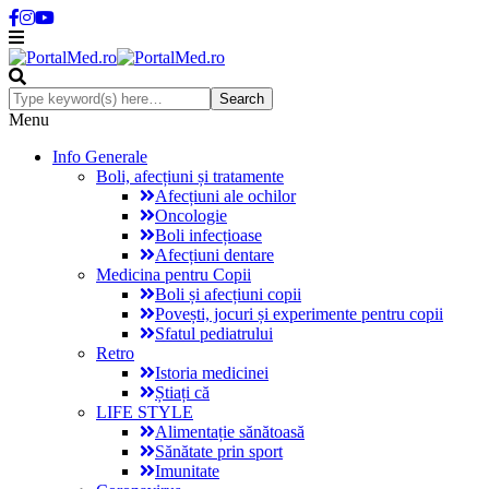
Menu
Info Generale
Boli, afecțiuni și tratamente
Afecțiuni ale ochilor
Oncologie
Boli infecțioase
Afecțiuni dentare
Medicina pentru Copii
Boli și afecțiuni copii
Povești, jocuri și experimente pentru copii
Sfatul pediatrului
Retro
Istoria medicinei
Știați că
LIFE STYLE
Alimentație sănătoasă
Sănătate prin sport
Imunitate