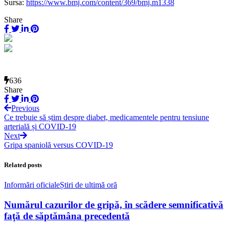
Sursa:
https://www.bmj.com/content/369/bmj.m1338
Share
636
Share
Previous
Ce trebuie să știm despre diabet, medicamentele pentru tensiune
arterială și COVID-19
Next
Gripa spaniolă versus COVID-19
Related posts
Informări oficiale
Știri de ultimă oră
Numărul cazurilor de gripă, în scădere semnificativă
faţă de săptămâna precedentă