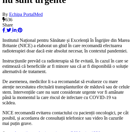
By
Echipa PortalMed
636
Share
Institutul Național pentru Sănătate și Excelență în Îngrijire din Marea
Britanie (NICE) a elaborat un ghid în care recomandă efectuarea
radioterapiei doar dacă este absolut necesar, în contextul pandemiei.
Instrucțiunile prevăd ca radioterapia să fie evitată, în cazul în care se
estimează că beneficiile ar fi minore sau că ar fi disponibilă o soluție
alternativă de tratament.
De asemenea, medicilor li s-a recomandat să evalueze cu mare
atenție necesitatea efectuării transplanturilor de măduvă sau de celule
stem. Intervențiile care nu sunt considerate urgente vor fi amânate
până la momentul la care riscul de infectare cu COVID-19 va
scădea.
NICE recomandă evitarea contactului cu pacienții oncologici, pe cât
posibil, și acordarea de consultații telefonice sau video în cazurile
mai puțin grave.