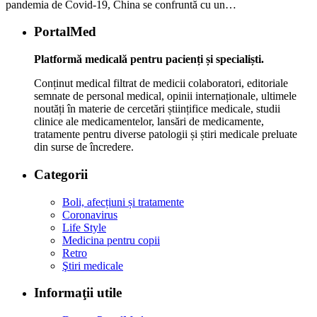
pandemia de Covid-19, China se confruntă cu un…
PortalMed
Platformă medicală pentru pacienți și specialiști.
Conținut medical filtrat de medicii colaboratori, editoriale
semnate de personal medical, opinii internaționale, ultimele
noutăți în materie de cercetări științifice medicale, studii
clinice ale medicamentelor, lansări de medicamente,
tratamente pentru diverse patologii și știri medicale preluate
din surse de încredere.
Categorii
Boli, afecțiuni și tratamente
Coronavirus
Life Style
Medicina pentru copii
Retro
Ştiri medicale
Informaţii utile