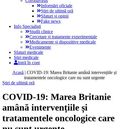
Coronavirus
Informări oficiale
Știri de ultimă oră
Sfaturi și opinii
Fake news
Info Specialişti
Studii clinice
Cercetare și tratamente experimentale
Medicamente și dispozitive medicale
Evenimente
Sfaturi medicale
Ştiri medicale
Intră în cont
Acasă
|
COVID-19: Marea Britanie amână intervențiile și
tratamentele oncologice care nu sunt urgente
Știri de ultimă oră
COVID-19: Marea Britanie
amână intervențiile și
tratamentele oncologice care
nu sunt urgente