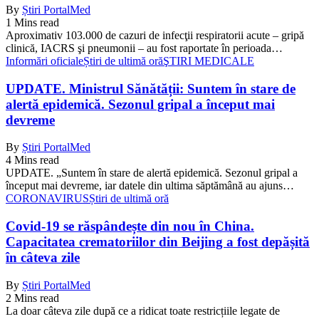
By
Știri PortalMed
1 Mins read
Aproximativ 103.000 de cazuri de infecţii respiratorii acute – gripă
clinică, IACRS şi pneumonii – au fost raportate în perioada…
Informări oficiale
Știri de ultimă oră
ŞTIRI MEDICALE
UPDATE. Ministrul Sănătății: Suntem în stare de
alertă epidemică. Sezonul gripal a început mai
devreme
By
Știri PortalMed
4 Mins read
UPDATE. „Suntem în stare de alertă epidemică. Sezonul gripal a
început mai devreme, iar datele din ultima săptămână au ajuns…
CORONAVIRUS
Știri de ultimă oră
Covid-19 se răspândește din nou în China.
Capacitatea crematoriilor din Beijing a fost depășită
în câteva zile
By
Știri PortalMed
2 Mins read
La doar câteva zile după ce a ridicat toate restricțiile legate de