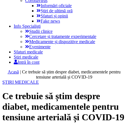
Coronavirus
Informări oficiale
Știri de ultimă oră
Sfaturi și opinii
Fake news
Info Specialişti
Studii clinice
Cercetare și tratamente experimentale
Medicamente și dispozitive medicale
Evenimente
Sfaturi medicale
Ştiri medicale
Intră în cont
Acasă
|
Ce trebuie să știm despre diabet, medicamentele pentru
tensiune arterială și COVID-19
ŞTIRI MEDICALE
Ce trebuie să știm despre
diabet, medicamentele pentru
tensiune arterială și COVID-19