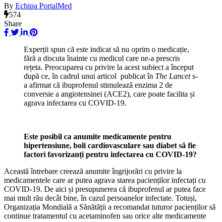
By
Echipa PortalMed
574
Share
Experții spun că este indicat să nu oprim o medicație,
fără a discuta înainte cu medicul care ne-a prescris
rețeta. Preocuparea cu privire la acest subiect a început
după ce, în cadrul unui articol publicat în
The Lancet
s-
a afirmat că ibuprofenul stimulează enzima 2 de
conversie a angiotensinei (ACE2), care poate facilita și
agrava infectarea cu COVID-19.
Este posibil ca anumite medicamente pentru
hipertensiune, boli cardiovasculare sau diabet să fie
factori favorizanți pentru infectarea cu COVID-19?
Această întrebare creează anumite îngrijorări cu privire la
medicamentele care ar putea agrava starea pacienților infectați cu
COVID-19. De aici și presupunerea că ibuprofenul ar putea face
mai mult rău decât bine, în cazul persoanelor infectate. Totuși,
Organizația Mondială a Sănătății a recomandat tuturor pacienților să
continue tratamentul cu acetaminofen sau orice alte medicamente