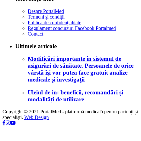
Despre PortalMed
Termeni și condiții
Politica de confidențialitate
Regulament concursuri Facebook Portalmed
Contact
Ultimele articole
Modificări importante în sistemul de
asigurări de sănătate. Persoanele de orice
vârstă își vor putea face gratuit analize
medicale şi investigaţii
Uleiul de in: beneficii, recomandări și
modalități de utilizare
Copyright © 2021 PortalMed - platformă medicală pentru pacienți și
specialiști.
Web Design