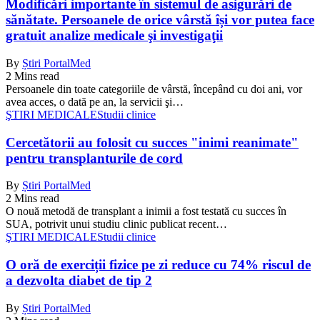
Modificări importante în sistemul de asigurări de
sănătate. Persoanele de orice vârstă își vor putea face
gratuit analize medicale şi investigaţii
By
Știri PortalMed
2 Mins read
Persoanele din toate categoriile de vârstă, începând cu doi ani, vor
avea acces, o dată pe an, la servicii şi…
ŞTIRI MEDICALE
Studii clinice
Cercetătorii au folosit cu succes "inimi reanimate"
pentru transplanturile de cord
By
Știri PortalMed
2 Mins read
O nouă metodă de transplant a inimii a fost testată cu succes în
SUA, potrivit unui studiu clinic publicat recent…
ŞTIRI MEDICALE
Studii clinice
O oră de exerciții fizice pe zi reduce cu 74% riscul de
a dezvolta diabet de tip 2
By
Știri PortalMed