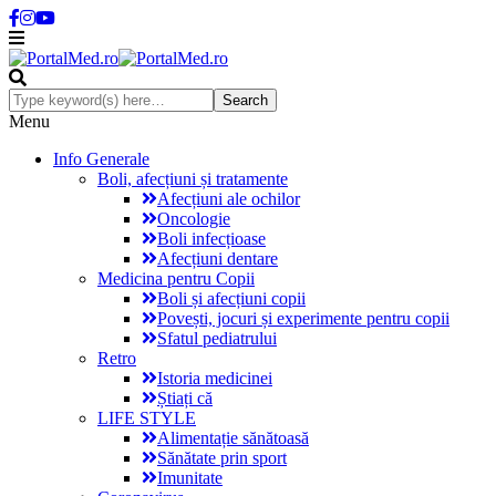
Menu
Info Generale
Boli, afecțiuni și tratamente
Afecțiuni ale ochilor
Oncologie
Boli infecțioase
Afecțiuni dentare
Medicina pentru Copii
Boli și afecțiuni copii
Povești, jocuri și experimente pentru copii
Sfatul pediatrului
Retro
Istoria medicinei
Știați că
LIFE STYLE
Alimentație sănătoasă
Sănătate prin sport
Imunitate