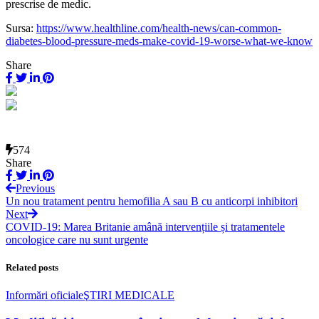
prescrise de medic.
Sursa:
https://www.healthline.com/health-news/can-common-
diabetes-blood-pressure-meds-make-covid-19-worse-what-we-know
Share
574
Share
Previous
Un nou tratament pentru hemofilia A sau B cu anticorpi inhibitori
Next
COVID-19: Marea Britanie amână intervențiile și tratamentele
oncologice care nu sunt urgente
Related posts
Informări oficiale
ŞTIRI MEDICALE