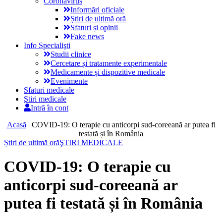
Coronavirus
Informări oficiale
Știri de ultimă oră
Sfaturi și opinii
Fake news
Info Specialişti
Studii clinice
Cercetare și tratamente experimentale
Medicamente și dispozitive medicale
Evenimente
Sfaturi medicale
Ştiri medicale
Intră în cont
Acasă
|
COVID-19: O terapie cu anticorpi sud-coreeană ar putea fi
testată și în România
Știri de ultimă oră
ŞTIRI MEDICALE
COVID-19: O terapie cu
anticorpi sud-coreeană ar
putea fi testată și în România