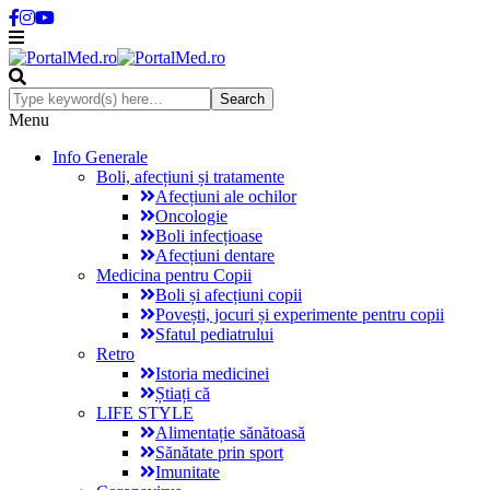
Menu
Info Generale
Boli, afecțiuni și tratamente
Afecțiuni ale ochilor
Oncologie
Boli infecțioase
Afecțiuni dentare
Medicina pentru Copii
Boli și afecțiuni copii
Povești, jocuri și experimente pentru copii
Sfatul pediatrului
Retro
Istoria medicinei
Știați că
LIFE STYLE
Alimentație sănătoasă
Sănătate prin sport
Imunitate