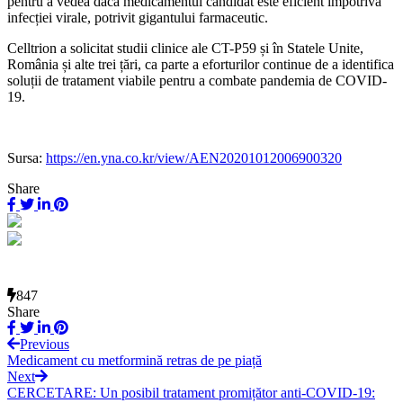
pentru a vedea dacă medicamentul candidat este eficient împotriva
infecției virale, potrivit gigantului farmaceutic.
Celltrion a solicitat studii clinice ale CT-P59 și în Statele Unite,
România și alte trei țări, ca parte a eforturilor continue de a identifica
soluții de tratament viabile pentru a combate pandemia de COVID-
19.
Sursa:
https://en.yna.co.kr/view/AEN20201012006900320
Share
847
Share
Previous
Medicament cu metformină retras de pe piață
Next
CERCETARE: Un posibil tratament promițător anti-COVID-19: