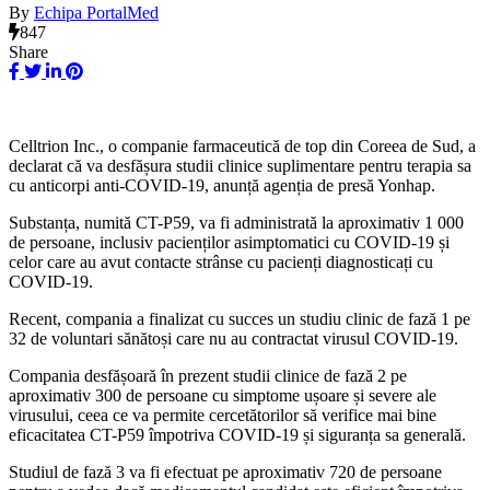
By
Echipa PortalMed
847
Share
Celltrion Inc., o companie farmaceutică de top din Coreea de Sud, a
declarat că va desfășura studii clinice suplimentare pentru terapia sa
cu anticorpi anti-COVID-19, anunță agenția de presă Yonhap.
Substanța, numită CT-P59, va fi administrată la aproximativ 1 000
de persoane, inclusiv pacienților asimptomatici cu COVID-19 și
celor care au avut contacte strânse cu pacienți diagnosticați cu
COVID-19.
Recent, compania a finalizat cu succes un studiu clinic de fază 1 pe
32 de voluntari sănătoși care nu au contractat virusul COVID-19.
Compania desfășoară în prezent studii clinice de fază 2 pe
aproximativ 300 de persoane cu simptome ușoare și severe ale
virusului, ceea ce va permite cercetătorilor să verifice mai bine
eficacitatea CT-P59 împotriva COVID-19 și siguranța sa generală.
Studiul de fază 3 va fi efectuat pe aproximativ 720 de persoane