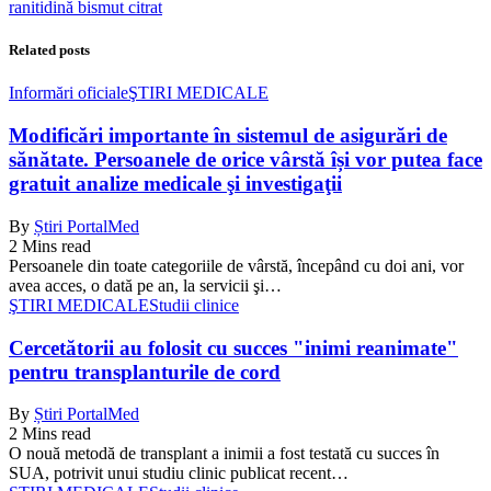
ranitidină bismut citrat
Related posts
Informări oficiale
ŞTIRI MEDICALE
Modificări importante în sistemul de asigurări de
sănătate. Persoanele de orice vârstă își vor putea face
gratuit analize medicale şi investigaţii
By
Știri PortalMed
2 Mins read
Persoanele din toate categoriile de vârstă, începând cu doi ani, vor
avea acces, o dată pe an, la servicii şi…
ŞTIRI MEDICALE
Studii clinice
Cercetătorii au folosit cu succes "inimi reanimate"
pentru transplanturile de cord
By
Știri PortalMed
2 Mins read
O nouă metodă de transplant a inimii a fost testată cu succes în
SUA, potrivit unui studiu clinic publicat recent…