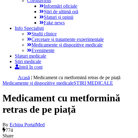
Coronavirus
Informări oficiale
Știri de ultimă oră
Sfaturi și opinii
Fake news
Info Specialişti
Studii clinice
Cercetare și tratamente experimentale
Medicamente și dispozitive medicale
Evenimente
Sfaturi medicale
Ştiri medicale
Intră în cont
Acasă
|
Medicament cu metformină retras de pe piață
Medicamente și dispozitive medicale
ŞTIRI MEDICALE
Medicament cu metformină
retras de pe piață
By
Echipa PortalMed
774
Share