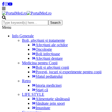
Menu
Info Generale
Boli, afecțiuni și tratamente
Afecțiuni ale ochilor
Oncologie
Boli infecțioase
Afecțiuni dentare
Medicina pentru Copii
Boli și afecțiuni copii
Povești, jocuri și experimente pentru copii
Sfatul pediatrului
Retro
Istoria medicinei
Știați că
LIFE STYLE
Alimentație sănătoasă
Sănătate prin sport
Imunitate