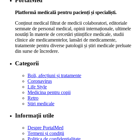
PortalMed
Platformă medicală pentru pacienți și specialiști.
Conținut medical filtrat de medicii colaboratori, editoriale
semnate de personal medical, opinii internaționale, ultimele
noutăți în materie de cercetări științifice medicale, studii
clinice ale medicamentelor, lansări de medicamente,
tratamente pentru diverse patologii și știri medicale preluate
din surse de încredere.
Categorii
Boli, afecțiuni și tratamente
Coronavirus
Life Style
Medicina pentru copii
Retro
Ştiri medicale
Informaţii utile
Despre PortalMed
Termeni și condiții
Politica de confidențialitate