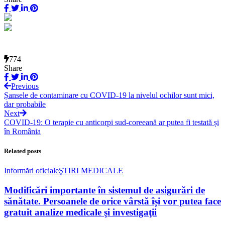
774
Share
Previous
Șansele de contaminare cu COVID-19 la nivelul ochilor sunt mici,
dar probabile
Next
COVID-19: O terapie cu anticorpi sud-coreeană ar putea fi testată și
în România
Related posts
Informări oficiale
ŞTIRI MEDICALE
Modificări importante în sistemul de asigurări de
sănătate. Persoanele de orice vârstă își vor putea face
gratuit analize medicale şi investigaţii