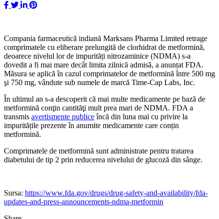
Compania farmaceutică indiană Marksans Pharma Limited retrage
comprimatele cu eliberare prelungită de clorhidrat de metformină,
deoarece nivelul lor de impurități nitrozaminice (NDMA) s-a
dovedit a fi mai mare decât limita zilnică admisă, a anunțat FDA.
Măsura se aplică în cazul comprimatelor de metformină între 500 mg
şi 750 mg, vândute sub numele de marcă Time-Cap Labs, Inc.
În ultimul an s-a descoperit că mai multe medicamente pe bază de
metformină conţin cantităţi mult prea mari de NDMA. FDA a
transmis
avertismente publice
încă din luna mai cu privire la
impuritățile prezente în anumite medicamente care conțin
metformină.
Comprimatele de metformină sunt administrate pentru tratarea
diabetului de tip 2 prin reducerea nivelului de glucoză din sânge.
Sursa:
https://www.fda.gov/drugs/drug-safety-and-availability/fda-
updates-and-press-announcements-ndma-metformin
Share