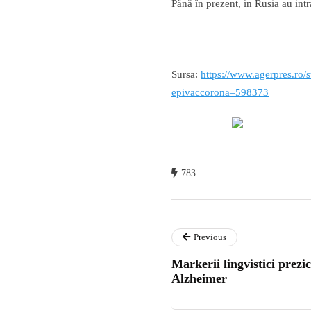
Până în prezent, în Rusia au int
Sursa:
https://www.agerpres.ro/s
epivaccorona–598373
783
Previous
Markerii lingvistici prezic
Alzheimer