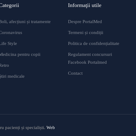
Categorii
Informaţii utile
Boli, afecțiuni și tratamente
Despre PortalMed
Coronavirus
Termeni și condiții
Life Style
Politica de confidențialitate
Medicina pentru copii
Regulament concursuri
Facebook Portalmed
Retro
Contact
Ştiri medicale
 pacienți și specialiști.
Web