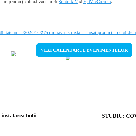
rat în producție două vaccinuri:
Sputnik-V
și
EpiVacCorona
.
tiintatehnica/2020/10/27/coronavirus-rusia-a-lansat-productia-celui-de-a
VEZI CALENDARUL EVENIMENTELOR
 instalarea bolii
STUDIU: COVI