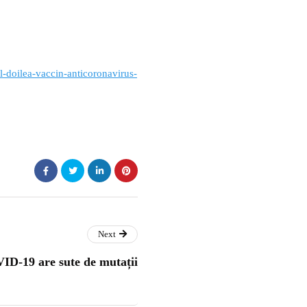
l-doilea-vaccin-anticoronavirus-
Next
D-19 are sute de mutații