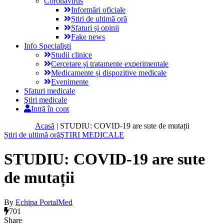
Coronavirus
Informări oficiale
Știri de ultimă oră
Sfaturi și opinii
Fake news
Info Specialişti
Studii clinice
Cercetare și tratamente experimentale
Medicamente și dispozitive medicale
Evenimente
Sfaturi medicale
Ştiri medicale
Intră în cont
Acasă
|
STUDIU: COVID-19 are sute de mutații
Știri de ultimă oră
ŞTIRI MEDICALE
STUDIU: COVID-19 are sute
de mutații
By
Echipa PortalMed
701
Share