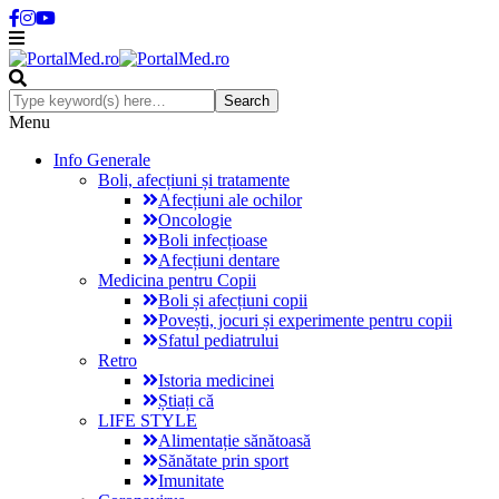
Menu
Info Generale
Boli, afecțiuni și tratamente
Afecțiuni ale ochilor
Oncologie
Boli infecțioase
Afecțiuni dentare
Medicina pentru Copii
Boli și afecțiuni copii
Povești, jocuri și experimente pentru copii
Sfatul pediatrului
Retro
Istoria medicinei
Știați că
LIFE STYLE
Alimentație sănătoasă
Sănătate prin sport
Imunitate