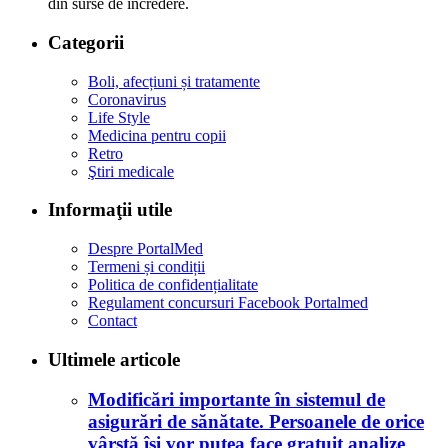
din surse de încredere.
Categorii
Boli, afecțiuni și tratamente
Coronavirus
Life Style
Medicina pentru copii
Retro
Ştiri medicale
Informaţii utile
Despre PortalMed
Termeni și condiții
Politica de confidențialitate
Regulament concursuri Facebook Portalmed
Contact
Ultimele articole
Modificări importante în sistemul de
asigurări de sănătate. Persoanele de orice
vârstă își vor putea face gratuit analize