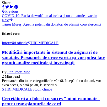
Share
Previous
COVID-19: Rusia dezvoltă un al treilea și un al patrulea vaccin
Next
Târgu Mureș: Apel la potențialii donatori de plasmă convalescentă
Related posts
Informări oficiale
ŞTIRI MEDICALE
Modificări importante în sistemul de asigurări de
sănătate. Persoanele de orice vârstă își vor putea face
gratuit analize medicale şi investigaţii
By
Știri PortalMed
2 Mins read
Persoanele din toate categoriile de vârstă, începând cu doi ani, vor
avea acces, o dată pe an, la servicii şi…
ŞTIRI MEDICALE
Studii clinice
Cercetătorii au folosit cu succes "inimi reanimate"
pentru transplanturile de cord