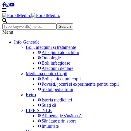
Menu
Info Generale
Boli, afecțiuni și tratamente
Afecțiuni ale ochilor
Oncologie
Boli infecțioase
Afecțiuni dentare
Medicina pentru Copii
Boli și afecțiuni copii
Povești, jocuri și experimente pentru copii
Sfatul pediatrului
Retro
Istoria medicinei
Știați că
LIFE STYLE
Alimentație sănătoasă
Sănătate prin sport
Imunitate