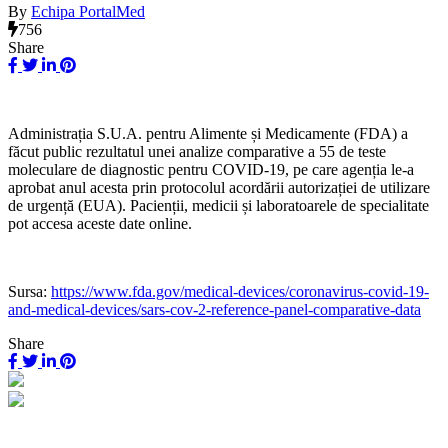
By
Echipa PortalMed
756
Share
Administrația S.U.A. pentru Alimente și Medicamente (FDA) a
făcut public rezultatul unei analize comparative a 55 de teste
moleculare de diagnostic pentru COVID-19, pe care agenția le-a
aprobat anul acesta prin protocolul acordării autorizației de utilizare
de urgență (EUA). Pacienții, medicii și laboratoarele de specialitate
pot accesa aceste date online.
Sursa:
https://www.fda.gov/medical-devices/coronavirus-covid-19-
and-medical-devices/sars-cov-2-reference-panel-comparative-data
Share