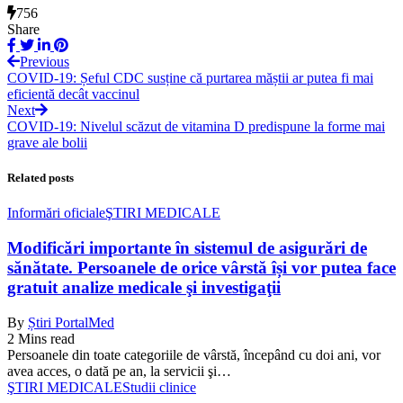
756
Share
Previous
COVID-19: Șeful CDC susține că purtarea măștii ar putea fi mai
eficientă decât vaccinul
Next
COVID-19: Nivelul scăzut de vitamina D predispune la forme mai
grave ale bolii
Related posts
Informări oficiale
ŞTIRI MEDICALE
Modificări importante în sistemul de asigurări de
sănătate. Persoanele de orice vârstă își vor putea face
gratuit analize medicale şi investigaţii
By
Știri PortalMed
2 Mins read
Persoanele din toate categoriile de vârstă, începând cu doi ani, vor
avea acces, o dată pe an, la servicii şi…
ŞTIRI MEDICALE
Studii clinice