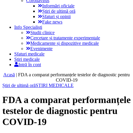
Coronavirus
Informări oficiale
Știri de ultimă oră
Sfaturi și opinii
Fake news
Info Specialişti
Studii clinice
Cercetare și tratamente experimentale
Medicamente și dispozitive medicale
Evenimente
Sfaturi medicale
Ştiri medicale
Intră în cont
Acasă
|
FDA a comparat performanțele testelor de diagnostic pentru
COVID-19
Știri de ultimă oră
ŞTIRI MEDICALE
FDA a comparat performanțele
testelor de diagnostic pentru
COVID-19