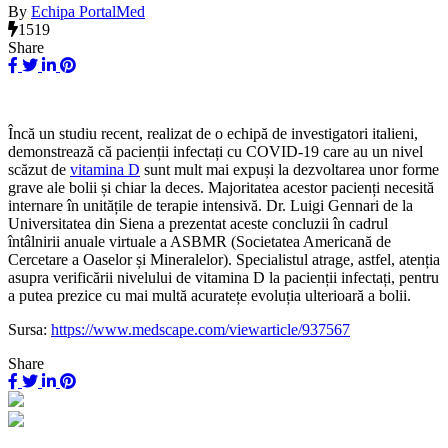
By
Echipa PortalMed
1519
Share
Încă un studiu recent, realizat de o echipă de investigatori italieni,
demonstrează că pacienții infectați cu COVID-19 care au un nivel
scăzut de
vitamina D
sunt mult mai expuși la dezvoltarea unor forme
grave ale bolii și chiar la deces. Majoritatea acestor pacienți necesită
internare în unitățile de terapie intensivă. Dr. Luigi Gennari de la
Universitatea din Siena a prezentat aceste concluzii în cadrul
întâlnirii anuale virtuale a ASBMR (
Societatea Americană de
Cercetare a Oaselor și Mineralelor
). Specialistul atrage, astfel, atenția
asupra verificării nivelului de vitamina D la pacienții infectați, pentru
a putea prezice cu mai multă acuratețe evoluția ulterioară a bolii.
Sursa:
https://www.medscape.com/viewarticle/937567
Share