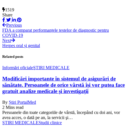
1519
Share
Previous
FDA a comparat performanțele testelor de diagnostic pentru
COVID-19
Next
Herpes oral și genital
Related posts
Informări oficiale
ŞTIRI MEDICALE
Modificări importante în sistemul de asigurări de
sănătate. Persoanele de orice vârstă își vor putea face
gratuit analize medicale şi investigaţii
By
Știri PortalMed
2 Mins read
Persoanele din toate categoriile de vârstă, începând cu doi ani, vor
avea acces, o dată pe an, la servicii şi…
ŞTIRI MEDICALE
Studii clinice