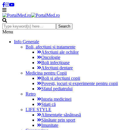
Menu
Info Generale
Boli, afecțiuni și tratamente
Afecțiuni ale ochilor
Oncologie
Boli infecțioase
Afecțiuni dentare
Medicina pentru Copii
Boli și afecțiuni copii
Povești, jocuri și experimente pentru copii
Sfatul pediatrului
Retro
Istoria medicinei
Știați că
LIFE STYLE
Alimentație sănătoasă
Sănătate prin sport
Imunitate