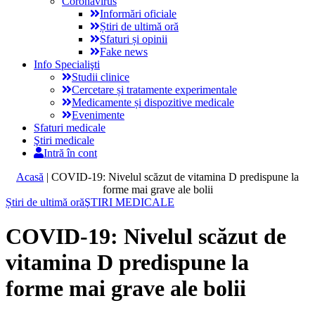
Coronavirus
Informări oficiale
Știri de ultimă oră
Sfaturi și opinii
Fake news
Info Specialişti
Studii clinice
Cercetare și tratamente experimentale
Medicamente și dispozitive medicale
Evenimente
Sfaturi medicale
Ştiri medicale
Intră în cont
Acasă
|
COVID-19: Nivelul scăzut de vitamina D predispune la
forme mai grave ale bolii
Știri de ultimă oră
ŞTIRI MEDICALE
COVID-19: Nivelul scăzut de
vitamina D predispune la
forme mai grave ale bolii