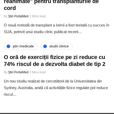
reanimate" pentru transplanturile de
cord
By
Știri PortalMed
2 Mins read
O nouă metodă de transplant a inimii a fost testată cu succes în
SUA, potrivit unui studiu clinic publicat recent…
ştiri medicale
studii clinice
O oră de exerciții fizice pe zi reduce cu
74% riscul de a dezvolta diabet de tip 2
By
Știri PortalMed
2 Mins read
Un nou studiu realizat de cercetătorii de la Universitatea din
Sydney, Australia, arată că activitățile fizice regulate pot reduce
riscul…