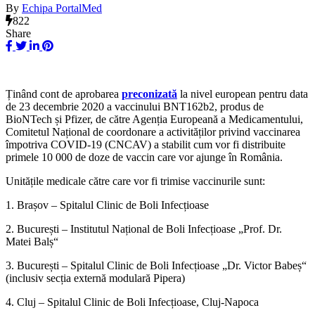
By
Echipa PortalMed
822
Share
Ținând cont de aprobarea
preconizată
la nivel european pentru data
de 23 decembrie 2020 a vaccinului BNT162b2, produs de
BioNTech și Pfizer, de către Agenția Europeană a Medicamentului,
Comitetul Național de coordonare a activităților privind vaccinarea
împotriva COVID-19 (CNCAV) a stabilit cum vor fi distribuite
primele 10 000 de doze de vaccin care vor ajunge în România.
Unitățile medicale către care vor fi trimise vaccinurile sunt:
1. Brașov – Spitalul Clinic de Boli Infecțioase
2. București – Institutul Național de Boli Infecțioase „Prof. Dr.
Matei Balș“
3. București – Spitalul Clinic de Boli Infecțioase „Dr. Victor Babeș“
(inclusiv secția externă modulară Pipera)
4. Cluj – Spitalul Clinic de Boli Infecțioase, Cluj-Napoca