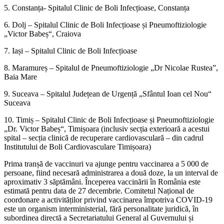
5. Constanța- Spitalul Clinic de Boli Infecțioase, Constanța
6. Dolj – Spitalul Clinic de Boli Infecțioase și Pneumoftiziologie
„Victor Babeș“, Craiova
7. Iași – Spitalul Clinic de Boli Infecțioase
8. Maramureș – Spitalul de Pneumoftiziologie „Dr Nicolae Rustea”,
Baia Mare
9. Suceava – Spitalul Județean de Urgență „Sfântul Ioan cel Nou“
Suceava
10. Timiș – Spitalul Clinic de Boli Infecțioase și Pneumoftiziologie
„Dr. Victor Babeș“, Timișoara (inclusiv secția exterioară a acestui
spital – secția clinică de recuperare cardiovasculară – din cadrul
Institutului de Boli Cardiovasculare Timișoara)
Prima tranșă de vaccinuri va ajunge pentru vaccinarea a 5 000 de
persoane, fiind necesară administrarea a două doze, la un interval de
aproximativ 3 săptămâni. Începerea vaccinării în România este
estimată pentru data de 27 decembrie. Comitetul Național de
coordonare a activităților privind vaccinarea împotriva COVID-19
este un organism interministerial, fără personalitate juridică, în
subordinea directă a Secretariatului General al Guvernului și