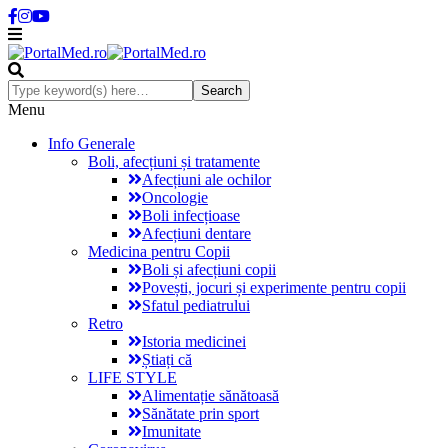
Menu
Info Generale
Boli, afecțiuni și tratamente
Afecțiuni ale ochilor
Oncologie
Boli infecțioase
Afecțiuni dentare
Medicina pentru Copii
Boli și afecțiuni copii
Povești, jocuri și experimente pentru copii
Sfatul pediatrului
Retro
Istoria medicinei
Știați că
LIFE STYLE
Alimentație sănătoasă
Sănătate prin sport
Imunitate