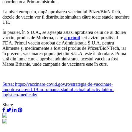
coordonarea Prim-ministrului.
La nivel european, după aprobarea vaccinului Pfizer/BioNTech,
dozele de vaccin vor fi distribuite simultan către toate statele membre
UE.
În paralel, în S.U.A., se așteaptă astăzi aprobarea celui de-al doilea
vaccin, produs de Moderna, care
a primit
ieri avizul pozitiv al
FDA. Primul vaccin aprobat de Administrația S.U.A. pentru
Alimente și medicamente a fost cel produs de Pfizer/BioNTech, iar
în prezent, vaccinarea populației din S.U.A. este în derulare. Prima
țară din lume care a aprobat administrarea acestui vaccin a fost
Marea Britanie, unde campania de vaccinare este în curs.
Sursa: https://vaccinare-covid.gov.ro/strategia-de-vaccinare-
impotriva-covid-19-in-romania-stadiul-actual-al-activitatilor-
logistico-medicale/
Share