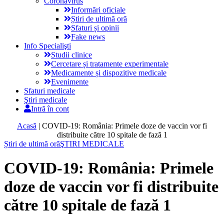
Coronavirus
Informări oficiale
Știri de ultimă oră
Sfaturi și opinii
Fake news
Info Specialişti
Studii clinice
Cercetare și tratamente experimentale
Medicamente și dispozitive medicale
Evenimente
Sfaturi medicale
Ştiri medicale
Intră în cont
Acasă
|
COVID-19: România: Primele doze de vaccin vor fi
distribuite către 10 spitale de fază 1
Știri de ultimă oră
ŞTIRI MEDICALE
COVID-19: România: Primele
doze de vaccin vor fi distribuite
către 10 spitale de fază 1