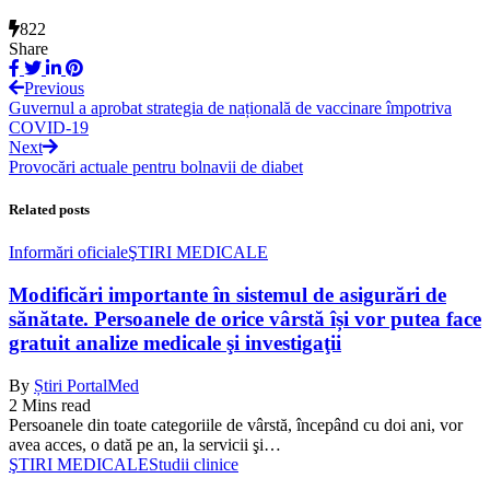
822
Share
Previous
Guvernul a aprobat strategia de națională de vaccinare împotriva
COVID-19
Next
Provocări actuale pentru bolnavii de diabet
Related posts
Informări oficiale
ŞTIRI MEDICALE
Modificări importante în sistemul de asigurări de
sănătate. Persoanele de orice vârstă își vor putea face
gratuit analize medicale şi investigaţii
By
Știri PortalMed
2 Mins read
Persoanele din toate categoriile de vârstă, începând cu doi ani, vor
avea acces, o dată pe an, la servicii şi…
ŞTIRI MEDICALE
Studii clinice