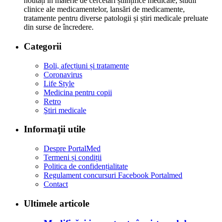
noutăți în materie de cercetări științifice medicale, studii
clinice ale medicamentelor, lansări de medicamente,
tratamente pentru diverse patologii și știri medicale preluate
din surse de încredere.
Categorii
Boli, afecțiuni și tratamente
Coronavirus
Life Style
Medicina pentru copii
Retro
Ştiri medicale
Informaţii utile
Despre PortalMed
Termeni și condiții
Politica de confidențialitate
Regulament concursuri Facebook Portalmed
Contact
Ultimele articole