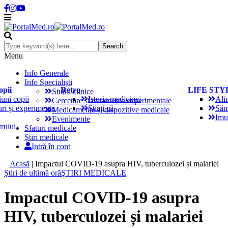
Menu
Info Generale
Info Specialişti
opii
Retro
LIFE STY
Studii clinice
iuni copii
Istoria medicinei
Ali
Cercetare și tratamente experimentale
uri și experimente
Știați că
Sănă
Medicamente și dispozitive medicale
Imu
Evenimente
trului
Sfaturi medicale
Ştiri medicale
Intră în cont
Acasă
|
Impactul COVID-19 asupra HIV, tuberculozei și malariei
Știri de ultimă oră
ŞTIRI MEDICALE
Impactul COVID-19 asupra
HIV, tuberculozei și malariei