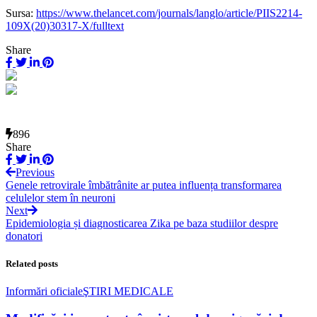
Sursa:
https://www.thelancet.com/journals/langlo/article/PIIS2214-
109X(20)30317-X/fulltext
Share
896
Share
Previous
Genele retrovirale îmbătrânite ar putea influența transformarea
celulelor stem în neuroni
Next
Epidemiologia și diagnosticarea Zika pe baza studiilor despre
donatori
Related posts
Informări oficiale
ŞTIRI MEDICALE