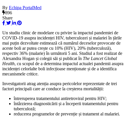
By
Echipa PortalMed
896
Share
Un studiu clinic de modelare cu privire la impactul pandemiei de
COVID-19 asupra incidenței HIV, tuberculozei și malariei în țările
mai puțin dezvoltate estimează că numărul deceselor provocate de
aceste boli ar putea crește cu 10% (HIV), 20% (tuberculoză),
respectiv 36% (malarie) în următorii 5 ani. Studiul a fost realizat de
Alexandra Hogan și colegii săi și publicat în
The Lancet Global
Health
, cu scopul de a determina impactul actualei pandemii asupra
incidenței celorlalte boli infecțioase menționate și de a identifica
mecanismele critice.
Investigatorii atrag atenția asupra pericolelor reprezentate de trei
factori principali care ar conduce la creșterea mortalității:
întreruperea tratamentului antiretroviral pentru HIV;
întârzierea diagnosticării și a începerii tratamentului pentru
tuberculoză;
reducerea programelor de prevenție și tratament al malariei.