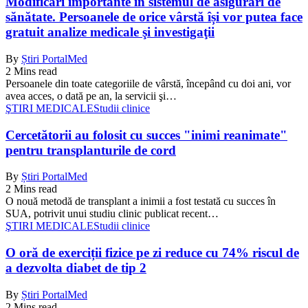
Modificări importante în sistemul de asigurări de
sănătate. Persoanele de orice vârstă își vor putea face
gratuit analize medicale şi investigaţii
By
Știri PortalMed
2 Mins read
Persoanele din toate categoriile de vârstă, începând cu doi ani, vor
avea acces, o dată pe an, la servicii şi…
ŞTIRI MEDICALE
Studii clinice
Cercetătorii au folosit cu succes "inimi reanimate"
pentru transplanturile de cord
By
Știri PortalMed
2 Mins read
O nouă metodă de transplant a inimii a fost testată cu succes în
SUA, potrivit unui studiu clinic publicat recent…
ŞTIRI MEDICALE
Studii clinice
O oră de exerciții fizice pe zi reduce cu 74% riscul de
a dezvolta diabet de tip 2
By
Știri PortalMed
2 Mins read