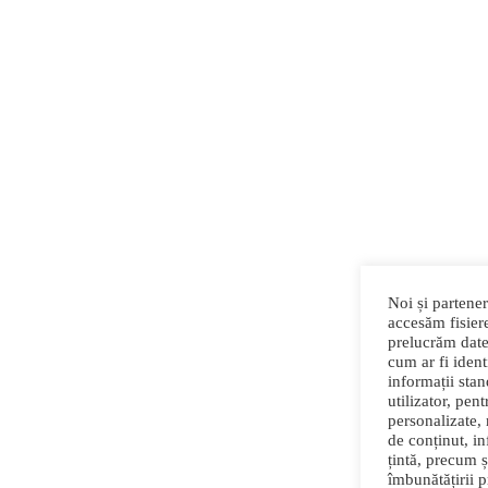
Noi și partener
accesăm fisiere
prelucrăm date
cum ar fi identi
informații sta
utilizator, pen
personalizate,
de conținut, in
țintă, precum ș
îmbunătățirii 