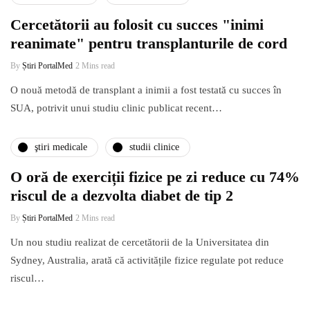
Cercetătorii au folosit cu succes "inimi
reanimate" pentru transplanturile de cord
By
Știri PortalMed
2 Mins read
O nouă metodă de transplant a inimii a fost testată cu succes în
SUA, potrivit unui studiu clinic publicat recent…
ştiri medicale
studii clinice
O oră de exerciții fizice pe zi reduce cu 74%
riscul de a dezvolta diabet de tip 2
By
Știri PortalMed
2 Mins read
Un nou studiu realizat de cercetătorii de la Universitatea din
Sydney, Australia, arată că activitățile fizice regulate pot reduce
riscul…