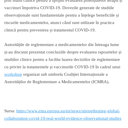
prin studii clinice pentru a sprijini evaluarea potențialelor terapii și
vaccinuri împotriva COVID-19. Dovezile generate de studiile
observaționale sunt fundamentale pentru a înțelege beneficiile și
riscurile medicamentelor, atunci când sunt utilizate în practica
clinică pentru prevenirea și tratamentul COVID-19.
Autoritățile de reglementare a medicamentelor din întreaga lume
și-au discutat prezentat concluziile despre evaluarea rapoartelor și
studiilor clinice pentru a facilita luarea deciziilor de reglementare
cu privire la tratamentele și vaccinurile COVID-19 în cadrul unui
workshop
organizat sub umbrela Coaliției Internaționale a
Autorităților de Reglementare a Medicamentelor (ICMRA).
Sursa:
https://www.ema.europa.eu/en/news/strengthening-global-
collaboration-covid-19-real-world-evidence-observational-studies