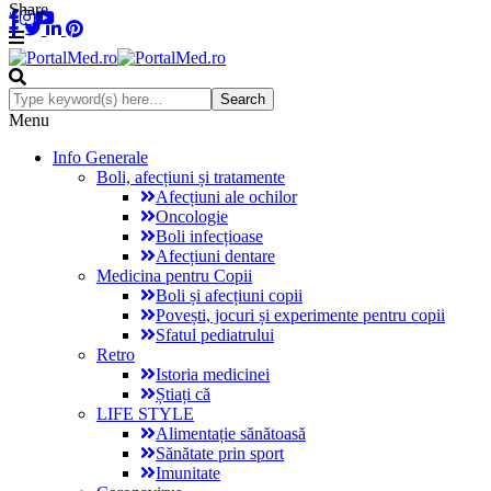
Share
Menu
Info Generale
Boli, afecțiuni și tratamente
Afecțiuni ale ochilor
Oncologie
Boli infecțioase
Afecțiuni dentare
Medicina pentru Copii
Boli și afecțiuni copii
Povești, jocuri și experimente pentru copii
Sfatul pediatrului
Retro
Istoria medicinei
Știați că
LIFE STYLE
Alimentație sănătoasă
Sănătate prin sport
Imunitate