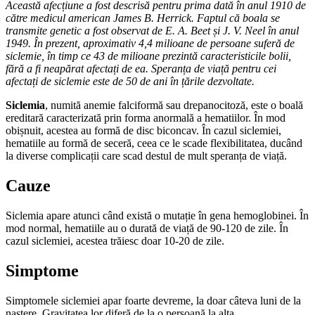
Această afecțiune a fost descrisă pentru prima dată în anul 1910 de
către medicul american James B. Herrick. Faptul că boala se
transmite genetic a fost observat de E. A. Beet și J. V. Neel în anul
1949. În prezent, aproximativ 4,4 milioane de persoane suferă de
siclemie, în timp ce 43 de milioane prezintă caracteristicile bolii,
fără a fi neapărat afectați de ea. Speranța de viață pentru cei
afectați de siclemie este de 50 de ani în țările dezvoltate.
Siclemia
, numită anemie falciformă sau drepanocitoză, este o boală
ereditară caracterizată prin forma anormală a hematiilor. În mod
obișnuit, acestea au formă de disc biconcav. În cazul siclemiei,
hematiile au formă de seceră, ceea ce le scade flexibilitatea, ducând
la diverse complicații care scad destul de mult speranța de viață.
Cauze
Siclemia apare atunci când există o mutație în gena hemoglobinei. În
mod normal, hematiile au o durată de viață de 90-120 de zile. În
cazul siclemiei, acestea trăiesc doar 10-20 de zile.
Simptome
Simptomele siclemiei apar foarte devreme, la doar câteva luni de la
naștere. Gravitatea lor diferă de la o persoană la alta.