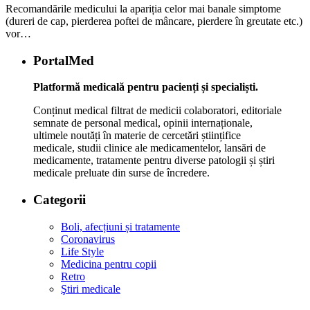
Recomandările medicului la apariția celor mai banale simptome
(dureri de cap, pierderea poftei de mâncare, pierdere în greutate etc.)
vor…
PortalMed
Platformă medicală pentru pacienți și specialiști.
Conținut medical filtrat de medicii colaboratori, editoriale
semnate de personal medical, opinii internaționale,
ultimele noutăți în materie de cercetări științifice
medicale, studii clinice ale medicamentelor, lansări de
medicamente, tratamente pentru diverse patologii și știri
medicale preluate din surse de încredere.
Categorii
Boli, afecțiuni și tratamente
Coronavirus
Life Style
Medicina pentru copii
Retro
Ştiri medicale