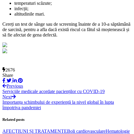
temperaturi scăzute;
infecții;
altitudinile mari.
Cereți un test de sânge sau de screening înainte de a 10-a săptămână
de sarcină, pentru a afla dacă există riscul ca fătul să moștenească și
să fie afectat de gena defectă.
2676
Share
Previous
Serviciile medicale acordate pacienților cu COVID-19
Next
Importanța schimbului de experiență la nivel global în lupta
împotriva pandemiei
Related posts
AFECȚIUNI ȘI TRATAMENTE
Boli cardiovasculare
Hematologie