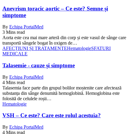
Anevrism toracic aortic – Ce este? Semne și
simptome
By
Echipa PortalMed
3 Mins read
Aorta este cea mai mare arteră din corp și este vasul de sânge care
transportă sângele bogat în oxigen de…
AFECȚIUNI ȘI TRATAMENTE
Hematologie
SFATURI
MEDICALE
Talasemie - cauze și simptome
By
Echipa PortalMed
4 Mins read
Talasemia face parte din grupul bolilor moștenite care afectează
substanța din sânge denumită hemoglobină. Hemoglobina este
folosită de celulele roșii…
Hematologie
VSH – Ce este? Care este rolul acestuia?
By
Echipa PortalMed
4 Mins read