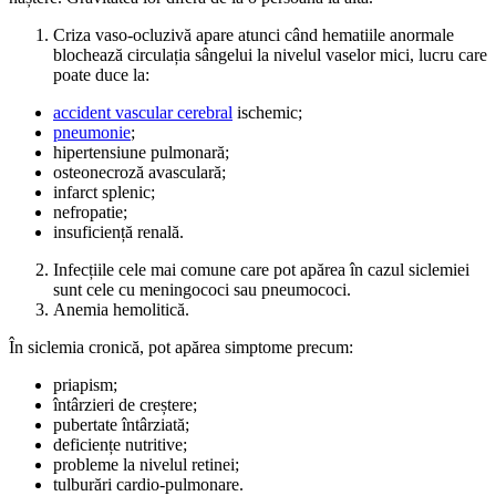
Criza vaso-ocluzivă apare atunci când hematiile anormale
blochează circulația sângelui la nivelul vaselor mici, lucru care
poate duce la:
accident vascular cerebral
ischemic;
pneumonie
;
hipertensiune pulmonară;
osteonecroză avasculară;
infarct splenic;
nefropatie;
insuficiență renală.
Infecțiile cele mai comune care pot apărea în cazul siclemiei
sunt cele cu meningococi sau pneumococi.
Anemia hemolitică.
În siclemia cronică, pot apărea simptome precum:
priapism;
întârzieri de creștere;
pubertate întârziată;
deficiențe nutritive;
probleme la nivelul retinei;
tulburări cardio-pulmonare.