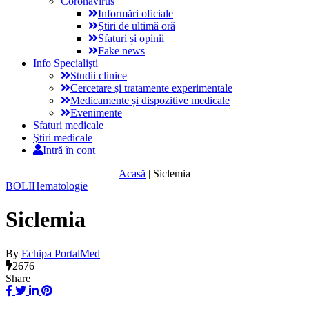
Coronavirus
Informări oficiale
Știri de ultimă oră
Sfaturi și opinii
Fake news
Info Specialişti
Studii clinice
Cercetare și tratamente experimentale
Medicamente și dispozitive medicale
Evenimente
Sfaturi medicale
Ştiri medicale
Intră în cont
Acasă
|
Siclemia
BOLI
Hematologie
Siclemia
By
Echipa PortalMed
2676
Share