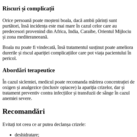
Riscuri și complicații
Orice persoană poate moșteni boala, dacă ambii părinți sunt
purtători, însă incidența este mai mare în cazul celor care au
predecesori provenind din Africa, India, Caraibe, Orientul Mijlociu
și zona mediteraneeană.
Boala nu poate fi vindecată, însă tratamentul susținut poate ameliora
durerile și riscul apariției complicațiilor care pot viața pacientului în
pericol.
Abordări terapeutice
În cazul siclemiei, medicul poate recomanda mărirea concentrației de
oxigen și analgezice (inclusiv opiacee) la apariția crizelor, dar și
tratament preventiv contra infecțiilor și transfuzii de sânge în cazul
anemiei severe.
Recomandări
Evitați tot ceea ce ar putea declanșa crizele:
deshidratare;