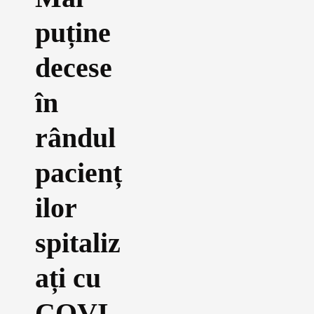
puține
decese
în
rândul
pacienț
ilor
spitaliz
ați cu
COVI