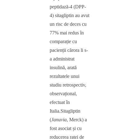
peptidază-4 (DPP-
4) sitagliptin au avut
un risc de deces cu
77% mai redus în
comparație cu
pacienții cărora li s-
a administrat
insulină, arată
rezultatele unui
studiu retrospectiv,
observațional,
efectuat în
Italia.
Sitagliptin
(
Januvia
, Merck)
a
fost asociat și cu
reducerea ratei de