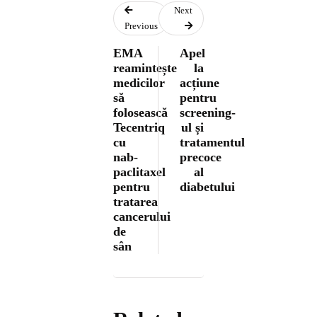
Next
Previous
EMA
Apel
reamintește
la
medicilor
acțiune
să
pentru
folosească
screening-
Tecentriq
ul și
cu
tratamentul
nab-
precoce
paclitaxel
al
pentru
diabetului
tratarea
cancerului
de
sân