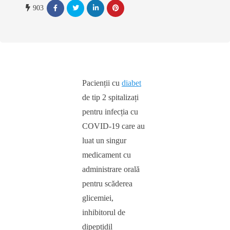
903
Pacienții cu
diabet
de tip 2 spitalizați
pentru infecția cu
COVID-19 care au
luat un singur
medicament cu
administrare orală
pentru scăderea
glicemiei,
inhibitorul de
dipeptidil