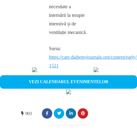
necesitate a
internării la terapie
intensivă și de
ventilație mecanică.
Sursa:
https://care.diabetesjournals.org/content/earl
1521
VEZI CALENDARUL EVENIMENTELOR
903