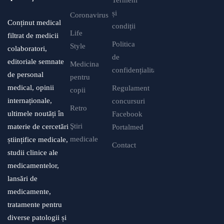
și
Coronavirus
Conținut medical
condiții
Life
filtrat de medicii
Politica
Style
colaboratori,
de
editoriale semnate
Medicina
confidențialitate
de personal
pentru
medical, opinii
Regulament
copii
internaționale,
concursuri
Retro
ultimele noutăți în
Facebook
Ştiri
materie de cercetări
Portalmed
medicale
științifice medicale,
Contact
studii clinice ale
medicamentelor,
lansări de
medicamente,
tratamente pentru
diverse patologii și