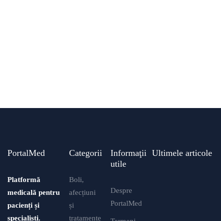
PortalMed
Categorii
Informaţii
Ultimele articole
utile
Platformă
Boli,
Despre
medicală pentru
afecțiuni
PortalMed
pacienți și
și
specialiști.
tratamente
Termeni