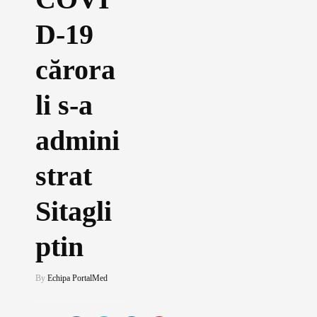
D-19
cărora
li s-a
admini
strat
Sitagli
ptin
By
Echipa PortalMed