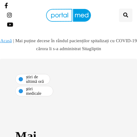
Acasă
|
Mai puține decese în rândul pacienților spitalizați cu COVID-19
cărora li s-a administrat Sitagliptin
știri de
ultimă oră
ştiri
medicale
Mai