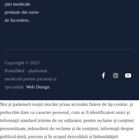
știri medicale
preluate din surse
de încredere.
Copyright © 2021
PortalMed - platformă
medicală pentru pacienți și
specialiști.
Web Design
Noi și partenerii noștri stocăm și/sau accesăm fisiere de tip cookie, și
prelucrăm date cu caracter personal, cum ar fi identificatori unici și
informații standard trimise de un utilizator, pentru reclame și conținut
personalizate, măsurători de reclame și de conținut, informații despre
publicul-țintă, precum și în scopul dezvoltării și îmbunătățirii