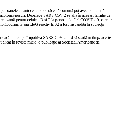
ă persoanele cu antecedente de răceală comună pot avea o anumită
betacoronavirusuri. Deoarece SARS-CoV-2 se află în aceeași familie de
tate relevantă pentru celulele B și T la persoanele fără COVID-19, care ar
globulina G sau „IgG reactiv la S2 a fost răspândită la subiecții
 dacă anticorpii împotriva SARS-CoV-2 tind să scadă în timp, aceste
 publicat în revista mBio, o publicație al Societății Americane de