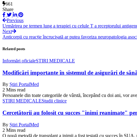
661
Share
Previous
Urmărirea pe termen lung a terapiei cu celule T a receptorului antige
Next
Anticorpii cu reacție încrucișată ar putea favoriza neuropatologia a
Related posts
Informări oficiale
ŞTIRI MEDICALE
Modificări importante în sistemul de asigurări de sănăta
By
Știri PortalMed
2 Mins read
Persoanele din toate categoriile de vârstă, începând cu doi ani, vor ave
ŞTIRI MEDICALE
Studii clinice
Cercetătorii au folosit cu succes "inimi reanimate" pe
By
Știri PortalMed
2 Mins read
O nouă metodă de transplant a inimii a fost testată cu succes în SUA, 