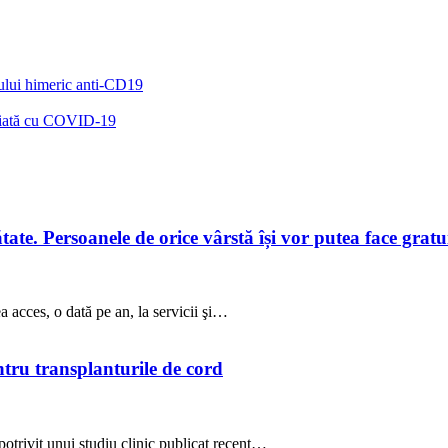
nului himeric anti-CD19
sociată cu COVID-19
te. Persoanele de orice vârstă își vor putea face gratuit
a acces, o dată pe an, la servicii şi…
ntru transplanturile de cord
potrivit unui studiu clinic publicat recent…