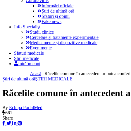
Coronavirus
Informări oficiale
Știri de ultimă oră
Sfaturi și opinii
Fake news
Info Specialişti
Studii clinice
Cercetare și tratamente experimentale
Medicamente și dispozitive medicale
Evenimente
Sfaturi medicale
Ştiri medicale
Intră în cont
Acasă
|
Răcelile comune în antecedent ar putea confer
Știri de ultimă oră
ŞTIRI MEDICALE
Răcelile comune în antecedent a
By
Echipa PortalMed
661
Share