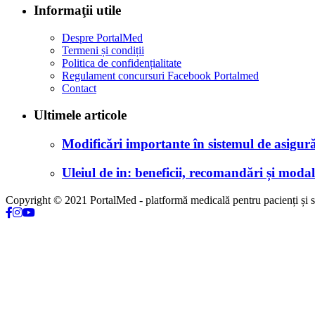
Informaţii utile
Despre PortalMed
Termeni și condiții
Politica de confidențialitate
Regulament concursuri Facebook Portalmed
Contact
Ultimele articole
Modificări importante în sistemul de asigurăr
Uleiul de in: beneficii, recomandări și modali
Copyright © 2021 PortalMed - platformă medicală pentru pacienți și sp