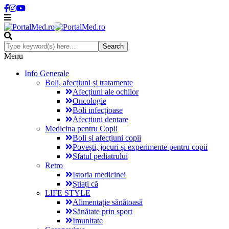
Menu
Info Generale
Boli, afecțiuni și tratamente
Afecțiuni ale ochilor
Oncologie
Boli infecțioase
Afecțiuni dentare
Medicina pentru Copii
Boli și afecțiuni copii
Povești, jocuri și experimente pentru copii
Sfatul pediatrului
Retro
Istoria medicinei
Știați că
LIFE STYLE
Alimentație sănătoasă
Sănătate prin sport
Imunitate