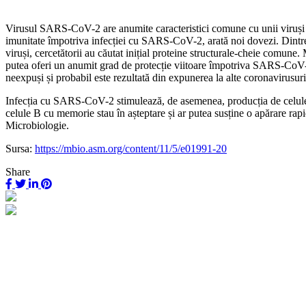
Virusul SARS-CoV-2 are anumite caracteristici comune cu unii viruși
imunitate împotriva infecției cu SARS-CoV-2, arată noi dovezi. Dintre
viruși, cercetătorii au căutat inițial proteine ​​structurale-cheie comun
putea oferi un anumit grad de protecție viitoare împotriva SARS-CoV-2
neexpuși și probabil este rezultată din expunerea la alte coronavirusur
Infecția cu SARS-CoV-2 stimulează, de asemenea, producția de celule
celule B cu memorie stau în așteptare și ar putea susține o apărare rapid
Microbiologie.
Sursa:
https://mbio.asm.org/content/11/5/e01991-20
Share