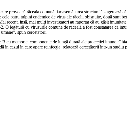
 care provoacă răceala comună, iar asemănarea structurală sugerează c
 cele patru tulpini endemice de virus ale răcelii obișnuite, două sunt 
e. Mai recent, însă, mai mulți investigatori au raportat că au găsit imuni
. O legătură cu virusurile comune de răceală a fost constatarea că imuno
i umane”, spun cercetătorii.
 B cu memorie, componente de lungă durată ale protecției imune. Chiar
ă în cazul în care apare reinfecția, relatează cercetătorii într-un studiu