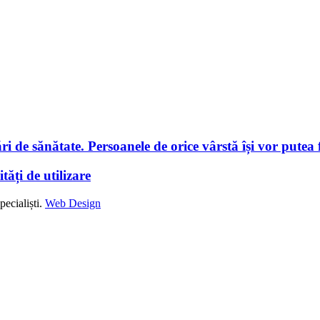
i de sănătate. Persoanele de orice vârstă își vor putea f
tăți de utilizare
ecialiști.
Web Design