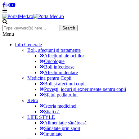
Menu
Info Generale
Boli, afecțiuni și tratamente
Afecțiuni ale ochilor
Oncologie
Boli infecțioase
Afecțiuni dentare
Medicina pentru Copii
Boli și afecțiuni copii
Povești, jocuri și experimente pentru copii
Sfatul pediatrului
Retro
Istoria medicinei
Știați că
LIFE STYLE
Alimentație sănătoasă
Sănătate prin sport
Imunitate