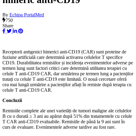
By
Echipa PortalMed
750
Share
Receptorii antigenici himerici anti-CD19 (CAR) sunt proteine ​​de
fuziune artificială care determină activarea celulelor T specifice
CD19. Durabilitatea remisiilor și incidența evenimentelor adverse pe
termen lung sunt factori critici care determină utilitatea terapiei cu
celule T anti-CD19 CAR, dar urmărirea pe termen lung a pacienților
tratați cu celule T anti-CD19 este limitată. O nouă cercetare oferă
cea mai lungă urmărire a pacienților aflați în remisie după terapia cu
celule T anti-CD19 CAR.
Concluzii
Remisiile complete ale unei varietăți de tumori maligne ale celulelor
B cu o durată ≥ 3 ani au apărut după 51% din tratamentele cu celule
T CAR anti-CD19 evaluabile. Remisiile de până la 9 ani sunt în
curs de evaluare. Evenimentele adverse tardive au fost rare.