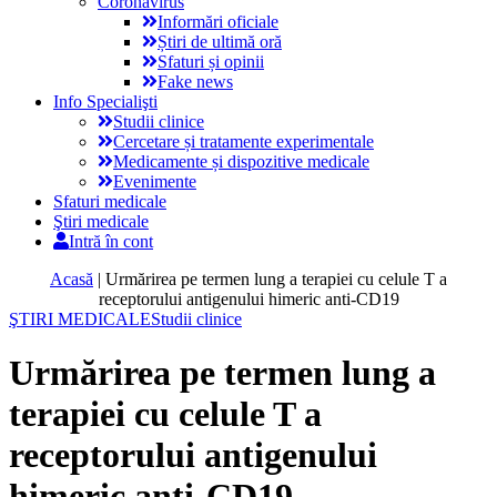
Coronavirus
Informări oficiale
Știri de ultimă oră
Sfaturi și opinii
Fake news
Info Specialişti
Studii clinice
Cercetare și tratamente experimentale
Medicamente și dispozitive medicale
Evenimente
Sfaturi medicale
Ştiri medicale
Intră în cont
Acasă
|
Urmărirea pe termen lung a terapiei cu celule T a
receptorului antigenului himeric anti-CD19
ŞTIRI MEDICALE
Studii clinice
Urmărirea pe termen lung a
terapiei cu celule T a
receptorului antigenului
himeric anti-CD19