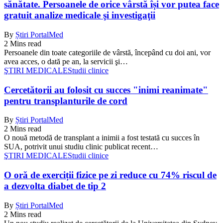
sănătate. Persoanele de orice vârstă își vor putea face
gratuit analize medicale şi investigaţii
By
Știri PortalMed
2 Mins read
Persoanele din toate categoriile de vârstă, începând cu doi ani, vor
avea acces, o dată pe an, la servicii şi…
ŞTIRI MEDICALE
Studii clinice
Cercetătorii au folosit cu succes "inimi reanimate"
pentru transplanturile de cord
By
Știri PortalMed
2 Mins read
O nouă metodă de transplant a inimii a fost testată cu succes în
SUA, potrivit unui studiu clinic publicat recent…
ŞTIRI MEDICALE
Studii clinice
O oră de exerciții fizice pe zi reduce cu 74% riscul de
a dezvolta diabet de tip 2
By
Știri PortalMed
2 Mins read