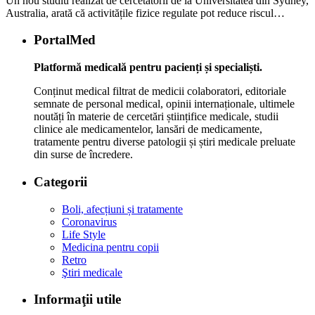
Un nou studiu realizat de cercetătorii de la Universitatea din Sydney,
Australia, arată că activitățile fizice regulate pot reduce riscul…
PortalMed
Platformă medicală pentru pacienți și specialiști.
Conținut medical filtrat de medicii colaboratori, editoriale
semnate de personal medical, opinii internaționale, ultimele
noutăți în materie de cercetări științifice medicale, studii
clinice ale medicamentelor, lansări de medicamente,
tratamente pentru diverse patologii și știri medicale preluate
din surse de încredere.
Categorii
Boli, afecțiuni și tratamente
Coronavirus
Life Style
Medicina pentru copii
Retro
Ştiri medicale
Informaţii utile