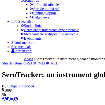
Coronavirus
Informări oficiale
Știri de ultimă oră
Sfaturi și opinii
Fake news
Info Specialişti
Studii clinice
Cercetare și tratamente experimentale
Medicamente și dispozitive medicale
Evenimente
Sfaturi medicale
Ştiri medicale
Intră în cont
Acasă
|
SeroTracker: un instrument global de monitor
Știri de ultimă oră
ŞTIRI MEDICALE
SeroTracker: un instrument glo
By
Echipa PortalMed
1008
Share