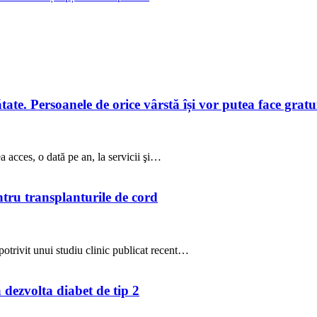
te. Persoanele de orice vârstă își vor putea face gratuit
a acces, o dată pe an, la servicii şi…
ntru transplanturile de cord
potrivit unui studiu clinic publicat recent…
a dezvolta diabet de tip 2