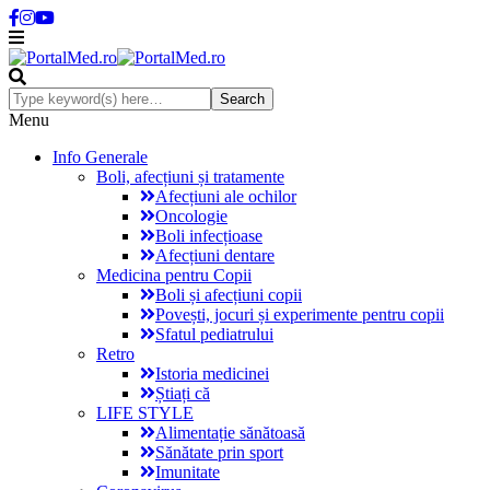
Menu
Info Generale
Boli, afecțiuni și tratamente
Afecțiuni ale ochilor
Oncologie
Boli infecțioase
Afecțiuni dentare
Medicina pentru Copii
Boli și afecțiuni copii
Povești, jocuri și experimente pentru copii
Sfatul pediatrului
Retro
Istoria medicinei
Știați că
LIFE STYLE
Alimentație sănătoasă
Sănătate prin sport
Imunitate