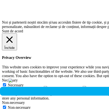
Noi și partenerii noștri stocăm și/sau accesăm fisiere de tip cookie, și 
personalizate, măsurători de reclame și de conținut, informații despre p
Sunt de acord
Închide
Privacy Overview
This website uses cookies to improve your experience while you navigat
working of basic functionalities of the website. We also use third-pa
consent. You also have the option to opt-out of these cookies. But op
Necessary
Necessary
Întotdeauna activate
Necessary cookies are absolutely essential for the website to function 
store any personal information.
Non-necessary
Non-necessary