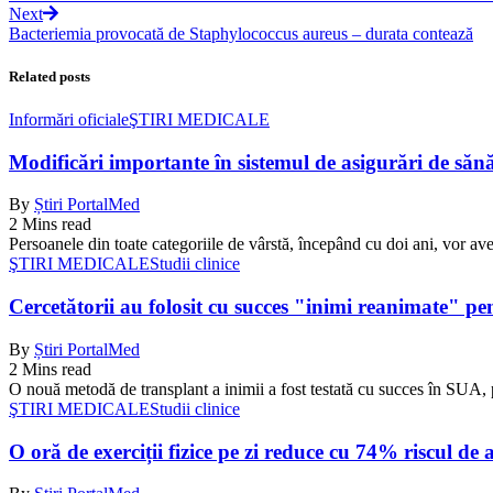
Next
Bacteriemia provocată de Staphylococcus aureus – durata contează
Related posts
Informări oficiale
ŞTIRI MEDICALE
Modificări importante în sistemul de asigurări de sănăta
By
Știri PortalMed
2 Mins read
Persoanele din toate categoriile de vârstă, începând cu doi ani, vor ave
ŞTIRI MEDICALE
Studii clinice
Cercetătorii au folosit cu succes "inimi reanimate" pe
By
Știri PortalMed
2 Mins read
O nouă metodă de transplant a inimii a fost testată cu succes în SUA, 
ŞTIRI MEDICALE
Studii clinice
O oră de exerciții fizice pe zi reduce cu 74% riscul de 