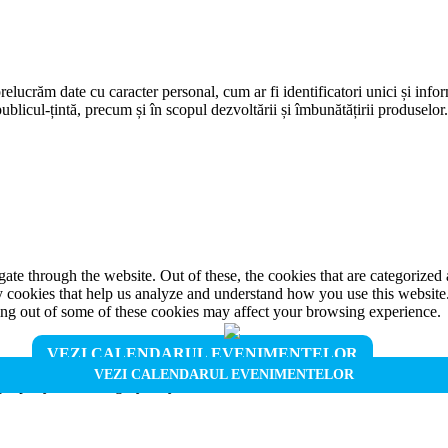
prelucrăm date cu caracter personal, cum ar fi identificatori unici și infor
ublicul-țintă, precum și în scopul dezvoltării și îmbunătățirii produselor
e through the website. Out of these, the cookies that are categorized a
rty cookies that help us analyze and understand how you use this websit
ting out of some of these cookies may affect your browsing experience.
VEZI CALENDARUL EVENIMENTELOR
VEZI CALENDARUL EVENIMENTELOR
properly. This category only includes cookies that ensures basic functio