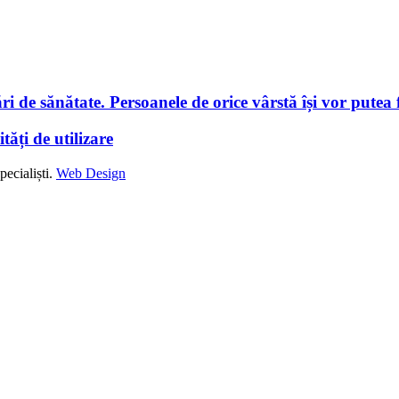
i de sănătate. Persoanele de orice vârstă își vor putea f
tăți de utilizare
ecialiști.
Web Design