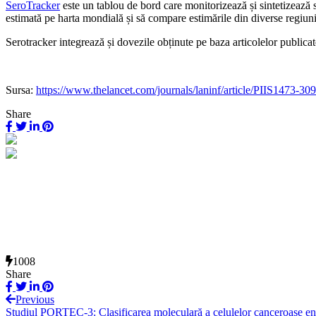
SeroTracker
este un tablou de bord care monitorizează și sintetizează 
estimată pe harta mondială și să compare estimările din diverse regiuni, 
Serotracker integrează și dovezile obținute pe baza articolelor publicate î
Sursa:
https://www.thelancet.com/journals/laninf/article/PIIS1473-30
Share
1008
Share
Previous
Studiul PORTEC-3: Clasificarea moleculară a celulelor canceroase end