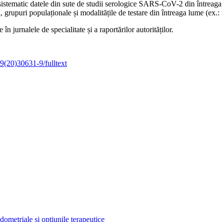
sistematic datele din sute de studii serologice SARS-CoV-2 din întreaga 
grupuri populaționale și modalitățile de testare din întreaga lume (ex.: ti
n jurnalele de specialitate și a raportărilor autorităților.
99(20)30631-9/fulltext
ometriale și opțiunile terapeutice