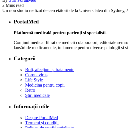
By
Știri PortalMed
2 Mins read
Un nou studiu realizat de cercetătorii de la Universitatea din Sydney, Au
PortalMed
Platformă medicală pentru pacienți și specialiști.
Conținut medical filtrat de medicii colaboratori, editoriale semna
lansări de medicamente, tratamente pentru diverse patologii și șt
Categorii
Boli, afecțiuni și tratamente
Coronavirus
Life Style
Medicina pentru copii
Retro
Ştiri medicale
Informaţii utile
Despre PortalMed
Termeni și condiții
Politica de confidențialitate