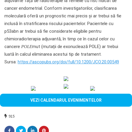
adjuvante față de radioterapie la femeile cu risc ridicat de
cancer endometrial. Conform investigatorilor, clasificarea
moleculară oferă un prognostic mai precis și ar trebui să fie
inclusă în stratificarea riscului pacientelor. Pacientele cu
p53abn ar trebui să fie considerate eligibile pentru
chimioradioterapia adjuvantă, în timp ce în cazul celor cu
cancere
mut (mutații de exonuclează POLE) ar trebui
POLE
luată în calcul eliminarea acestui tip de tratament.
Sursa:
https://ascopubs.org/doi/full/10.1200/JCO.20.00549
VEZI CALENDARUL EVENIMENTELOR
915