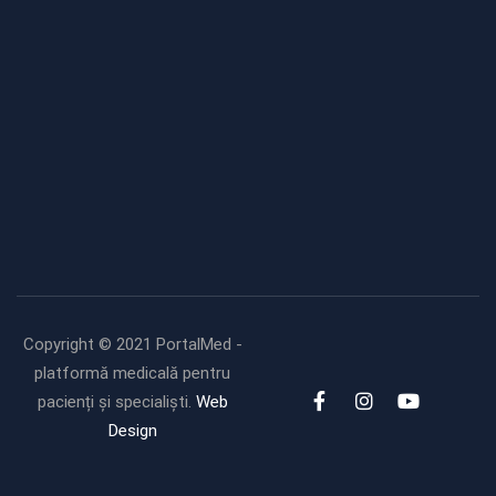
Modificări importante în sistemul
de asigurări de sănătate.
Persoanele de orice vârstă își vor
putea face gratuit analize
medicale şi investigaţii
Uleiul de in: beneficii,
recomandări și modalități de
utilizare
Copyright © 2021 PortalMed -
platformă medicală pentru
pacienți și specialiști.
Web
Design