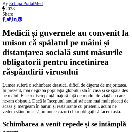
By
Echipa PortalMed
2028
Share
Medicii și guvernele au convenit la
unison că spălatul pe mâini și
distanțarea socială sunt măsurile
obligatorii pentru încetinirea
răspândirii virusului
Lumea suferă o schimbare drastică, dificil de digerat de majoritatea.
În prezent, mai degrabă populația globului stă în casă și se spală des
pe mâini. Este o discrepanță majoră față de modul de viață cu care
ne-am obișnuit. Dacă la începutul anului stăteam mai mult plecați de
acasă și mergeam în baruri și restaurante cu prietenii, acum ne
vedem stând în casă, în unele cazuri chiar obligați să facem asta.
Schimbarea a venit repede și se întâmplă
acum