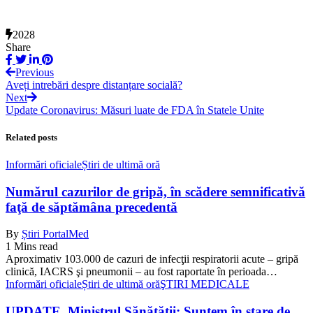
2028
Share
Previous
Aveți intrebări despre distanțare socială?
Next
Update Coronavirus: Măsuri luate de FDA în Statele Unite
Related posts
Informări oficiale
Știri de ultimă oră
Numărul cazurilor de gripă, în scădere semnificativă
faţă de săptămâna precedentă
By
Știri PortalMed
1 Mins read
Aproximativ 103.000 de cazuri de infecţii respiratorii acute – gripă
clinică, IACRS şi pneumonii – au fost raportate în perioada…
Informări oficiale
Știri de ultimă oră
ŞTIRI MEDICALE
UPDATE. Ministrul Sănătății: Suntem în stare de