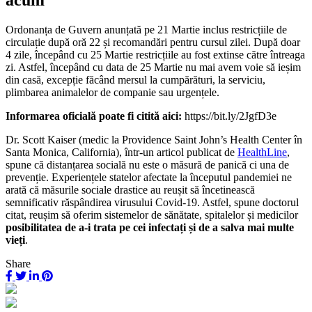
Ordonanța de Guvern anunțată pe 21 Martie inclus restricțiile de
circulație după oră 22 și recomandări pentru cursul zilei. După doar
4 zile, începând cu 25 Martie restricțiile au fost extinse către întreaga
zi. Astfel, începând cu data de 25 Martie nu mai avem voie să ieșim
din casă, excepție făcând mersul la cumpărături, la serviciu,
plimbarea animalelor de companie sau urgențele.
Informarea oficială poate fi citită aici:
https://bit.ly/2JgfD3e
Dr. Scott Kaiser (medic la Providence Saint John’s Health Center în
Santa Monica, California), într-un articol publicat de
HealthLine
,
spune că distanțarea socială nu este o măsură de panică ci una de
prevenție. Experiențele statelor afectate la începutul pandemiei ne
arată că măsurile sociale drastice au reușit să încetinească
semnificativ răspândirea virusului Covid-19. Astfel, spune doctorul
citat, reușim să oferim sistemelor de sănătate, spitalelor și medicilor
posibilitatea de a-i trata pe cei infectați și de a salva mai multe
vieți
.
Share