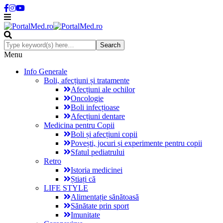
Menu
Info Generale
Boli, afecțiuni și tratamente
Afecțiuni ale ochilor
Oncologie
Boli infecțioase
Afecțiuni dentare
Medicina pentru Copii
Boli și afecțiuni copii
Povești, jocuri și experimente pentru copii
Sfatul pediatrului
Retro
Istoria medicinei
Știați că
LIFE STYLE
Alimentație sănătoasă
Sănătate prin sport
Imunitate