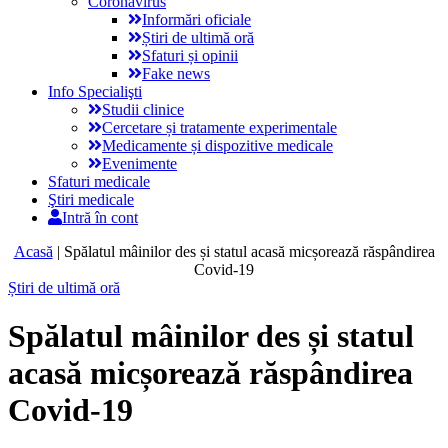
Coronavirus
Informări oficiale
Știri de ultimă oră
Sfaturi și opinii
Fake news
Info Specialişti
Studii clinice
Cercetare și tratamente experimentale
Medicamente și dispozitive medicale
Evenimente
Sfaturi medicale
Ştiri medicale
Intră în cont
Acasă
|
Spălatul mâinilor des și statul acasă micșorează răspândirea
Covid-19
Știri de ultimă oră
Spălatul mâinilor des și statul
acasă micșorează răspândirea
Covid-19