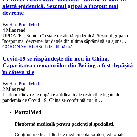
alertă epidemică. Sezonul gripal a început mai
devreme
By
Știri PortalMed
4 Mins read
UPDATE. „Suntem în stare de alertă epidemică. Sezonul gripal a
început mai devreme, iar datele din ultima săptămână au ajuns…
CORONAVIRUS
Știri de ultimă oră
Covid-19 se răspândește din nou în China.
Capacitatea crematoriilor din Beijing a fost depășită
în câteva zile
By
Știri PortalMed
2 Mins read
La doar câteva zile după ce a ridicat toate restricțiile legate de
pandemia de Covid-19, China se confruntă cu un…
PortalMed
Platformă medicală pentru pacienți și specialiști.
Conținut medical filtrat de medicii colaboratori, editoriale