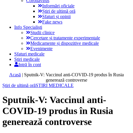
Coronavirus
Informări oficiale
Știri de ultimă oră
Sfaturi și opinii
Fake news
Info Specialişti
Studii clinice
Cercetare și tratamente experimentale
Medicamente și dispozitive medicale
Evenimente
Sfaturi medicale
Ştiri medicale
Intră în cont
Acasă
|
Sputnik-V: Vaccinul anti-COVID-19 produs în Rusia
generează controverse
Știri de ultimă oră
ŞTIRI MEDICALE
Sputnik-V: Vaccinul anti-
COVID-19 produs în Rusia
generează controverse