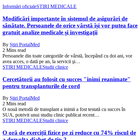
Informări oficiale
ŞTIRI MEDICALE
Modificări importante în sistemul de asigurări de
sănătate. Persoanele de orice vârstă își vor putea face
gratuit analize medicale şi investigaţii
By
Știri PortalMed
2 Mins read
Persoanele din toate categoriile de vârstă, începând cu doi ani, vor
avea acces, o dată pe an, la servicii şi…
ŞTIRI MEDICALE
Studii clinice
Cercetătorii au folosit cu succes "inimi reanimate"
pentru transplanturile de cord
By
Știri PortalMed
2 Mins read
O nouă metodă de transplant a inimii a fost testată cu succes în
SUA, potrivit unui studiu clinic publicat recent…
ŞTIRI MEDICALE
Studii clinice
O oră de exerciții fizice pe zi reduce cu 74% riscul de
a dezvolta diabet de tip 2