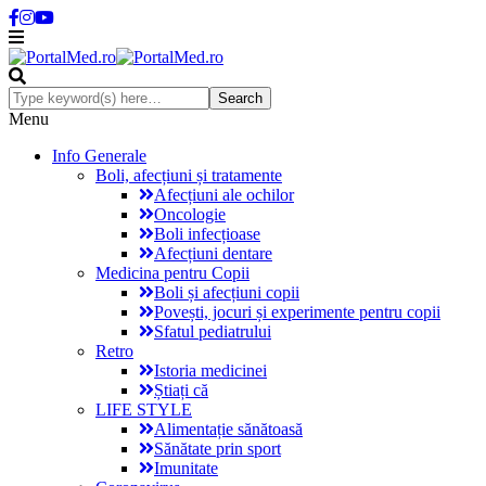
Menu
Info Generale
Boli, afecțiuni și tratamente
Afecțiuni ale ochilor
Oncologie
Boli infecțioase
Afecțiuni dentare
Medicina pentru Copii
Boli și afecțiuni copii
Povești, jocuri și experimente pentru copii
Sfatul pediatrului
Retro
Istoria medicinei
Știați că
LIFE STYLE
Alimentație sănătoasă
Sănătate prin sport
Imunitate