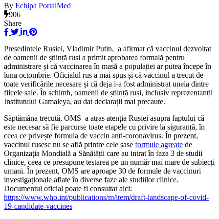
By
Echipa PortalMed
906
Share
Președintele Rusiei, Vladimir Putin, a afirmat că vaccinul dezvoltat
de oamenii de știință ruși a primit aprobarea formală pentru
administrare și că vaccinarea în masă a populației ar putea începe în
luna octombrie. Oficialul rus a mai spus și că vaccinul a trecut de
toate verificările necesare și că deja i-a fost administrat uneia dintre
fiicele sale. În schimb, oamenii de știință ruși, inclusiv reprezentanții
Institutului Gamaleya, au dat declarații mai precaute.
Săptămâna trecută, OMS a atras atenția Rusiei asupra faptului că
este necesar să fie parcurse toate etapele cu privire la siguranță, în
ceea ce privește formula de vaccin anti-coronavirus. În prezent,
vaccinul rusesc nu se află printre cele șase
formule agreate
de
Organizația Mondială a Sănătății care au intrat în faza 3 de studii
clinice, ceea ce presupune testarea pe un număr mai mare de subiecți
umani. În prezent, OMS are aproape 30 de formule de vaccinuri
investigaționale aflate în diverse faze ale studiilor clinice.
Documentul oficial poate fi consultat aici:
https://www.who.int/publications/m/item/draft-landscape-of-covid-
19-candidate-vaccines