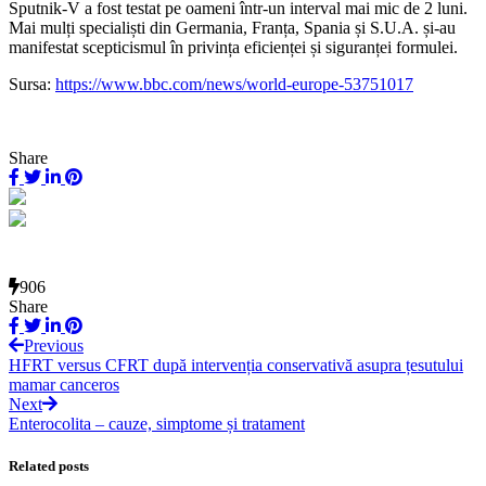
Sputnik-V a fost testat pe oameni într-un interval mai mic de 2 luni.
Mai mulți specialiști din Germania, Franța, Spania și S.U.A. și-au
manifestat scepticismul în privința eficienței și siguranței formulei.
Sursa:
https://www.bbc.com/news/world-europe-53751017
Share
906
Share
Previous
HFRT versus CFRT după intervenția conservativă asupra țesutului
mamar canceros
Next
Enterocolita – cauze, simptome și tratament
Related posts