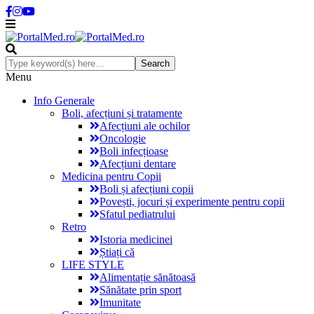
Menu
Info Generale
Boli, afecțiuni și tratamente
Afecțiuni ale ochilor
Oncologie
Boli infecțioase
Afecțiuni dentare
Medicina pentru Copii
Boli și afecțiuni copii
Povești, jocuri și experimente pentru copii
Sfatul pediatrului
Retro
Istoria medicinei
Știați că
LIFE STYLE
Alimentație sănătoasă
Sănătate prin sport
Imunitate