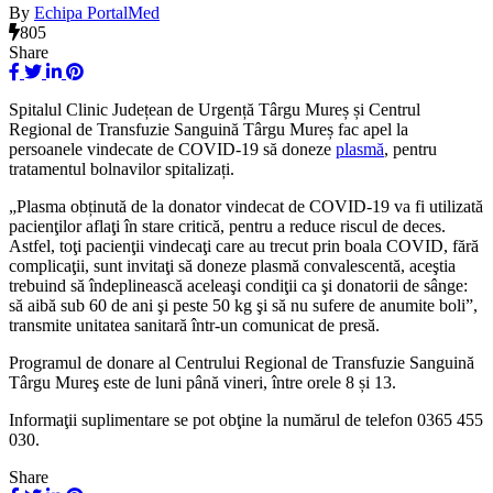
By
Echipa PortalMed
805
Share
Spitalul Clinic Județean de Urgență Târgu Mureș și Centrul
Regional de Transfuzie Sanguină Târgu Mureș fac apel la
persoanele vindecate de COVID-19 să doneze
plasmă
, pentru
tratamentul bolnavilor spitalizați.
„Plasma obținută de la donator vindecat de COVID-19 va fi utilizată
pacienţilor aflaţi în stare critică, pentru a reduce riscul de deces.
Astfel, toţi pacienţii vindecaţi care au trecut prin boala COVID, fără
complicaţii, sunt invitaţi să doneze plasmă convalescentă, aceştia
trebuind să îndeplinească aceleaşi condiţii ca şi donatorii de sânge:
să aibă sub 60 de ani şi peste 50 kg şi să nu sufere de anumite boli”,
transmite unitatea sanitară într-un comunicat de presă.
Programul de donare al Centrului Regional de Transfuzie Sanguină
Târgu Mureş este de luni până vineri, între orele 8 și 13.
Informaţii suplimentare se pot obţine la numărul de telefon 0365 455
030.
Share