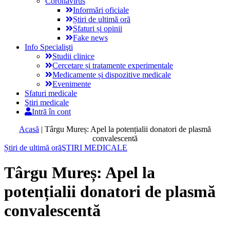
Coronavirus
Informări oficiale
Știri de ultimă oră
Sfaturi și opinii
Fake news
Info Specialişti
Studii clinice
Cercetare și tratamente experimentale
Medicamente și dispozitive medicale
Evenimente
Sfaturi medicale
Ştiri medicale
Intră în cont
Acasă
|
Târgu Mureș: Apel la potențialii donatori de plasmă
convalescentă
Știri de ultimă oră
ŞTIRI MEDICALE
Târgu Mureș: Apel la
potențialii donatori de plasmă
convalescentă