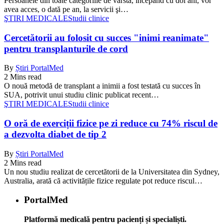
Persoanele din toate categoriile de vârstă, începând cu doi ani, vor
avea acces, o dată pe an, la servicii şi…
ŞTIRI MEDICALE
Studii clinice
Cercetătorii au folosit cu succes "inimi reanimate"
pentru transplanturile de cord
By
Știri PortalMed
2 Mins read
O nouă metodă de transplant a inimii a fost testată cu succes în
SUA, potrivit unui studiu clinic publicat recent…
ŞTIRI MEDICALE
Studii clinice
O oră de exerciții fizice pe zi reduce cu 74% riscul de
a dezvolta diabet de tip 2
By
Știri PortalMed
2 Mins read
Un nou studiu realizat de cercetătorii de la Universitatea din Sydney,
Australia, arată că activitățile fizice regulate pot reduce riscul…
PortalMed
Platformă medicală pentru pacienți și specialiști.