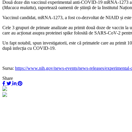
Două doze din vaccinul experimental anti-COVID-19 mRNA-1273 a indus u
(
Macaca
mulatta
), raportează oamenii de știință de la Institutul Nați
Vaccinul candidat, mRNA-1273, a fost co-dezvoltat de NIAID și est
Cele 3 grupuri de primate analizate au primit două doze de vaccin la 
care au acționat asupra proteinei spike folosită de SARS-CoV-2 pentru a
Un fapt notabil, spun investigatorii, este că primatele care au primit 
după infecția cu COVID-19.
Sursa:
https://www.nih.gov/news-events/news-releases/experimental
Share