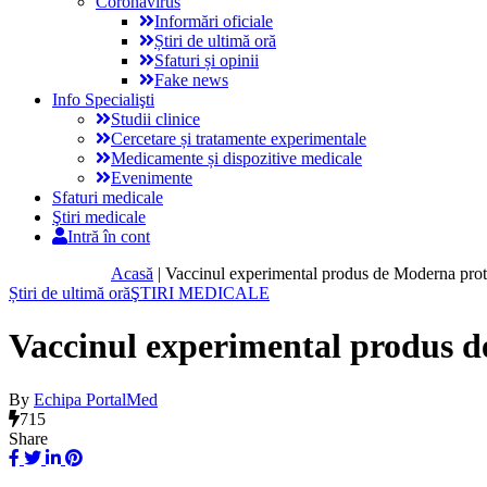
Coronavirus
Informări oficiale
Știri de ultimă oră
Sfaturi și opinii
Fake news
Info Specialişti
Studii clinice
Cercetare și tratamente experimentale
Medicamente și dispozitive medicale
Evenimente
Sfaturi medicale
Ştiri medicale
Intră în cont
Acasă
|
Vaccinul experimental produs de Moderna protej
Știri de ultimă oră
ŞTIRI MEDICALE
Vaccinul experimental produs de
By
Echipa PortalMed
715
Share