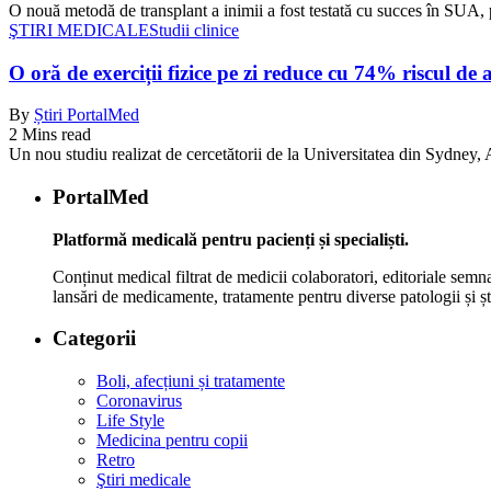
O nouă metodă de transplant a inimii a fost testată cu succes în SUA, 
ŞTIRI MEDICALE
Studii clinice
O oră de exerciții fizice pe zi reduce cu 74% riscul de 
By
Știri PortalMed
2 Mins read
Un nou studiu realizat de cercetătorii de la Universitatea din Sydney, Au
PortalMed
Platformă medicală pentru pacienți și specialiști.
Conținut medical filtrat de medicii colaboratori, editoriale semna
lansări de medicamente, tratamente pentru diverse patologii și șt
Categorii
Boli, afecțiuni și tratamente
Coronavirus
Life Style
Medicina pentru copii
Retro
Ştiri medicale