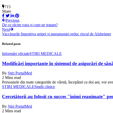
715
Share
Previous
De ce răcim vara și cum ne tratam?
Next
Vaccinurile împotriva gripei și pneumoniei reduc riscul de Alzheimer
Related posts
Informări oficiale
ŞTIRI MEDICALE
Modificări importante în sistemul de asigurări de sănăta
By
Știri PortalMed
2 Mins read
Persoanele din toate categoriile de vârstă, începând cu doi ani, vor ave
ŞTIRI MEDICALE
Studii clinice
Cercetătorii au folosit cu succes "inimi reanimate" pe
By
Știri PortalMed
2 Mins read