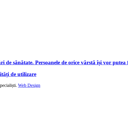
i de sănătate. Persoanele de orice vârstă își vor putea f
tăți de utilizare
ecialiști.
Web Design