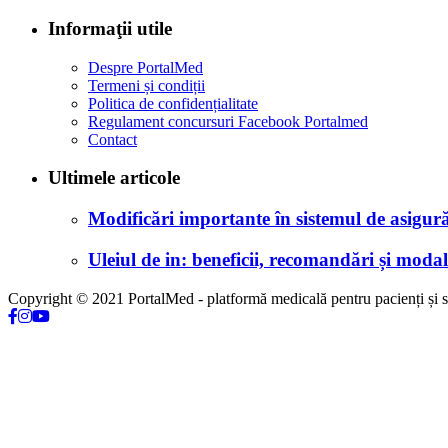
Informaţii utile
Despre PortalMed
Termeni și condiții
Politica de confidențialitate
Regulament concursuri Facebook Portalmed
Contact
Ultimele articole
Modificări importante în sistemul de asigurăr
Uleiul de in: beneficii, recomandări și modali
Copyright © 2021 PortalMed - platformă medicală pentru pacienți și sp