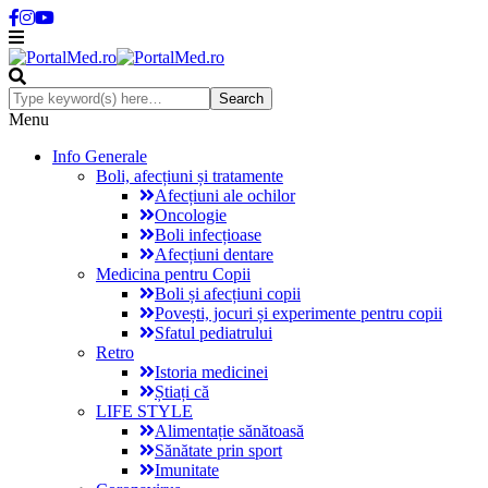
Menu
Info Generale
Boli, afecțiuni și tratamente
Afecțiuni ale ochilor
Oncologie
Boli infecțioase
Afecțiuni dentare
Medicina pentru Copii
Boli și afecțiuni copii
Povești, jocuri și experimente pentru copii
Sfatul pediatrului
Retro
Istoria medicinei
Știați că
LIFE STYLE
Alimentație sănătoasă
Sănătate prin sport
Imunitate