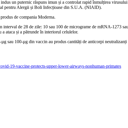
n puternic răspuns imun și a controlat rapid înmulțirea virusului în c
onal pentru Alergii și Boli Infecțioase din S.U.A. (NIAID).
e produs de compania Moderna.
un interval de 28 de zile: 10 sau 100 de micrograme de mRNA-1273 sau p
 ataca și a pătrunde în interiorul celulelor.
10-µg sau 100-µg din vaccin au produs cantități de anticorpi neutralizanți
-covid-19-vaccine-protects-upper-lower-airways-nonhuman-primates