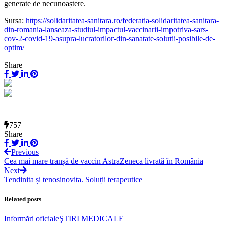
generate de necunoaștere.
Sursa:
https://solidaritatea-sanitara.ro/federatia-solidaritatea-sanitara-
din-romania-lanseaza-studiul-impactul-vaccinarii-impotriva-sars-
cov-2-covid-19-asupra-lucratorilor-din-sanatate-solutii-posibile-de-
optim/
Share
757
Share
Previous
Cea mai mare tranșă de vaccin AstraZeneca livrată în România
Next
Tendinita și tenosinovita. Soluții terapeutice
Related posts
Informări oficiale
ŞTIRI MEDICALE