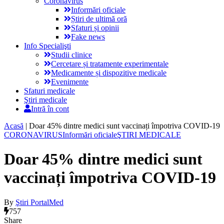
Coronavirus
Informări oficiale
Știri de ultimă oră
Sfaturi și opinii
Fake news
Info Specialişti
Studii clinice
Cercetare și tratamente experimentale
Medicamente și dispozitive medicale
Evenimente
Sfaturi medicale
Ştiri medicale
Intră în cont
Acasă
|
Doar 45% dintre medici sunt vaccinați împotriva COVID-19
CORONAVIRUS
Informări oficiale
ŞTIRI MEDICALE
Doar 45% dintre medici sunt
vaccinați împotriva COVID-19
By
Ştiri PortalMed
757
Share