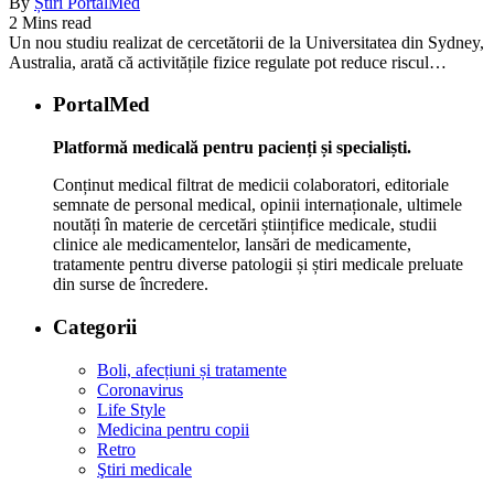
By
Știri PortalMed
2 Mins read
Un nou studiu realizat de cercetătorii de la Universitatea din Sydney,
Australia, arată că activitățile fizice regulate pot reduce riscul…
PortalMed
Platformă medicală pentru pacienți și specialiști.
Conținut medical filtrat de medicii colaboratori, editoriale
semnate de personal medical, opinii internaționale, ultimele
noutăți în materie de cercetări științifice medicale, studii
clinice ale medicamentelor, lansări de medicamente,
tratamente pentru diverse patologii și știri medicale preluate
din surse de încredere.
Categorii
Boli, afecțiuni și tratamente
Coronavirus
Life Style
Medicina pentru copii
Retro
Ştiri medicale