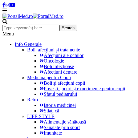
Menu
Info Generale
Boli, afecțiuni și tratamente
Afecțiuni ale ochilor
Oncologie
Boli infecțioase
Afecțiuni dentare
Medicina pentru Copii
Boli și afecțiuni copii
Povești, jocuri și experimente pentru copii
Sfatul pediatrului
Retro
Istoria medicinei
Știați că
LIFE STYLE
Alimentație sănătoasă
Sănătate prin sport
Imunitate