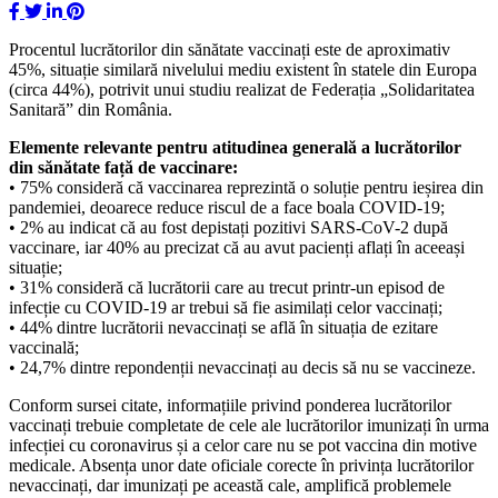
Procentul lucrătorilor din sănătate vaccinați este de aproximativ
45%, situație similară nivelului mediu existent în statele din Europa
(circa 44%), potrivit unui studiu realizat de Federația „Solidaritatea
Sanitară” din România.
Elemente relevante pentru atitudinea generală a lucrătorilor
din sănătate față de vaccinare:
• 75% consideră că vaccinarea reprezintă o soluție pentru ieșirea din
pandemiei, deoarece reduce riscul de a face boala COVID-19;
• 2% au indicat că au fost depistați pozitivi SARS-CoV-2 după
vaccinare, iar 40% au precizat că au avut pacienți aflați în aceeași
situație;
• 31% consideră că lucrătorii care au trecut printr-un episod de
infecție cu COVID-19 ar trebui să fie asimilați celor vaccinați;
• 44% dintre lucrătorii nevaccinați se află în situația de ezitare
vaccinală;
• 24,7% dintre repondenții nevaccinați au decis să nu se vaccineze.
Conform sursei citate, informațiile privind ponderea lucrătorilor
vaccinați trebuie completate de cele ale lucrătorilor imunizați în urma
infecției cu coronavirus și a celor care nu se pot vaccina din motive
medicale. Absența unor date oficiale corecte în privința lucrătorilor
nevaccinați, dar imunizați pe această cale, amplifică problemele