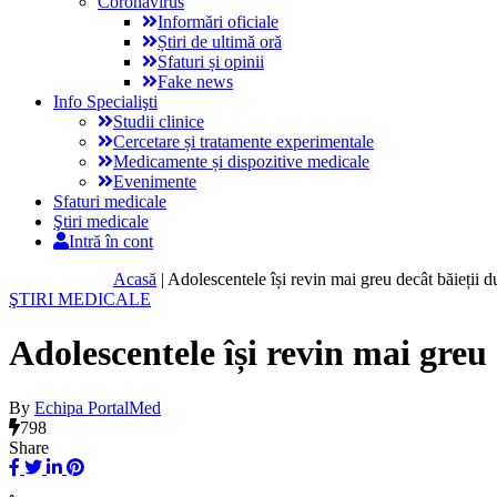
Coronavirus
Informări oficiale
Știri de ultimă oră
Sfaturi și opinii
Fake news
Info Specialişti
Studii clinice
Cercetare și tratamente experimentale
Medicamente și dispozitive medicale
Evenimente
Sfaturi medicale
Ştiri medicale
Intră în cont
Acasă
|
Adolescentele își revin mai greu decât băieții 
ŞTIRI MEDICALE
Adolescentele își revin mai greu
By
Echipa PortalMed
798
Share