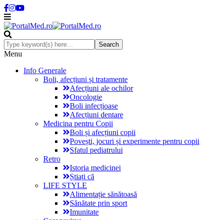
Menu
Info Generale
Boli, afecțiuni și tratamente
Afecțiuni ale ochilor
Oncologie
Boli infecțioase
Afecțiuni dentare
Medicina pentru Copii
Boli și afecțiuni copii
Povești, jocuri și experimente pentru copii
Sfatul pediatrului
Retro
Istoria medicinei
Știați că
LIFE STYLE
Alimentație sănătoasă
Sănătate prin sport
Imunitate