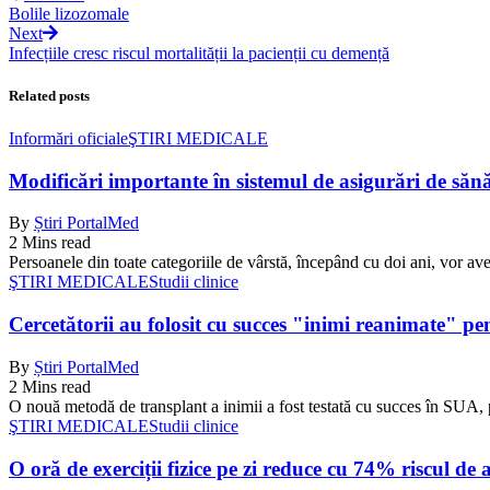
Bolile lizozomale
Next
Infecțiile cresc riscul mortalității la pacienții cu demență
Related posts
Informări oficiale
ŞTIRI MEDICALE
Modificări importante în sistemul de asigurări de sănăta
By
Știri PortalMed
2 Mins read
Persoanele din toate categoriile de vârstă, începând cu doi ani, vor ave
ŞTIRI MEDICALE
Studii clinice
Cercetătorii au folosit cu succes "inimi reanimate" pe
By
Știri PortalMed
2 Mins read
O nouă metodă de transplant a inimii a fost testată cu succes în SUA, 
ŞTIRI MEDICALE
Studii clinice
O oră de exerciții fizice pe zi reduce cu 74% riscul de 