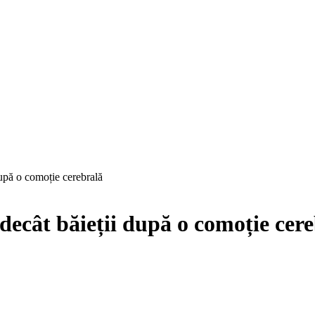
după o comoție cerebrală
 decât băieții după o comoție cer