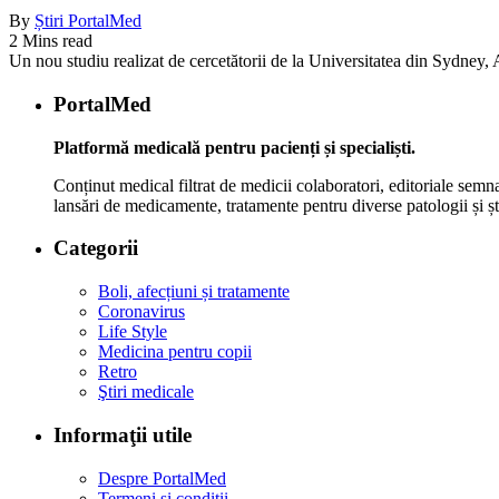
By
Știri PortalMed
2 Mins read
Un nou studiu realizat de cercetătorii de la Universitatea din Sydney, Au
PortalMed
Platformă medicală pentru pacienți și specialiști.
Conținut medical filtrat de medicii colaboratori, editoriale semna
lansări de medicamente, tratamente pentru diverse patologii și șt
Categorii
Boli, afecțiuni și tratamente
Coronavirus
Life Style
Medicina pentru copii
Retro
Ştiri medicale
Informaţii utile
Despre PortalMed
Termeni și condiții