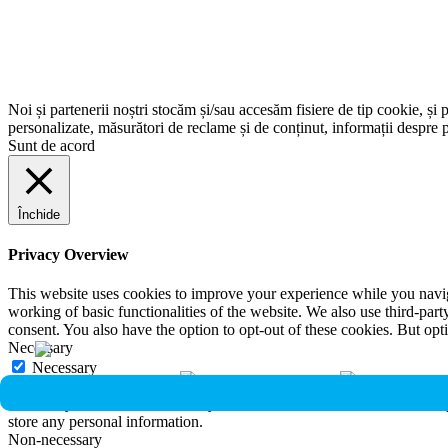
Noi și partenerii noștri stocăm și/sau accesăm fisiere de tip cookie, și 
personalizate, măsurători de reclame și de conținut, informații despre p
Sunt de acord
Închide
Privacy Overview
This website uses cookies to improve your experience while you navigat
working of basic functionalities of the website. We also use third-pa
consent. You also have the option to opt-out of these cookies. But op
Necessary
Necessary
Întotdeauna activate
Necessary cookies are absolutely essential for the website to function 
store any personal information.
Non-necessary