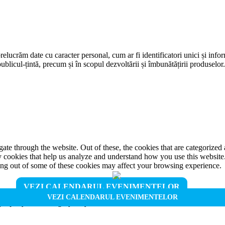
prelucrăm date cu caracter personal, cum ar fi identificatori unici și infor
ublicul-țintă, precum și în scopul dezvoltării și îmbunătățirii produselor
e through the website. Out of these, the cookies that are categorized a
rty cookies that help us analyze and understand how you use this websit
ting out of some of these cookies may affect your browsing experience.
VEZI CALENDARUL EVENIMENTELOR
VEZI CALENDARUL EVENIMENTELOR
properly. This category only includes cookies that ensures basic functio