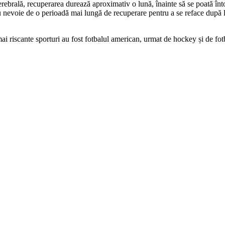
cerebrală, recuperarea durează aproximativ o lună, înainte să se poată în
t au nevoie de o perioadă mai lungă de recuperare pentru a se reface după l
mai riscante sporturi au fost fotbalul american, urmat de hockey și de fotb