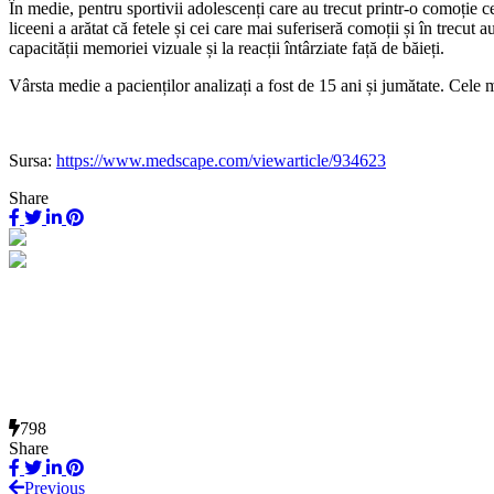
În medie, pentru sportivii adolescenți care au trecut printr-o comoție 
liceeni a arătat că fetele și cei care mai suferiseră comoții și în trecu
capacității memoriei vizuale și la reacții întârziate față de băieți.
Vârsta medie a pacienților analizați a fost de 15 ani și jumătate. Cele 
Sursa:
https://www.medscape.com/viewarticle/934623
Share
798
Share
Previous