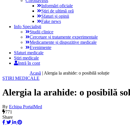
Coronavirus
Informări oficiale
Știri de ultimă oră
Sfaturi și opinii
Fake news
Info Specialişti
Studii clinice
Cercetare și tratamente experimentale
Medicamente și dispozitive medicale
Evenimente
Sfaturi medicale
Ştiri medicale
Intră în cont
Acasă
|
Alergia la arahide: o posibilă soluție
ŞTIRI MEDICALE
Alergia la arahide: o posibilă so
By
Echipa PortalMed
771
Share