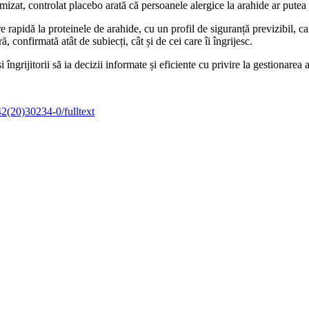
at, controlat placebo arată că persoanele alergice la arahide ar putea be
apidă la proteinele de arahide, cu un profil de siguranță previzibil, car
ă, confirmată atât de subiecți, cât și de cei care îi îngrijesc.
 îngrijitorii să ia decizii informate și eficiente cu privire la gestionarea a
42(20)30234-0/fulltext