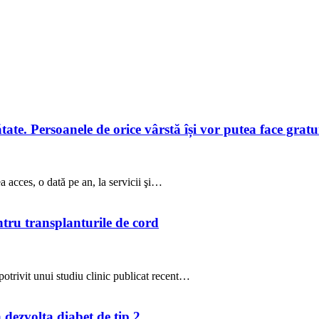
te. Persoanele de orice vârstă își vor putea face gratuit
a acces, o dată pe an, la servicii şi…
ntru transplanturile de cord
potrivit unui studiu clinic publicat recent…
a dezvolta diabet de tip 2