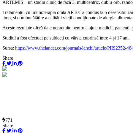
ARTEMIS – un studiu clinic de fază 3, multicentric, dublu-orb, randomiz
Tratamentul cu imunoterapia orală AR101 a condus la o desensibilizare r
timp, și o îmbunătățire a calității vieții condiționate de alergia alimentar
Aceste rezultate oferă date neprețuite pentru a ajuta medicii, pacienții și
Studiul a fost efectuat pe subiecți cu vârsta cuprinsă între 4 și 17 ani.
Sursa:
https://www.thelancet.com/journals/lanchi/article/PIIS2352-46
Share
771
Share