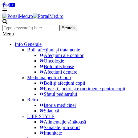
Menu
Info Generale
Boli, afecțiuni și tratamente
Afecțiuni ale ochilor
Oncologie
Boli infecțioase
Afecțiuni dentare
Medicina pentru Copii
Boli și afecțiuni copii
Povești, jocuri și experimente pentru copii
Sfatul pediatrului
Retro
Istoria medicinei
Știați că
LIFE STYLE
Alimentație sănătoasă
Sănătate prin sport
Imunitate