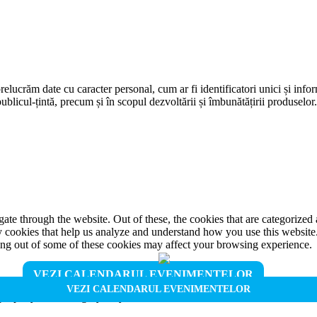
prelucrăm date cu caracter personal, cum ar fi identificatori unici și infor
ublicul-țintă, precum și în scopul dezvoltării și îmbunătățirii produselor
e through the website. Out of these, the cookies that are categorized a
rty cookies that help us analyze and understand how you use this websit
ting out of some of these cookies may affect your browsing experience.
VEZI CALENDARUL EVENIMENTELOR
VEZI CALENDARUL EVENIMENTELOR
properly. This category only includes cookies that ensures basic functio