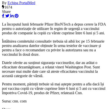
By
Echipa PortalMed
1674
Share
La începutul lunii februarie Pfizer BioNTech a depus cerere la FDA
pentru o autorizație de utilizare în regim de urgență a vaccinului
produs de companie la copiii cu vârste cuprinse între 6 luni și 5 ani.
Întâlnirea comitetului consultativ trebuia să aibă loc pe 15 februarie
pentru analizarea datelor obținute în urma testelor de vaccinare și
pentru a face o recomandare cu privire la autorizarea sau nu a
vaccinului în două doze.
Datele oferite au susținut siguranța vaccinurilor, dar au arătat o
eficacitate dezamăgitoare, a relatat vineri Washington Post. Sunt
necesare mai multe date care să ateste eficacitatea vaccinului la
această categorie de vârstă.
Pentru moment, părinții trebuie să mai aștepte pentru a afla dacă își
pot vaccina copiii cu vârste cuprinse între 6 luni și 5 ani cu vaccinul
împotriva Covid-19, produs de Pfizer, relatează Cnn.
Sursa: cnn. com