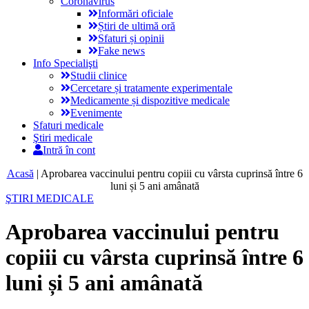
Coronavirus
Informări oficiale
Știri de ultimă oră
Sfaturi și opinii
Fake news
Info Specialişti
Studii clinice
Cercetare și tratamente experimentale
Medicamente și dispozitive medicale
Evenimente
Sfaturi medicale
Ştiri medicale
Intră în cont
Acasă
|
Aprobarea vaccinului pentru copiii cu vârsta cuprinsă între 6
luni și 5 ani amânată
ŞTIRI MEDICALE
Aprobarea vaccinului pentru
copiii cu vârsta cuprinsă între 6
luni și 5 ani amânată