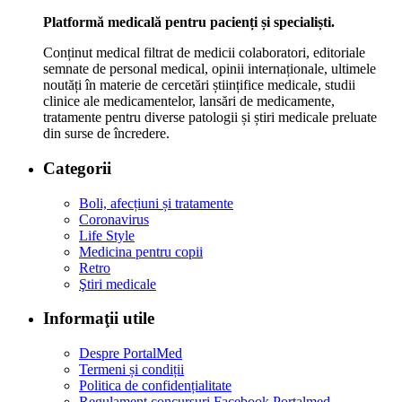
Platformă medicală pentru pacienți și specialiști.
Conținut medical filtrat de medicii colaboratori, editoriale
semnate de personal medical, opinii internaționale, ultimele
noutăți în materie de cercetări științifice medicale, studii
clinice ale medicamentelor, lansări de medicamente,
tratamente pentru diverse patologii și știri medicale preluate
din surse de încredere.
Categorii
Boli, afecțiuni și tratamente
Coronavirus
Life Style
Medicina pentru copii
Retro
Ştiri medicale
Informaţii utile
Despre PortalMed
Termeni și condiții
Politica de confidențialitate
Regulament concursuri Facebook Portalmed