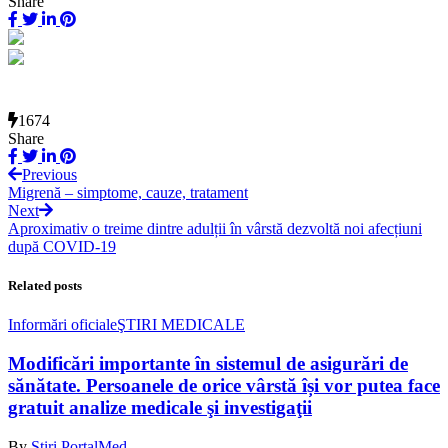
Share
1674
Share
Previous
Migrenă – simptome, cauze, tratament
Next
Aproximativ o treime dintre adulții în vârstă dezvoltă noi afecțiuni
după COVID-19
Related posts
Informări oficiale
ŞTIRI MEDICALE
Modificări importante în sistemul de asigurări de
sănătate. Persoanele de orice vârstă își vor putea face
gratuit analize medicale şi investigaţii
By
Știri PortalMed