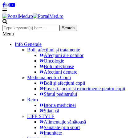
Menu
Info Generale
Boli, afecțiuni și tratamente
Afecțiuni ale ochilor
Oncologie
Boli infecțioase
Afecțiuni dentare
Medicina pentru Copii
Boli și afecțiuni copii
Povești, jocuri și experimente pentru copii
Sfatul pediatrului
Retro
Istoria medicinei
Știați că
LIFE STYLE
Alimentație sănătoasă
Sănătate prin sport
Imunitate