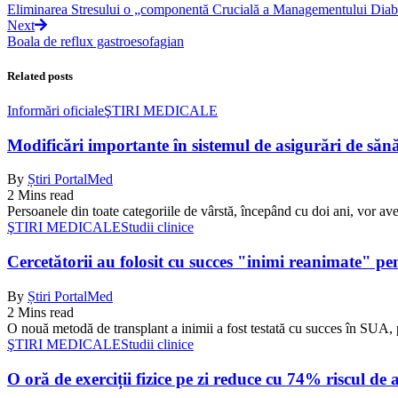
Eliminarea Stresului o „componentă Crucială a Managementului Diab
Next
Boala de reflux gastroesofagian
Related posts
Informări oficiale
ŞTIRI MEDICALE
Modificări importante în sistemul de asigurări de sănăta
By
Știri PortalMed
2 Mins read
Persoanele din toate categoriile de vârstă, începând cu doi ani, vor ave
ŞTIRI MEDICALE
Studii clinice
Cercetătorii au folosit cu succes "inimi reanimate" pe
By
Știri PortalMed
2 Mins read
O nouă metodă de transplant a inimii a fost testată cu succes în SUA, 
ŞTIRI MEDICALE
Studii clinice
O oră de exerciții fizice pe zi reduce cu 74% riscul de 