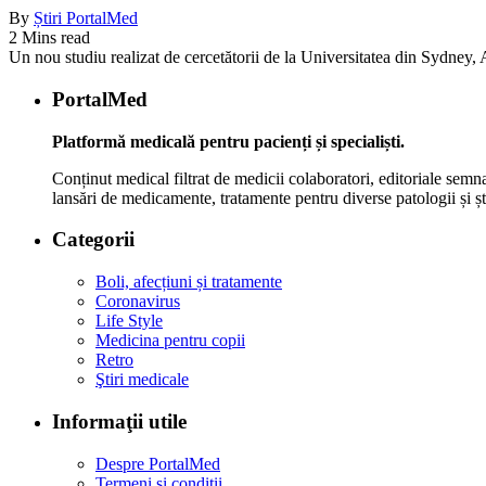
By
Știri PortalMed
2 Mins read
Un nou studiu realizat de cercetătorii de la Universitatea din Sydney, Au
PortalMed
Platformă medicală pentru pacienți și specialiști.
Conținut medical filtrat de medicii colaboratori, editoriale semna
lansări de medicamente, tratamente pentru diverse patologii și șt
Categorii
Boli, afecțiuni și tratamente
Coronavirus
Life Style
Medicina pentru copii
Retro
Ştiri medicale
Informaţii utile
Despre PortalMed
Termeni și condiții