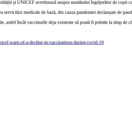
tățiii și UNICEF avertizează asupra numărului îngrijorător de copii car
rarea serviciilor medicale de bază, din cauza pandemiei declanșate de 
ie, astfel încât vaccinurile deja existente să poată fi primite la timp de c
cef-warn-of-a-decline-in-vaccinations-during-covid-19