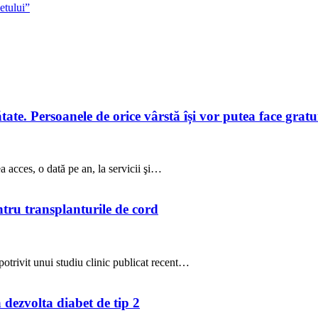
etului”
te. Persoanele de orice vârstă își vor putea face gratuit
a acces, o dată pe an, la servicii şi…
ntru transplanturile de cord
potrivit unui studiu clinic publicat recent…
a dezvolta diabet de tip 2