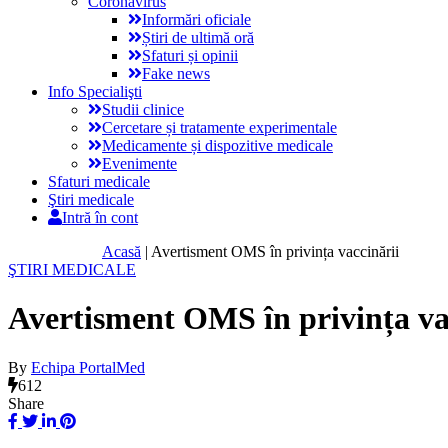
Coronavirus
Informări oficiale
Știri de ultimă oră
Sfaturi și opinii
Fake news
Info Specialişti
Studii clinice
Cercetare și tratamente experimentale
Medicamente și dispozitive medicale
Evenimente
Sfaturi medicale
Ştiri medicale
Intră în cont
Acasă
|
Avertisment OMS în privința vaccinării
ŞTIRI MEDICALE
Avertisment OMS în privința va
By
Echipa PortalMed
612
Share