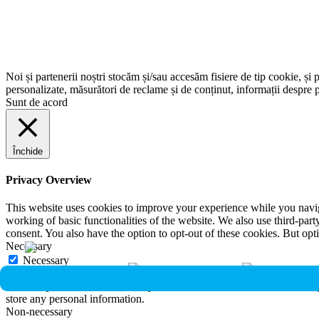
Noi și partenerii noștri stocăm și/sau accesăm fisiere de tip cookie, și 
personalizate, măsurători de reclame și de conținut, informații despre p
Sunt de acord
Închide
Privacy Overview
This website uses cookies to improve your experience while you navigat
working of basic functionalities of the website. We also use third-pa
consent. You also have the option to opt-out of these cookies. But op
Necessary
Necessary
Întotdeauna activate
Necessary cookies are absolutely essential for the website to function 
store any personal information.
Non-necessary