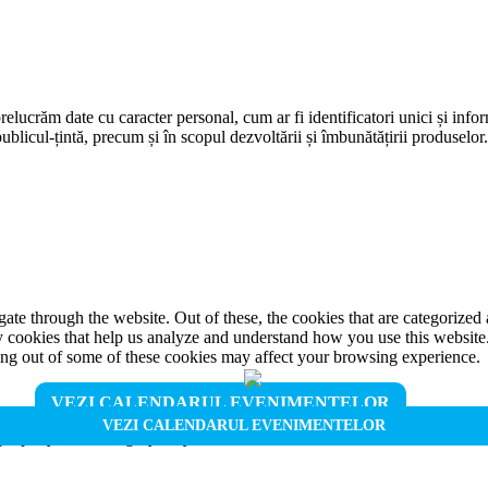
prelucrăm date cu caracter personal, cum ar fi identificatori unici și infor
ublicul-țintă, precum și în scopul dezvoltării și îmbunătățirii produselor
e through the website. Out of these, the cookies that are categorized a
rty cookies that help us analyze and understand how you use this websit
ting out of some of these cookies may affect your browsing experience.
VEZI CALENDARUL EVENIMENTELOR
VEZI CALENDARUL EVENIMENTELOR
properly. This category only includes cookies that ensures basic functio