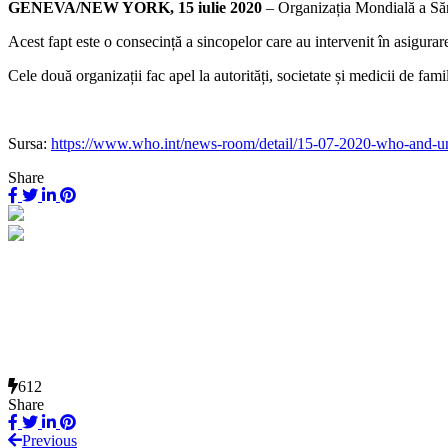
GENEVA/NEW YORK, 15 iulie 2020
– Organizația Mondială a Sănă
Acest fapt este o consecință a sincopelor care au intervenit în asigu
Cele două organizații fac apel la autorități, societate și medicii de famil
Sursa:
https://www.who.int/news-room/detail/15-07-2020-who-and-uni
Share
612
Share
Previous