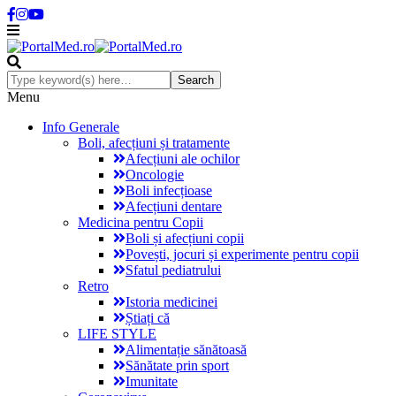
Menu
Info Generale
Boli, afecțiuni și tratamente
Afecțiuni ale ochilor
Oncologie
Boli infecțioase
Afecțiuni dentare
Medicina pentru Copii
Boli și afecțiuni copii
Povești, jocuri și experimente pentru copii
Sfatul pediatrului
Retro
Istoria medicinei
Știați că
LIFE STYLE
Alimentație sănătoasă
Sănătate prin sport
Imunitate