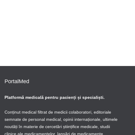
ştiri medicale
studii clinice
O oră de exerciții fizice pe zi reduce cu
74% riscul de a dezvolta diabet de tip 2
By
Știri PortalMed
PortalMed
Platformă medicală pentru pacienți și specialiști.
Conținut medical filtrat de medicii colaboratori, editoriale
semnate de personal medical, opinii internaționale, ultimele
noutăți în materie de cercetări științifice medicale, studii
clinice ale medicamentelor, lansări de medicamente,