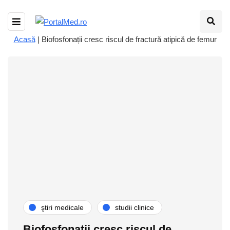
Acasă
|
Biofosfonații cresc riscul de fractură atipică de femur
ştiri medicale
studii clinice
Biofosfonații cresc riscul de