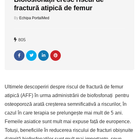
fractură atipică de femur
By
Echipa PortalMed
805
Ultimele descoperiri despre riscul de fractură de femur
atipică (AFF) în urma administrării de biofosfonați pentru
osteoporoză arată creșterea semnificativă a riscurilor, în
cazul în care terapia se prelungește mai mult de 5 ani.
Femeile asiatice sunt mult mai expuse față de europence.
Totuși, beneficiile în reducerea riscului de fracturi obișnuite
datorită biofosfonaților sunt mult mai importante, spun