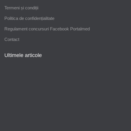
Termeni și condiții
Politica de confidențialitate
Regulament concursuri Facebook Portalmed
Contact
Ultimele articole
Modificări importante în sistemul de
asigurări de sănătate. Persoanele de
orice vârstă își vor putea face gratuit
analize medicale şi investigaţii