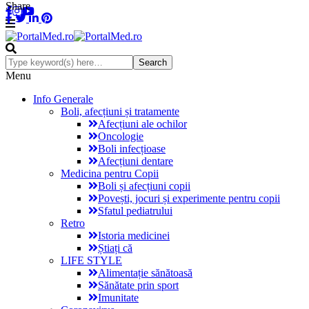
Share
Menu
Info Generale
Boli, afecțiuni și tratamente
Afecțiuni ale ochilor
Oncologie
Boli infecțioase
Afecțiuni dentare
Medicina pentru Copii
Boli și afecțiuni copii
Povești, jocuri și experimente pentru copii
Sfatul pediatrului
Retro
Istoria medicinei
Știați că
LIFE STYLE
Alimentație sănătoasă
Sănătate prin sport
Imunitate