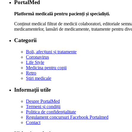
PortalMed
Platformă medicală pentru pacienți și specialiști.
Conținut medical filtrat de medicii colaboratori, editoriale semnat
medicamentelor, lansări de medicamente, tratamente pentru divers
Categorii
Boli, afecțiuni și tratamente
Coronavirus
Life Style
Medicina pentru copii
Retro
Ştiri medicale
Informaţii utile
Despre PortalMed
Termeni și condiții
Politica de confidențialitate
Regulament concursuri Facebook Portalmed
Contact