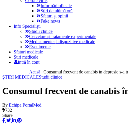
Coronavirus
Informări oficiale
Știri de ultimă oră
Sfaturi și opinii
Fake news
Info Specialişti
Studii clinice
Cercetare și tratamente experimentale
Medicamente și dispozitive medicale
Evenimente
Sfaturi medicale
Ştiri medicale
Intră în cont
Acasă
|
Consumul frecvent de canabis în depresie s-a tri
ŞTIRI MEDICALE
Studii clinice
Consumul frecvent de canabis în d
By
Echipa PortalMed
732
Share