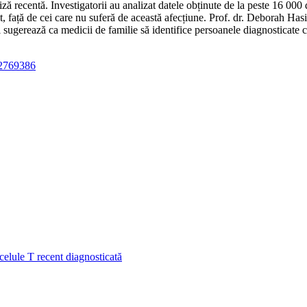
 recentă. Investigatorii au analizat datele obținute de la peste 16 000 d
, față de cei care nu suferă de această afecțiune. Prof. dr. Deborah Has
i sugerează ca medicii de familie să identifice persoanele diagnosticate c
/2769386
elule T recent diagnosticată