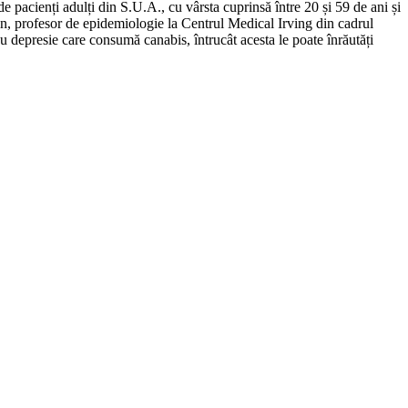
e pacienți adulți din S.U.A., cu vârsta cuprinsă între 20 și 59 de ani și
in, profesor de epidemiologie la Centrul Medical Irving din cadrul
u depresie care consumă canabis, întrucât acesta le poate înrăutăți