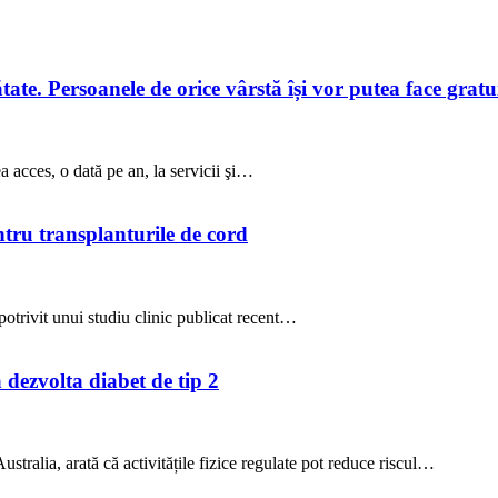
te. Persoanele de orice vârstă își vor putea face gratuit
a acces, o dată pe an, la servicii şi…
ntru transplanturile de cord
potrivit unui studiu clinic publicat recent…
a dezvolta diabet de tip 2
stralia, arată că activitățile fizice regulate pot reduce riscul…