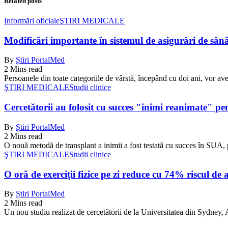
Related posts
Informări oficiale
ŞTIRI MEDICALE
Modificări importante în sistemul de asigurări de sănăta
By
Știri PortalMed
2 Mins read
Persoanele din toate categoriile de vârstă, începând cu doi ani, vor ave
ŞTIRI MEDICALE
Studii clinice
Cercetătorii au folosit cu succes "inimi reanimate" pe
By
Știri PortalMed
2 Mins read
O nouă metodă de transplant a inimii a fost testată cu succes în SUA, 
ŞTIRI MEDICALE
Studii clinice
O oră de exerciții fizice pe zi reduce cu 74% riscul de 
By
Știri PortalMed
2 Mins read
Un nou studiu realizat de cercetătorii de la Universitatea din Sydney, Au