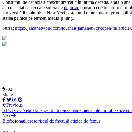
Consumul de canabis a crescut dramatic în ultima decadă, arată o analiză
au constatat că cei care suferă de
depresie
consumă de trei ori mai mult
Universității Columbia, New York, este unul dintre autorii principali ș
starea psihică pe termen mediu și lung.
Sursa:
https://jamanetwork.com/journals/jamanetworkopen/fullarticle
732
Share
Previous
STUDIU: Nelarabină pentru tratarea leucemiei acute limfoblastice cu c
Next
Biofosfonații cresc riscul de fractură atipică de femur