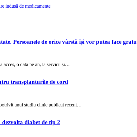
lare indusă de medicamente
te. Persoanele de orice vârstă își vor putea face gratuit
a acces, o dată pe an, la servicii şi…
ntru transplanturile de cord
potrivit unui studiu clinic publicat recent…
a dezvolta diabet de tip 2