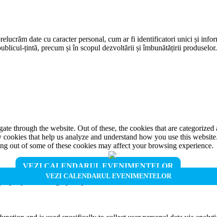
prelucrăm date cu caracter personal, cum ar fi identificatori unici și infor
ublicul-țintă, precum și în scopul dezvoltării și îmbunătățirii produselor
e through the website. Out of these, the cookies that are categorized a
rty cookies that help us analyze and understand how you use this websit
ting out of some of these cookies may affect your browsing experience.
VEZI CALENDARUL EVENIMENTELOR
VEZI CALENDARUL EVENIMENTELOR
properly. This category only includes cookies that ensures basic functio