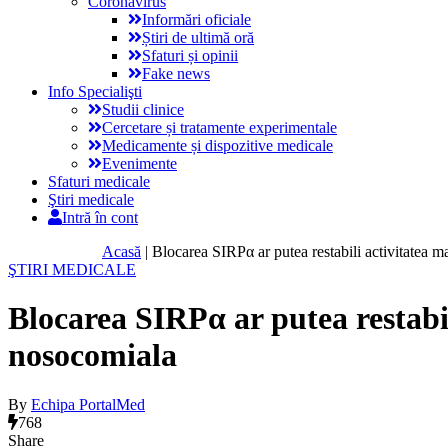
Coronavirus
Informări oficiale
Știri de ultimă oră
Sfaturi și opinii
Fake news
Info Specialişti
Studii clinice
Cercetare și tratamente experimentale
Medicamente și dispozitive medicale
Evenimente
Sfaturi medicale
Ştiri medicale
Intră în cont
Acasă
|
Blocarea SIRPα ar putea restabili activitatea
ŞTIRI MEDICALE
Blocarea SIRPα ar putea restabi
nosocomiala
By
Echipa PortalMed
768
Share