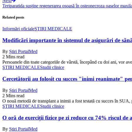
Next
Teriparatida susține regenerarea osoasă în osteonecroza oaselor maxi
Related posts
Informări oficiale
ŞTIRI MEDICALE
Modificări importante în sistemul de asigurări de sănăta
By
Știri PortalMed
2 Mins read
Persoanele din toate categoriile de vârstă, începând cu doi ani, vor ave
ŞTIRI MEDICALE
Studii clinice
Cercetătorii au folosit cu succes "inimi reanimate" pe
By
Știri PortalMed
2 Mins read
O nouă metodă de transplant a inimii a fost testată cu succes în SUA, 
ŞTIRI MEDICALE
Studii clinice
O oră de exerciții fizice pe zi reduce cu 74% riscul de 
By
Știri PortalMed