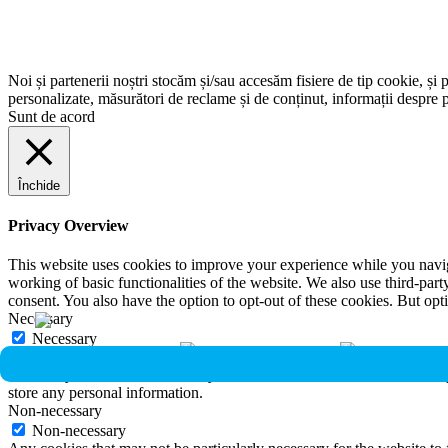
Noi și partenerii noștri stocăm și/sau accesăm fisiere de tip cookie, și 
personalizate, măsurători de reclame și de conținut, informații despre p
Sunt de acord
Închide
Privacy Overview
This website uses cookies to improve your experience while you navigat
working of basic functionalities of the website. We also use third-pa
consent. You also have the option to opt-out of these cookies. But op
Necessary
Necessary
Întotdeauna activate
Necessary cookies are absolutely essential for the website to function 
store any personal information.
Non-necessary
Non-necessary