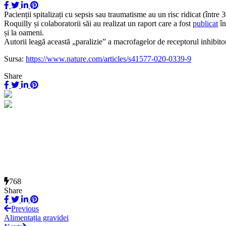
Pacienții spitalizați cu sepsis sau traumatisme au un risc ridicat (între
Roquilly și colaboratorii săi au realizat un raport care a fost
publicat
î
și la oameni.
Autorii leagă această „paralizie” a macrofagelor de receptorul inhibito
Sursa:
https://www.nature.com/articles/s41577-020-0339-9
Share
768
Share
Previous
Alimentația gravidei