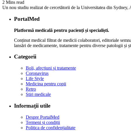
2 Mins read
Un nou studiu realizat de cercetătorii de la Universitatea din Sydney, Au
PortalMed
Platformă medicală pentru pacienți și specialiști.
Conținut medical filtrat de medicii colaboratori, editoriale semna
lansări de medicamente, tratamente pentru diverse patologii și șt
Categorii
Boli, afecțiuni și tratamente
Coronavirus
Life Style
Medicina pentru copii
Retro
Ştiri medicale
Informaţii utile
Despre PortalMed
Termeni și condiții
Politica de confidențialitate