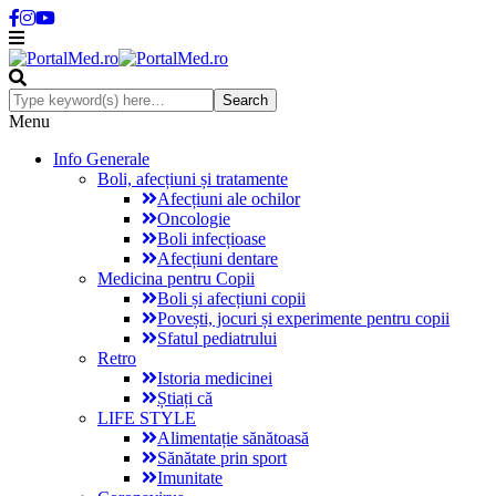
Menu
Info Generale
Boli, afecțiuni și tratamente
Afecțiuni ale ochilor
Oncologie
Boli infecțioase
Afecțiuni dentare
Medicina pentru Copii
Boli și afecțiuni copii
Povești, jocuri și experimente pentru copii
Sfatul pediatrului
Retro
Istoria medicinei
Știați că
LIFE STYLE
Alimentație sănătoasă
Sănătate prin sport
Imunitate