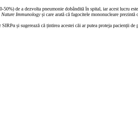
 30-50%) de a dezvolta pneumonie dobândită în spital, iar acest lucru este
n
Nature Immunology
și care arată că fagocitele mononucleare prezintă o 
r SIRPα și sugerează că țintirea acestei căi ar putea proteja pacienții de