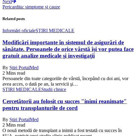
Next
Pericardita: simptome și cauze
Related posts
Informări oficiale
ŞTIRI MEDICALE
Modificări importante în sistemul de asigurări de
sănătate. Persoanele de orice vârstă își vor putea face
gratuit analize medicale şi investigaţii
By
Știri PortalMed
2 Mins read
Persoanele din toate categoriile de vârstă, începând cu doi ani, vor
avea acces, o dată pe an, la servicii şi…
ŞTIRI MEDICALE
Studii clinice
Cercetătorii au folosit cu succes "inimi reanimate"
pentru transplanturile de cord
By
Știri PortalMed
2 Mins read
O nouă metodă de transplant a inimii a fost testată cu succes în
SUA, potrivit unui studiu clinic publicat recent…