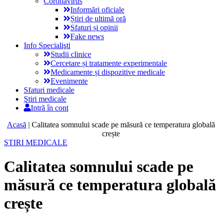
Coronavirus
Informări oficiale
Știri de ultimă oră
Sfaturi și opinii
Fake news
Info Specialişti
Studii clinice
Cercetare și tratamente experimentale
Medicamente și dispozitive medicale
Evenimente
Sfaturi medicale
Ştiri medicale
Intră în cont
Acasă
|
Calitatea somnului scade pe măsură ce temperatura globală
crește
ŞTIRI MEDICALE
Calitatea somnului scade pe
măsură ce temperatura globală
crește