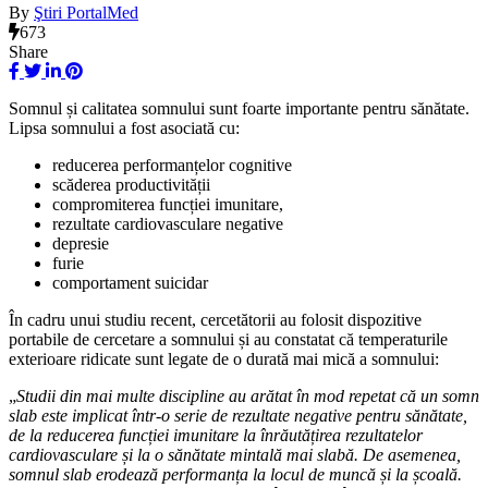
By
Ştiri PortalMed
673
Share
Somnul și calitatea somnului sunt foarte importante pentru sănătate.
Lipsa somnului a fost asociată cu:
reducerea performanțelor cognitive
scăderea productivității
compromiterea funcției imunitare,
rezultate cardiovasculare negative
depresie
furie
comportament suicidar
În cadru unui studiu recent, cercetătorii au folosit dispozitive
portabile de cercetare a somnului și au constatat că temperaturile
exterioare ridicate sunt legate de o durată mai mică a somnului:
„
Studii din mai multe discipline au arătat în mod repetat că un somn
slab este implicat într-o serie de rezultate negative pentru sănătate,
de la reducerea funcției imunitare la înrăutățirea rezultatelor
cardiovasculare și la o sănătate mintală mai slabă. De asemenea,
somnul slab erodează performanța la locul de muncă și la școală.