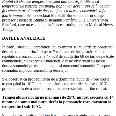
Faptul că efectele temperaturii sunt atât de răspândite și că
temperaturile ridicate din timpul nopții vor deveni din ce în ce mai
frecvente în următoarele decenii, face ca aceste constatări să fie
foarte importante
„, a declarat Marshall Burke, doctor în științe,
profesor asociat de Știința Sistemului Pământului la Universitatea
Stanford, care nu este implicat în acest studiu, pentru Medical News
Today.
DATELE ANALIZATE
În cadrul studiului, cercetătorii au examinat 10 miliarde de observații
despre somn, cuprinzând peste 7 milioane de înregistrări zilnice
repetate ale somnului de la 47.628 de adulți din 68 de țări de pe toate
continentele, cu excepția Antarcticii. Aceste observații au inclus
durata somnului pe timp de noapte și momentul somnului: începutul
somnului, mijlocul somnului și decalajul.
S-a observat că probabilitatea de a dormi mai puțin de 7 ore crește
treptat până la 10°C, iar atunci când temperaturile depășesc 10°C,
probabilitatea de a avea un somn redus crește într-un ritm ridicat.
Temperaturile nocturne mai mari de 25°C au fost asociate cu 14
minute de somn mai puțin decât la persoanele care dormeau la
temperaturi sub 10°C.
Studiul a fost publicat în
One Earth
, iar principalele concluzii sunt