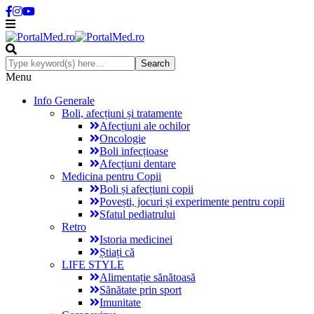
Menu
Info Generale
Boli, afecțiuni și tratamente
Afecțiuni ale ochilor
Oncologie
Boli infecțioase
Afecțiuni dentare
Medicina pentru Copii
Boli și afecțiuni copii
Povești, jocuri și experimente pentru copii
Sfatul pediatrului
Retro
Istoria medicinei
Știați că
LIFE STYLE
Alimentație sănătoasă
Sănătate prin sport
Imunitate