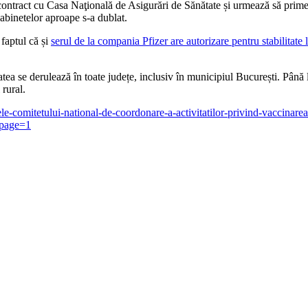
ontract cu Casa Naţională de Asigurări de Sănătate și urmează să primeas
abinetelor aproape s-a dublat.
 faptul că și
serul de la compania Pfizer are autorizare pentru stabilitate
tatea se derulează în toate județe, inclusiv în municipiul București. Pân
rural.
ntele-comitetului-national-de-coordonare-a-activitatilor-privind-vaccinare
&page=1