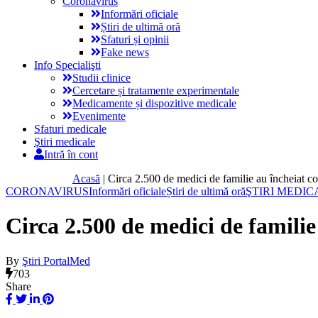
Coronavirus
Informări oficiale
Știri de ultimă oră
Sfaturi și opinii
Fake news
Info Specialişti
Studii clinice
Cercetare și tratamente experimentale
Medicamente și dispozitive medicale
Evenimente
Sfaturi medicale
Ştiri medicale
Intră în cont
Acasă
|
Circa 2.500 de medici de familie au încheiat 
CORONAVIRUS
Informări oficiale
Știri de ultimă oră
ŞTIRI MEDIC
Circa 2.500 de medici de famili
By
Ştiri PortalMed
703
Share