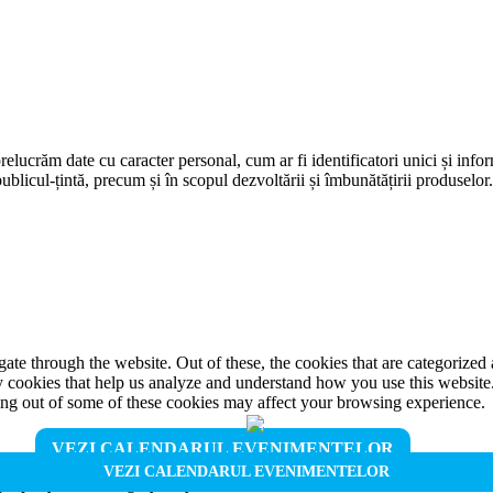
prelucrăm date cu caracter personal, cum ar fi identificatori unici și infor
ublicul-țintă, precum și în scopul dezvoltării și îmbunătățirii produselor
e through the website. Out of these, the cookies that are categorized a
rty cookies that help us analyze and understand how you use this websit
ting out of some of these cookies may affect your browsing experience.
VEZI CALENDARUL EVENIMENTELOR
VEZI CALENDARUL EVENIMENTELOR
properly. This category only includes cookies that ensures basic functio