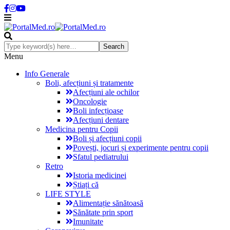
Menu
Info Generale
Boli, afecțiuni și tratamente
Afecțiuni ale ochilor
Oncologie
Boli infecțioase
Afecțiuni dentare
Medicina pentru Copii
Boli și afecțiuni copii
Povești, jocuri și experimente pentru copii
Sfatul pediatrului
Retro
Istoria medicinei
Știați că
LIFE STYLE
Alimentație sănătoasă
Sănătate prin sport
Imunitate