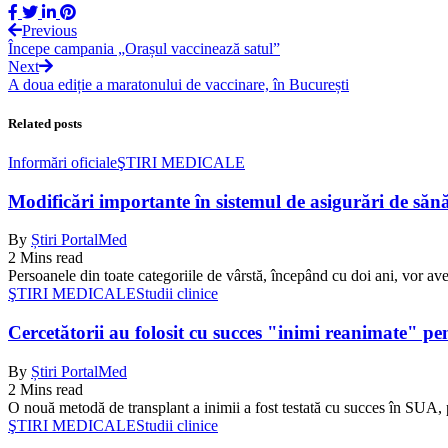
Previous
Începe campania „Orașul vaccinează satul”
Next
A doua ediție a maratonului de vaccinare, în București
Related posts
Informări oficiale
ŞTIRI MEDICALE
Modificări importante în sistemul de asigurări de sănăta
By
Știri PortalMed
2 Mins read
Persoanele din toate categoriile de vârstă, începând cu doi ani, vor ave
ŞTIRI MEDICALE
Studii clinice
Cercetătorii au folosit cu succes "inimi reanimate" pe
By
Știri PortalMed
2 Mins read
O nouă metodă de transplant a inimii a fost testată cu succes în SUA, 
ŞTIRI MEDICALE
Studii clinice