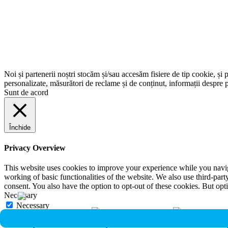
Noi și partenerii noștri stocăm și/sau accesăm fisiere de tip cookie, și 
personalizate, măsurători de reclame și de conținut, informații despre p
Sunt de acord
Închide
Privacy Overview
This website uses cookies to improve your experience while you navigat
working of basic functionalities of the website. We also use third-pa
consent. You also have the option to opt-out of these cookies. But op
Necessary
Necessary
Întotdeauna activate
Necessary cookies are absolutely essential for the website to function 