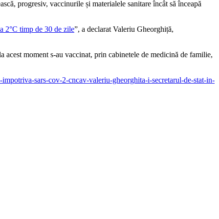
că, progresiv, vaccinurile și materialele sanitare încât să înceapă
 la 2°C timp de 30 de zile
”, a declarat Valeriu Gheorghiță,
ă la acest moment s-au vaccinat, prin cabinetele de medicină de familie,
a-impotriva-sars-cov-2-cncav-valeriu-gheorghita-i-secretarul-de-stat-in-