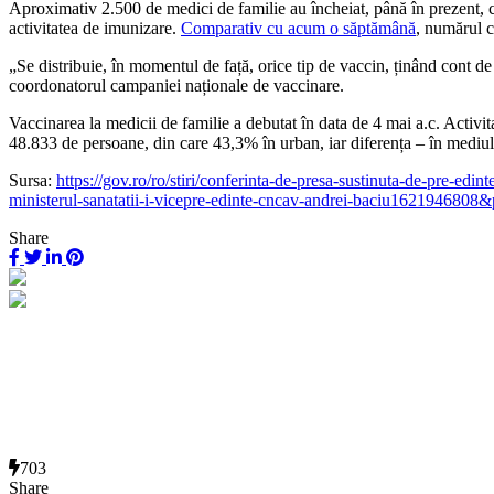
Aproximativ 2.500 de medici de familie au încheiat, până în prezent, c
activitatea de imunizare.
Comparativ cu acum o săptămână
, numărul c
„Se distribuie, în momentul de față, orice tip de vaccin, ținând cont de
coordonatorul campaniei naționale de vaccinare.
Vaccinarea la medicii de familie a debutat în data de 4 mai a.c. Activi
48.833 de persoane, din care 43,3% în urban, iar diferența – în mediul 
Sursa:
https://gov.ro/ro/stiri/conferinta-de-presa-sustinuta-de-pre-edi
ministerul-sanatatii-i-vicepre-edinte-cncav-andrei-baciu1621946808
Share
703
Share