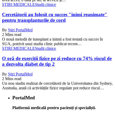
ŞTIRI MEDICALE
Studii clinice
Cercetătorii au folosit cu succes "inimi reanimate"
pentru transplanturile de cord
By
Știri PortalMed
2 Mins read
O nouă metodă de transplant a inimii a fost testată cu succes în
SUA, potrivit unui studiu clinic publicat recent…
ŞTIRI MEDICALE
Studii clinice
O oră de exerciții fizice pe zi reduce cu 74% riscul de
a dezvolta diabet de tip 2
By
Știri PortalMed
2 Mins read
Un nou studiu realizat de cercetătorii de la Universitatea din Sydney,
Australia, arată că activitățile fizice regulate pot reduce riscul…
PortalMed
Platformă medicală pentru pacienți și specialiști.