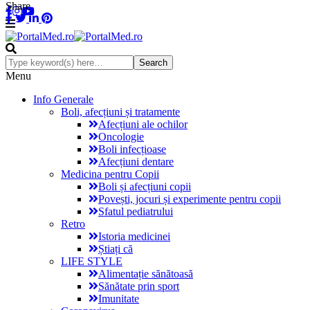
Share
Menu
Info Generale
Boli, afecțiuni și tratamente
Afecțiuni ale ochilor
Oncologie
Boli infecțioase
Afecțiuni dentare
Medicina pentru Copii
Boli și afecțiuni copii
Povești, jocuri și experimente pentru copii
Sfatul pediatrului
Retro
Istoria medicinei
Știați că
LIFE STYLE
Alimentație sănătoasă
Sănătate prin sport
Imunitate