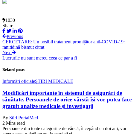
1030
Share
Previous
CERCETARE: Un posibil tratament promițător anti-COVID-19:
ranitidină bismut citrat
Next
Lucrurile nu sunt mereu ceea ce par a fi
Related posts
Informări oficiale
ŞTIRI MEDICALE
Modificări importante în sistemul de asigurări de
sănătate. Persoanele de orice vârstă își vor putea face
gratuit analize medicale şi investigaţii
By
Știri PortalMed
2 Mins read
Persoanele din toate categoriile de vârstă, începând cu doi ani, vor
avea acces, o dată pe an, la servicii şi…