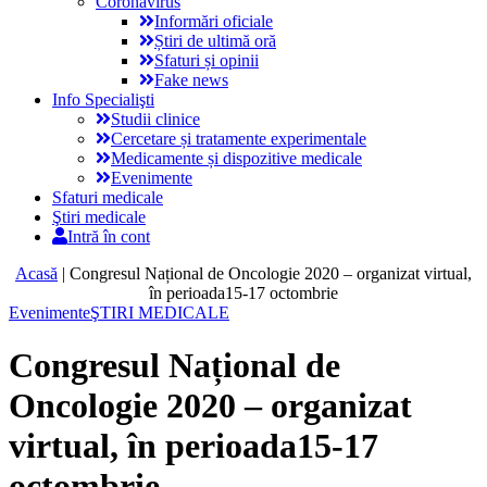
Coronavirus
Informări oficiale
Știri de ultimă oră
Sfaturi și opinii
Fake news
Info Specialişti
Studii clinice
Cercetare și tratamente experimentale
Medicamente și dispozitive medicale
Evenimente
Sfaturi medicale
Ştiri medicale
Intră în cont
Acasă
|
Congresul Național de Oncologie 2020 – organizat virtual,
în perioada15-17 octombrie
Evenimente
ŞTIRI MEDICALE
Congresul Național de
Oncologie 2020 – organizat
virtual, în perioada15-17
octombrie