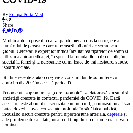
By
Echipa PortalMed
639
Share
Modificările impuse din cauza pandemiei au dus la o creștere a
numărului de persoane care raportează tulburări de somn pe tot
globul. Cercetările experților indică înrăutățirea tiparelor de somn și
utilizarea auto-medicației, în special la populațiile mai sensibile, în
special la femei și la persoanele cu mijloace de trai nesigure, supuse
izolării sociale.
Studiile recente arată o creștere a consumului de somnifere cu
aproximativ 20% în această perioadă.
Fenomenul, supranumit și „coronasomnie”, se datorează stresului și
anxietății crescute în contextul pandemiei de COVID-19. Dacă
acesta nu este abordat cu seriozitate în timp util, „coronasomnia” s-ar
putea dovedi a avea consecințe profunde în sănătatea publică,
incluzând riscuri crescute pentru hipertensiune arterială,
depresie
și
alte probleme de sănătate, încă mult timp după ce pandemia se va fi
terminat.