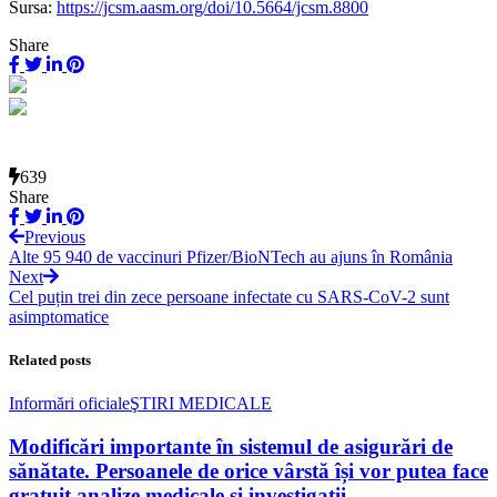
Sursa:
https://jcsm.aasm.org/doi/10.5664/jcsm.8800
Share
639
Share
Previous
Alte 95 940 de vaccinuri Pfizer/BioNTech au ajuns în România
Next
Cel puțin trei din zece persoane infectate cu SARS-CoV-2 sunt
asimptomatice
Related posts
Informări oficiale
ŞTIRI MEDICALE
Modificări importante în sistemul de asigurări de
sănătate. Persoanele de orice vârstă își vor putea face
gratuit analize medicale şi investigaţii