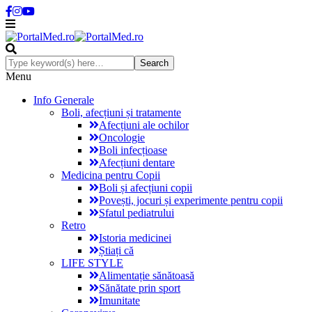
Menu
Info Generale
Boli, afecțiuni și tratamente
Afecțiuni ale ochilor
Oncologie
Boli infecțioase
Afecțiuni dentare
Medicina pentru Copii
Boli și afecțiuni copii
Povești, jocuri și experimente pentru copii
Sfatul pediatrului
Retro
Istoria medicinei
Știați că
LIFE STYLE
Alimentație sănătoasă
Sănătate prin sport
Imunitate