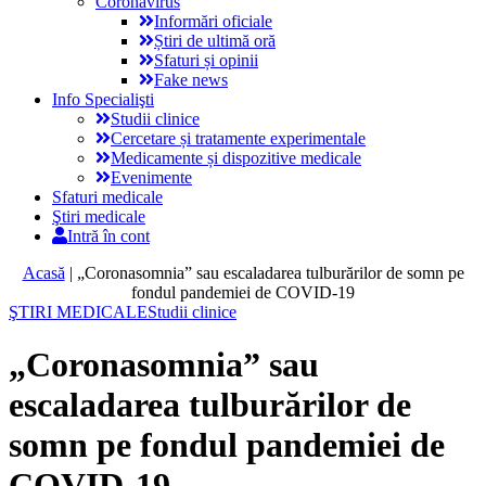
Coronavirus
Informări oficiale
Știri de ultimă oră
Sfaturi și opinii
Fake news
Info Specialişti
Studii clinice
Cercetare și tratamente experimentale
Medicamente și dispozitive medicale
Evenimente
Sfaturi medicale
Ştiri medicale
Intră în cont
Acasă
|
„Coronasomnia” sau escaladarea tulburărilor de somn pe
fondul pandemiei de COVID-19
ŞTIRI MEDICALE
Studii clinice
„Coronasomnia” sau
escaladarea tulburărilor de
somn pe fondul pandemiei de
COVID-19