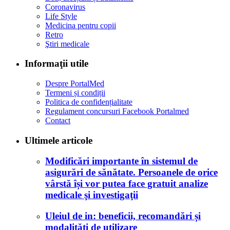
Coronavirus
Life Style
Medicina pentru copii
Retro
Ştiri medicale
Informaţii utile
Despre PortalMed
Termeni și condiții
Politica de confidențialitate
Regulament concursuri Facebook Portalmed
Contact
Ultimele articole
Modificări importante în sistemul de
asigurări de sănătate. Persoanele de orice
vârstă își vor putea face gratuit analize
medicale şi investigaţii
Uleiul de in: beneficii, recomandări și
modalități de utilizare