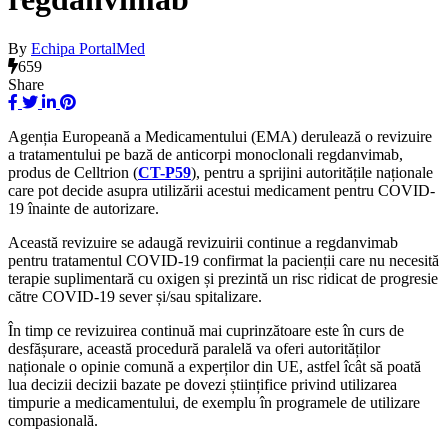
By
Echipa PortalMed
659
Share
Agenția Europeană a Medicamentului (EMA) derulează o revizuire
a tratamentului pe bază de anticorpi monoclonali regdanvimab,
produs de Celltrion (
CT-P59
), pentru a sprijini autoritățile naționale
care pot decide asupra utilizării acestui medicament pentru COVID-
19 înainte de autorizare.
Această revizuire se adaugă revizuirii continue a regdanvimab
pentru tratamentul COVID-19 confirmat la pacienții care nu necesită
terapie suplimentară cu oxigen și prezintă un risc ridicat de progresie
către COVID-19 sever și/sau spitalizare.
În timp ce revizuirea continuă mai cuprinzătoare este în curs de
desfășurare, această procedură paralelă va oferi autorităților
naționale o opinie comună a experților din UE, astfel îcât să poată
lua decizii decizii bazate pe dovezi științifice privind utilizarea
timpurie a medicamentului, de exemplu în programele de utilizare
compasională.