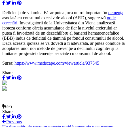
Deficiența de vitamina B1 ar putea juca un rol important în
demența
asociată cu consumul excesiv de alcool (ARD), sugerează
noile
cercetări
. Investigatorii de la Universitatea din Viena analizează
ipoteza conform căreia acumularea de fier la nivelul creierului ar
putea fi favorizată de un dezechilibru al barierei hematoencefalice
(BBB) indus de deficitul de tiamină pe fondul consumului de alcool.
Dacă această ipoteza se va dovedi a fi adevărată, ar putea conduce la
adoptarea unor noi metode de prevenție a declinului cognitiv și la
limitarea progresiei demenței asociate cu consumul de alcool.
Sursa:
https://www.medscape.com/viewarticle/937545
Share
695
Share
Previous
Un dispozitiv de vacuum oprește rapid hemoragia post-partum