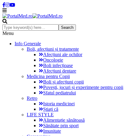
Menu
Info Generale
Boli, afecțiuni și tratamente
Afecțiuni ale ochilor
Oncologie
Boli infecțioase
Afecțiuni dentare
Medicina pentru Copii
Boli și afecțiuni copii
Povești, jocuri și experimente pentru copii
Sfatul pediatrului
Retro
Istoria medicinei
Știați că
LIFE STYLE
Alimentație sănătoasă
Sănătate prin sport
Imunitate