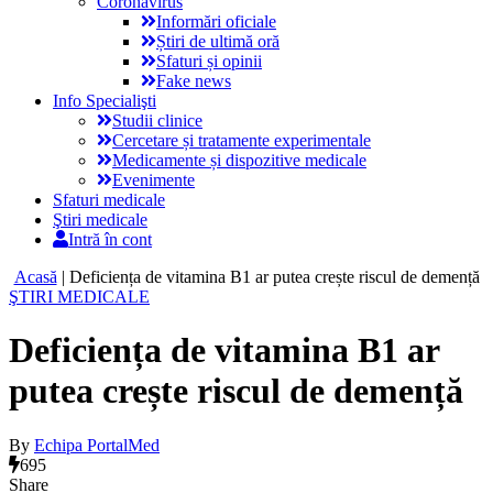
Coronavirus
Informări oficiale
Știri de ultimă oră
Sfaturi și opinii
Fake news
Info Specialişti
Studii clinice
Cercetare și tratamente experimentale
Medicamente și dispozitive medicale
Evenimente
Sfaturi medicale
Ştiri medicale
Intră în cont
Acasă
|
Deficiența de vitamina B1 ar putea crește riscul de demență
ŞTIRI MEDICALE
Deficiența de vitamina B1 ar
putea crește riscul de demență
By
Echipa PortalMed
695
Share