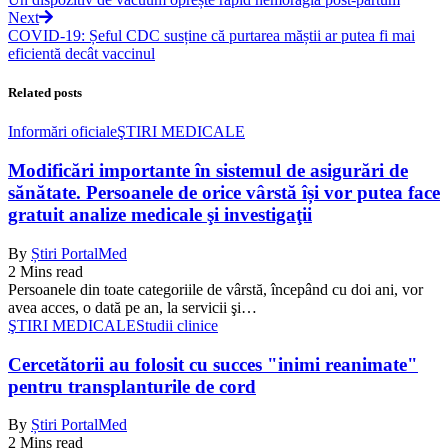
Next
COVID-19: Șeful CDC susține că purtarea măștii ar putea fi mai
eficientă decât vaccinul
Related posts
Informări oficiale
ŞTIRI MEDICALE
Modificări importante în sistemul de asigurări de
sănătate. Persoanele de orice vârstă își vor putea face
gratuit analize medicale şi investigaţii
By
Știri PortalMed
2 Mins read
Persoanele din toate categoriile de vârstă, începând cu doi ani, vor
avea acces, o dată pe an, la servicii şi…
ŞTIRI MEDICALE
Studii clinice
Cercetătorii au folosit cu succes "inimi reanimate"
pentru transplanturile de cord
By
Știri PortalMed
2 Mins read