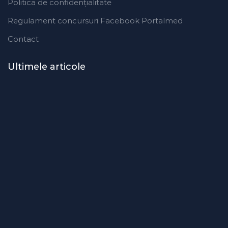
Politica de confidențialitate
Regulament concursuri Facebook Portalmed
Contact
Ultimele articole
Modificări importante în sistemul
de asigurări de sănătate.
Persoanele de orice vârstă își vor
putea face gratuit analize
medicale şi investigaţii
Uleiul de in: beneficii,
recomandări și modalități de