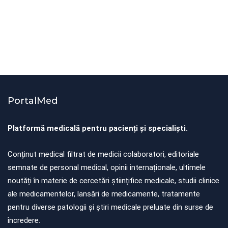
O oră de exerciții fizice pe zi reduce
cu 74% riscul de a dezvolta diabet
de tip 2
By
Știri PortalMed
PortalMed
Platformă medicală pentru pacienți și specialiști.
Conținut medical filtrat de medicii colaboratori, editoriale
semnate de personal medical, opinii internaționale, ultimele
noutăți în materie de cercetări științifice medicale, studii clinice
ale medicamentelor, lansări de medicamente, tratamente
pentru diverse patologii și știri medicale preluate din surse de
încredere.