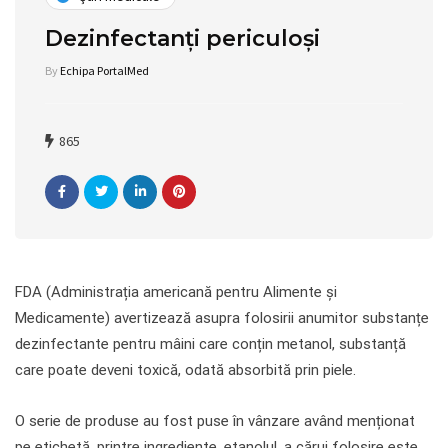
Dezinfectanți periculoși
By
Echipa PortalMed
865
FDA (Administrația americană pentru Alimente și
Medicamente) avertizează asupra folosirii anumitor substanțe
dezinfectante pentru mâini care conțin metanol, substanță
care poate deveni toxică, odată absorbită prin piele.
O serie de produse au fost puse în vânzare având menționat
pe etichetă, printre ingrediente, etanolul, a cărui folosire este