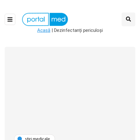
Acasă
|
Dezinfectanți periculoși
ştiri medicale