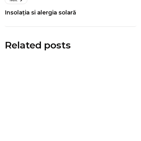
Insolația si alergia solară
Related posts
informări oficiale
ştiri medicale
Modificări importante în sistemul
de asigurări de sănătate.
Persoanele de orice vârstă își vor
putea face gratuit analize medicale